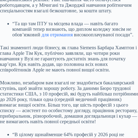
роботодавцем, а у Мічигані та Джорджії навчання робітничим
спеціальностям взагалі безкоштовне, за кошти штату.
“Та що там ПТУ та місцева влада — навіть багато
компаній тепер визнають, що диплом коледжу зовсім не
обов’язковий
для отримання
високооплачуваної посади”.
Такі знамениті люди бізнесу, як глава Siemens Барбара Хамптон і
глава Apple Тім Кук, публічно заявляли, що чотири роки
навчання у Вузі не гарантують достатніх знань для початку
кар’єри. Кук навіть додав, що половина всіх нових
співробітників Apple не мають повної вищої освіти.
Можливо, незабаром вам взагалі не знадобиться бакалаврський
ступінь, щоб знайти хорошу роботу. За даними Бюро трудової
статистики США, з 10 професій, які будуть найбільш потрібними
до 2026 року, тільки одна (середній медичний працівник)
вимагає вищої освіти. Більш того, ще шість професій з цього
списку — асистент по особистому догляду, працівник ресторану,
прибиральник, різноробочий, домашня доглядальниця і кухар —
не вимагають навіть повної середньої освіти!
“В цілому щонайменше 64% професій у 2026 році не