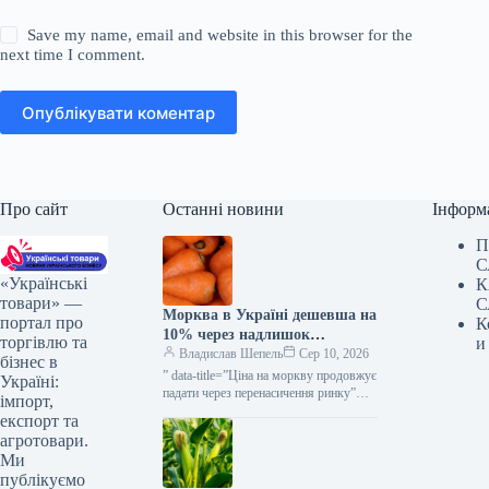
Save my name, email and website in this browser for the
next time I comment.
Опублікувати коментар
Про сайт
Останні новини
Інформ
П
С
«Українські
К
товари» —
С
Морква в Україні дешевша на
портал про
К
10% через надлишок
торгівлю та
и
постачання — КУРКУЛЬ
Владислав Шепель
Сер 10, 2026
бізнес в
” data-title=”Ціна на моркву продовжує
Україні:
падати через перенасичення ринку”
імпорт,
data-
експорт та
url=”https://kurkul.com/news/41876-
агротовари.
cherez-perenasichennya-rinku-
Ми
prodavjuye-znijuvatis-tsina-na-morkvu”>
публікуємо
Ціна на моркву продовжує падати