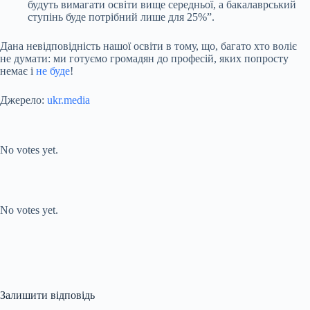
будуть вимагати освіти вище середньої, а бакалаврський
ступінь буде потрібний лише для 25%”.
Дана невідповідність нашої освіти в тому, що, багато хто воліє
не думати: ми готуємо громадян до професій, яких попросту
немає і
не буде
!
Джерело:
ukr.media
Submit Rating
Rate this item:
No votes yet.
Submit Rating
Rate this item:
No votes yet.
Залишити відповідь