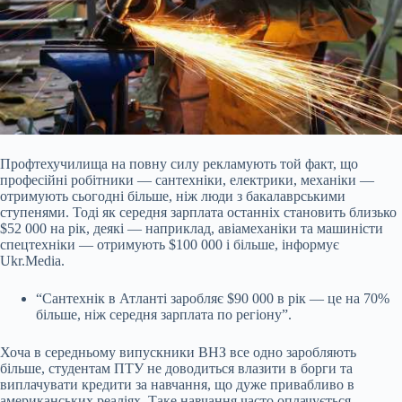
Профтехучилища на повну силу рекламують той факт, що
професійні робітники — сантехніки, електрики, механіки —
отримують сьогодні більше, ніж люди з бакалаврськими
ступенями. Тоді як середня зарплата останніх становить близько
$52 000 на рік, деякі — наприклад, авіамеханіки та машиністи
спецтехніки — отримують $100 000 і більше, інформує
Ukr.Media.
“Сантехнік в Атланті заробляє $90 000 в рік — це на 70%
більше, ніж середня зарплата по регіону”.
Хоча в середньому випускники ВНЗ все одно
заробляють
більше, студентам ПТУ не доводиться влазити в борги та
виплачувати кредити за навчання, що дуже привабливо в
американських реаліях. Таке навчання часто оплачується