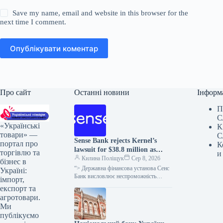
Save my name, email and website in this browser for the
next time I comment.
Опублікувати коментар
Про сайт
Останні новини
Інформ
П
С
«Українські
К
товари» —
С
Sense Bank rejects Kernel’s
портал про
К
lawsuit for $38.8 million as
торгівлю та
и
unfounded.
Килина Поліщук
Сер 8, 2026
бізнес в
“> Державна фінансова установа Сенс
Україні:
Банк висловлює неспроможність
імпорт,
вимог кіпрської компанії Etrecom
експорт та
Investments Limited, що входить до
агротовари.
агрогрупи “Кернел”, щодо…
Ми
публікуємо