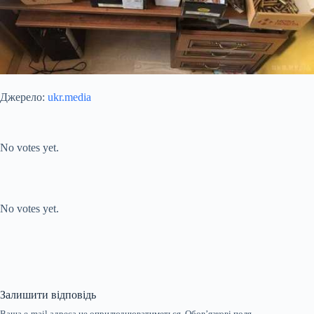
Джерело:
ukr.media
Submit Rating
Rate this item:
No votes yet.
Submit Rating
Rate this item:
No votes yet.
Залишити відповідь
Ваша e-mail адреса не оприлюднюватиметься.
Обов’язкові поля