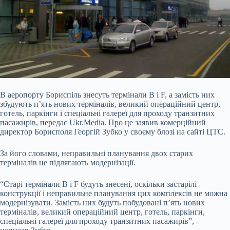
В аеропорту Бориспіль знесуть термінали B і F, а замість них
збудують п’ять нових терміналів, великий операційний центр,
готель, паркінги і спеціальні галереї для проходу транзитних
пасажирів, передає Ukr.Media. Про це заявив комерційний
директор Борисполя Георгій Зубко у своєму блозі на сайті ЦТС.
За його словами, неправильні планування двох старих
терміналів не підлягають модернізації.
“Старі термінали B і F будуть знесені, оскільки застарілі
конструкції і неправильне планування цих
комплексів не можна
модернізувати. Замість них будуть побудовані п’ять нових
терміналів, великий операційний центр, готель, паркінги,
спеціальні галереї для проходу транзитних пасажирів”, –