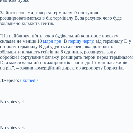
написав Зубко.
За його словами, галерея терміналу D поступово
розширюватиметься в бік терміналу В, за рахунок чого буде
збільшено кількість гейтів.
“На найближчі п’ять років будівельний кошторис проекту
складає не менше 10
млрд грн
. В
першу чергу
, від терміналу D у
сторону терміналу B добудують галерею, яка дозволить
збільшити кількість гейтів на 6 одиниць, розширять зону
обробки і сортування багажу, розширять перон перед терміналом
D, а максимальний пасажиропотік зросте до 15 млн пасажирів
на рік”, – заявив комерційний директор аеропорту Бориспіль.
Джерело:
ukr.media
Submit Rating
Rate this item:
No votes yet.
Submit Rating
Rate this item:
No votes yet.