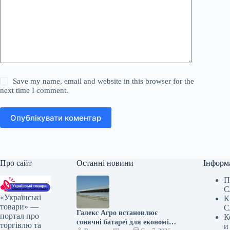
Save my name, email and website in this browser for the
next time I comment.
Опублікувати коментар
Про сайт
Останні новини
Інформ
П
С
«Українські
К
товари» —
С
Галекс Агро встановлює
портал про
К
сонячні батареї для економії
торгівлю та
и