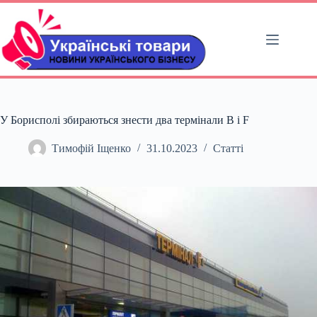
Перейти
до
вмісту
У Борисполі збираються знести два термінали B і F
Тимофій Іщенко
31.10.2023
Статті