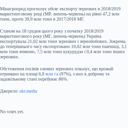
Мінагропрод прогнозує обсяг експорту зернових в 2018/2019
маркетинговому році (МР, липень-червень) на рівні 47,2 млн
тонн, проти 39,9 млн тонн в 2017/2018 МГ.
Станом на 18 грудня цього року з початку 2018/2019
маркетингового року (МГ, липень-червень) Україна
експортувала 21,02 млн тонн зернових і зернобобових. Зокрема,
до теперішнього часу експортовано 10,02 млн тонн пшениці, 3,1
млн тонн ячменю, 7,5 млн тонн кукурудзи і 0,4 млн тонн інших
зернових.
Обстеження посівів озимих зернових показує, що врожай
отримано на площі 6,9
млн га
(97%), з них в доброму та
задовільному стані перебуває 86%.
Джерело:
ukr.media
Submit Rating
Rate this item:
No votes yet.
Submit Rating