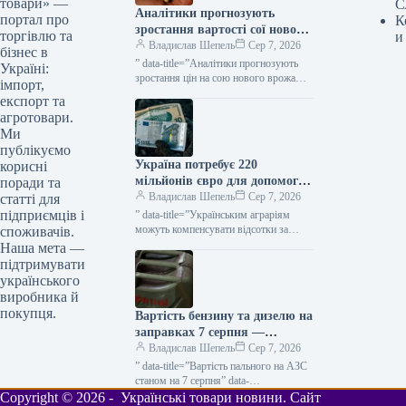
товари» —
С
Аналітики прогнозують
портал про
К
зростання вартості сої нового
торгівлю та
и
врожаю до 20–22 тисяч
Владислав Шепель
Сер 7, 2026
бізнес в
гривень за тонну — КУРКУЛЬ
” data-title=”Аналітики прогнозують
Україні:
зростання цін на сою нового врожаю у
імпорт,
другій половині сезону” data-
експорт та
url=”https://kurkul.com/news/41871-
агротовари.
analitiki-prognozuyut-zrostannya-tsin-na-
Ми
soyu-novogo-vrojayu-u-drugiy-polovini-
публікуємо
sezonu”> Аналітики прогнозують
Україна потребує 220
корисні
зростання цін на сою…
мільйонів євро для допомоги
поради та
аграріям до початку осінніх
Владислав Шепель
Сер 7, 2026
статті для
посівних робіт — КУРКУЛЬ
підприємців і
” data-title=”Українським аграріям
можуть компенсувати відсотки за
споживачів.
кредитами коштом ЄС” data-
Наша мета —
url=”https://kurkul.com/news/41868-
підтримувати
ukrayinskim-agrariyam-mojut-
українського
kompensuvati-vidsotki-za-kreditami-
виробника й
koshtom-yes”> Українським аграріям
покупця.
Вартість бензину та дизелю на
можуть компенсувати відсотки за
кредитами коштом ЄС…
заправках 7 серпня —
КУРКУЛЬ
Владислав Шепель
Сер 7, 2026
” data-title=”Вартість пального на АЗС
станом на 7 серпня” data-
url=”https://kurkul.com/news/41870-
Copyright © 2026 - Українські товари новини. Сайт