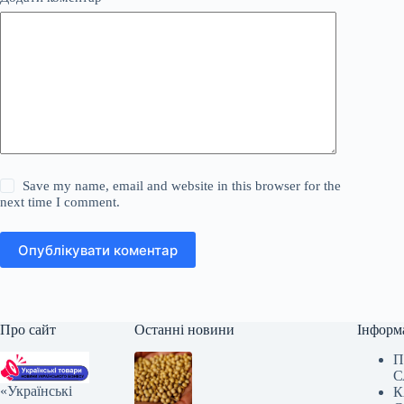
Save my name, email and website in this browser for the
next time I comment.
Опублікувати коментар
Про сайт
Останні новини
Інформ
П
С
«Українські
К