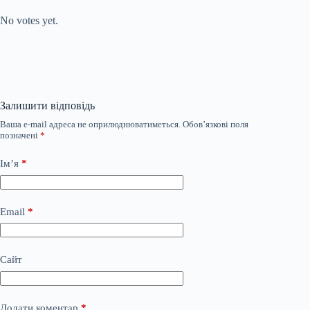
Rate this item:
No votes yet.
Залишити відповідь
Ваша e-mail адреса не оприлюднюватиметься.
Обов’язкові поля
позначені
*
Ім’я
*
Email
*
Сайт
Додати коментар
*