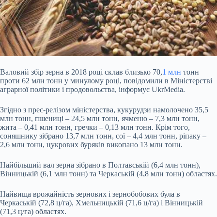
Валовий збір зерна в 2018 році склав близько 70,
1 млн
тонн
проти 62 млн тонн у минулому році, повідомили в Міністерстві
аграрної політики і продовольства, інформує UkrMedia.
Згідно з прес-релізом міністерства, кукурудзи намолочено 35,5
млн тонн, пшениці – 24,5 млн тонн, ячменю – 7,3 млн тонн,
жита – 0,41 млн тонн, гречки – 0,13 млн тонн. Крім того,
соняшнику зібрано 13,7 млн тонн, сої – 4,4 млн тонн, ріпаку –
2,6 млн тонн, цукров
их буряків викопано 13 млн тонн.
Найбільший вал зерна зібрано в Полтавській (6,4 млн тонн),
Вінницькій (6,1 млн тонн) та Черкаській (4,8 млн тонн) областях.
Найвища врожайність зернових і зернобобових була в
Черкаській (72,8 ц/га), Хмельницькій (71,6 ц/га) і Вінницькій
(71,3 ц/га) областях.