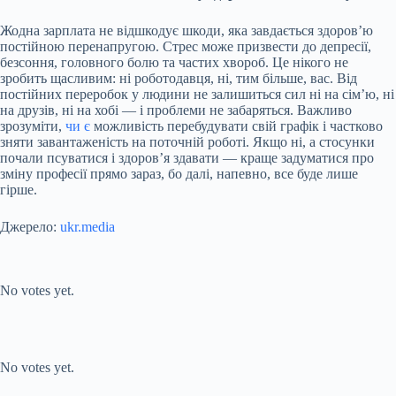
Жодна зарплата не відшкодує шкоди, яка завдається здоров’ю
постійною перенапругою. Стрес може призвести до депресії,
безсоння, головного болю та частих хвороб. Це нікого не
зробить щасливим: ні роботодавця, ні, тим більше, вас. Від
постійних переробок у людини не залишиться сил ні на сім’ю, ні
на друзів, ні на хобі — і проблеми не забаряться. Важливо
зрозуміти,
чи є
можливість перебудувати свій графік і частково
зняти завантаженість на поточній роботі. Якщо ні, а стосунки
почали псуватися і здоров’я здавати — краще задуматися про
зміну професії прямо зараз, бо далі, напевно, все буде лише
гірше.
Джерело:
ukr.media
Submit Rating
Rate this item:
No votes yet.
Submit Rating
Rate this item:
No votes yet.