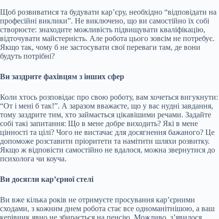
Щоб розвиватися та будувати кар’єру, необхідно “відповідати на
професійні виклики”. Не виключено, що ви самостійно їх собі
створюєте: знаходите можливість підвищувати кваліфікацію,
відточувати майстерність. Але робота цього зовсім не потребує.
Якщо так, чому б не застосувати свої переваги там, де вони
будуть потрібні?
Ви заздрите фахівцям з інших сфер
Коли хтось розповідає про свою роботу, вам хочеться вигукнути:
“От і мені б так!”. А заразом вважаєте, що у вас нудні завдання,
тому заздрите тим, хто займається цікавішими речами. Задайте
собі такі запитання: Що в мене добре виходить? Які в мене
цінності та цілі? Чого не вистачає для досягнення бажаного? Це
допоможе розставити пріоритети та намітити шляхи розвитку.
Якщо ж відповісти самостійно не вдалося, можна звернутися до
психолога чи коуча.
Ви досягли кар’єрної стелі
Ви вже кілька років не отримуєте просування кар’єрними
сходами, з кожним днем робота стає все одноманітнішою, а ваш
керівник явно не збирається на пенсію. Можливо, з’явилося