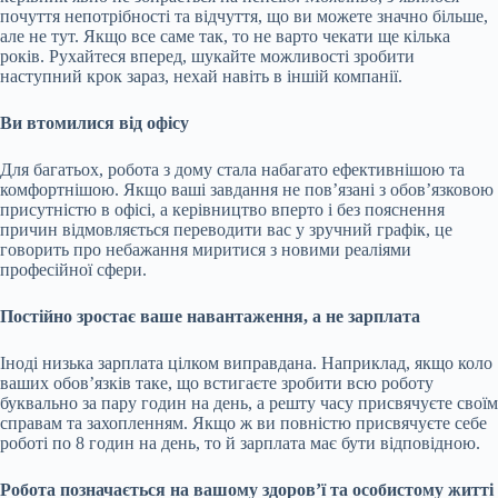
почуття непотрібності та відчуття, що ви можете значно більше,
але не тут. Якщо все саме так, то не варто чекати ще кілька
років. Рухайтеся вперед, шукайте можливості зробити
наступний крок зараз, нехай навіть в іншій компанії.
Ви втомилися від офісу
Для багатьох, робота з дому стала набагато ефективнішою та
комфортнішою. Якщо ваші завдання не пов’язані з обов’язковою
присутністю в офісі, а керівництво вперто і без пояснення
причин відмовляється переводити вас у зручний графік, це
говорить про небажання миритися з новими реаліями
професійної сфери.
Постійно зростає ваше навантаження, а не зарплата
Іноді низька зарплата цілком виправдана. Наприклад, якщо коло
ваших обов’язків таке, що встигаєте зробити всю роботу
буквально за пару годин на день, а решту часу присвячуєте своїм
справам та захопленням. Якщо ж ви повністю присвячуєте себе
роботі по 8 годин на день, то й зарплата має бути відповідною.
Робота позначається на вашому здоров’ї та особистому житті