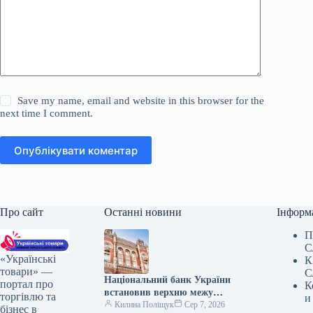
Save my name, email and website in this browser for the
next time I comment.
Опублікувати коментар
Про сайт
Останні новини
Інформ
П
С
«Українські
К
товари» —
С
Національний банк України
портал про
К
встановив верхню межу
торгівлю та
и
відсоткової ставки за
Килина Поліщук
Сер 7, 2026
бізнес в