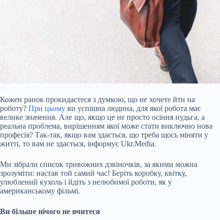
Кожен ранок прокидаєтеся з думкою, що не хочете йти на
роботу?
При цьому
ви успішна людина, для якої робота має
велике значення. Але що, якщо це не просто осіння нудьга, а
реальна проблема, вирішенням якої може стати виключно нова
професія? Так-так, якщо вам здається, що треба щось міняти у
житті, то вам не здається, інформує Ukr.Media.
Ми зібрали список тривожних дзвіночків, за якими можна
зрозуміти: настав той самий час! Беріть коробку, квітку,
улюблений кухоль і йдіть з нелюбимої роботи, як
у
американському фільмі.
Ви більше нічого не вчитеся