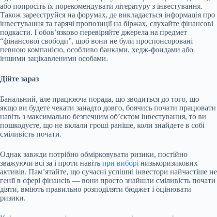
або попросіть їх порекомендувати літературу з інвестування.
Також зареєструйся на форумах, де викладається інформація про
інвестування та гарячі пропозиції на біржах, слухайте фінансові
подкасти. І обов’язково перевіряйте джерела на предмет
“фінансової свободи”, щоб вони не були проспонсоровані
певною компанією, особливо банками, хедж-фондами або
іншими зацікавленими особами.
Дійте зараз
Банальний, але працююча порада, що зводиться до того, що
якщо ви будете чекати занадто довго, боячись почати працювати
навіть з максимально безпечним об’єктом інвестування, то ви
пошкодуєте, що не вклали гроші раніше, коли знайдете в собі
сміливість почати.
Однак завжди потрібно обмірковувати ризики, постійно
зважуючи всі за і проти навіть
при виборі
низькоризикових
активів. Пам’ятайте, що сучасні успішні інвестори найчастіше не
генії в сфері фінансів — вони просто знайшли сміливість почати
діяти, вміють правильно розподіляти бюджет і оцінювати
ризики.