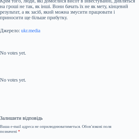
Крім того, люди, які домоглися висот в інвестуванні, дивляться
на гроші не так, як інші. Вони бачать їх не як мету, кінцевий
результат, а як засіб, який можна змусити працювати і
приносити ще більше прибутку.
Джерело:
ukr.media
Submit Rating
Rate this item:
No votes yet.
Submit Rating
Rate this item:
No votes yet.
Залишити відповідь
Ваша e-mail адреса не оприлюднюватиметься.
Обов’язкові поля
позначені
*