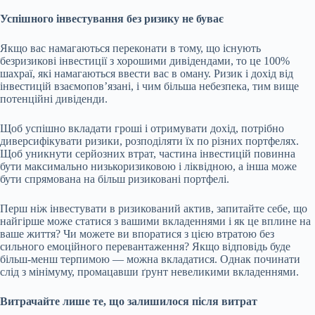
Успішного інвестування без ризику не буває
Якщо вас намагаються переконати в тому, що існують
безризикові інвестиції з хорошими дивідендами, то це 100%
шахраї, які намагаються ввести вас в оману. Ризик і дохід від
інвестицій взаємопов’язані, і чим більша небезпека, тим вище
потенційні дивіденди.
Щоб успішно вкладати гроші і отримувати дохід, потрібно
диверсифікувати ризики, розподіляти їх по різних портфелях.
Щоб уникнути серйозних втрат, частина інвестицій повинна
бути максимально низькоризиковою і ліквідною, а інша може
бути спрямована на більш ризиковані портфелі.
Перш ніж інвестувати в ризикований актив, запитайте себе, що
найгірше може статися з вашими вкладеннями і як це вплине на
ваше життя? Чи можете ви впоратися з цією втратою без
сильного емоційного перевантаження? Якщо відповідь буде
більш-менш терпимою — можна вкладатися. Однак починати
слід з мінімуму, промацавши ґрунт невеликими вкладеннями.
Витрачайте лише те, що залишилося після витрат