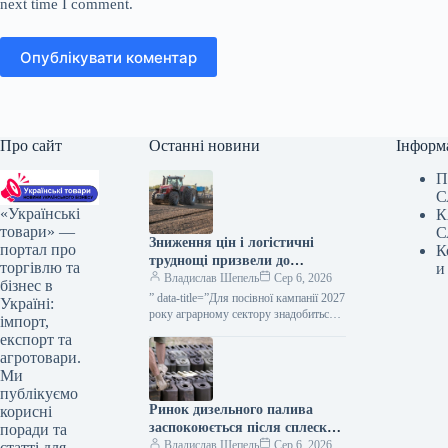
next time I comment.
Опублікувати коментар
Про сайт
Останні новини
Інформ
П
С
«Українські
К
товари» —
С
Зниження цін і логістичні
портал про
К
труднощі призвели до
торгівлю та
и
зростання потреби аграріїв у
Владислав Шепель
Сер 6, 2026
бізнес в
обігових коштах — ВАР —
” data-title=”Для посівної кампанії 2027
Україні:
КУРКУЛЬ
року аграрному сектору знадобиться
імпорт,
близько 500 млрд грн — ВАР” data-
експорт та
url=”https://kurkul.com/news/41860-
агротовари.
dlya-sivbi-pid-urojay-2027-agrosektor-
Ми
potrebuye-blizko-500-mlrd-grn–var”>
публікуємо
Для посівної кампанії 2027…
Ринок дизельного палива
корисні
заспокоюється після сплеску
поради та
ажіотажного попиту — Куюн
Владислав Шепель
Сер 6, 2026
статті для