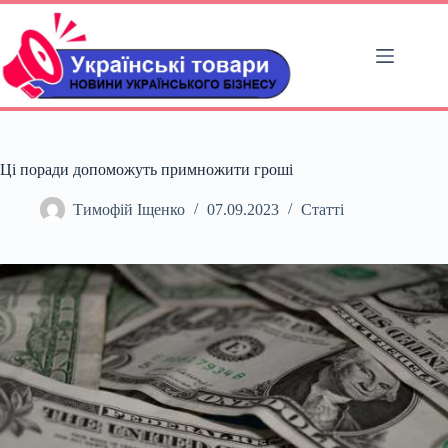
Перейти
до
вмісту
Ці поради допоможуть примножити гроші
Тимофій Іщенко
07.09.2023
Статті