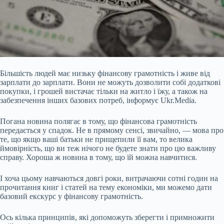
Більшість людей має низьку фінансову грамотність і живе від
зарплати до зарплати. Вони не можуть дозволити собі додаткові
покупки, і грошей вистачає тільки на житло і їжу, а також на
забезпечення інших базових потреб, інформує Ukr.Media.
Погана новина полягає в тому, що
фінансова грамотність
передається у спадок. Не в прямому сенсі, звичайно, — мова про
те, що якщо ваші батьки не прищепили її вам, то велика
ймовірність, що ви теж нічого не будете знати про цю важливу
справу. Хороша ж новина в тому, що їй можна навчитися.
І хоча цьому навчаються довгі роки, витрачаючи сотні годин на
прочитання книг і статей на тему економіки, ми можемо дати
базовий екскурс у фінансову грамотність.
Ось кілька принципів, які допоможуть зберегти і примножити