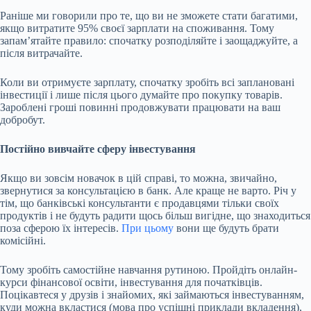
Раніше ми говорили про те, що ви не зможете стати багатими,
якщо витратите 95% своєї зарплати на споживання. Тому
запам’ятайте правило: спочатку розподіляйте і заощаджуйте, а
після витрачайте.
Коли ви отримуєте зарплату, спочатку зробіть всі заплановані
інвестиції і лише після цього думайте про покупку товарів.
Зароблені гроші повинні продовжувати працювати на ваш
добробут.
Постійно вивчайте сферу інвестування
Якщо ви зовсім новачок в цій справі, то можна, звичайно,
звернутися за консультацією в банк. Але краще не варто. Річ у
тім, що банківські консультанти є продавцями тільки своїх
продуктів і не будуть радити щось більш вигідне, що знаходиться
поза сферою їх інтересів.
При цьому
вони ще будуть брати
комісійні.
Тому зробіть самостійне навчання рутиною. Пройдіть онлайн-
курси фінансової освіти, інвестування для початківців.
Поцікавтеся у друзів і знайомих, які займаються інвестуванням,
куди можна вкластися (мова про успішні приклади вкладення),