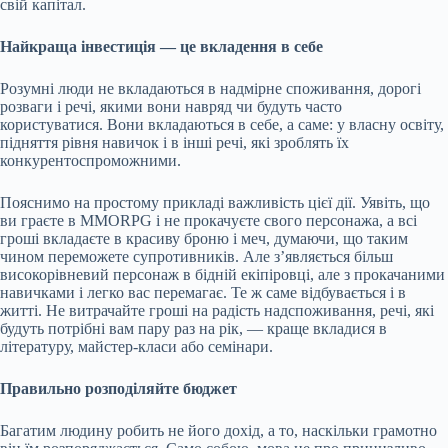
свій капітал.
Найкраща інвестиція — це вкладення в себе
Розумні люди не вкладаються в надмірне споживання, дорогі
розваги і речі, якими вони навряд чи будуть часто
користуватися. Вони вкладаються в себе, а саме: у власну освіту,
підняття рівня навичок і в інші речі, які зроблять їх
конкурентоспроможними.
Пояснимо на простому прикладі важливість цієї дії. Уявіть, що
ви граєте в MMORPG і не прокачуєте свого персонажа, а всі
гроші вкладаєте в красиву броню і меч, думаючи, що таким
чином переможете супротивників. Але з’являється більш
високорівневий персонаж в бідній екіпіровці, але з прокачаними
навичками і легко вас перемагає. Те ж саме відбувається і в
житті. Не витрачайте гроші на радість надспоживання, речі, які
будуть потрібні вам пару раз на рік, — краще вкладися в
літературу, майстер-класи або семінари.
Правильно розподіляйте бюджет
Багатим людину робить не його дохід, а то, наскільки грамотно