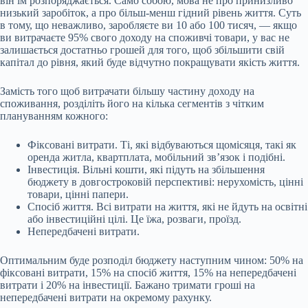
він їм розпоряджається. Само собою, мова не про принизливо
низький заробіток, а про більш-менш гідний рівень життя. Суть
в тому, що неважливо, заробляєте ви 10 або 100 тисяч, — якщо
ви витрачаєте 95% свого доходу на споживчі товари, у вас не
залишається достатньо грошей для того, щоб збільшити свій
капітал до рівня, який буде відчутно покращувати якість життя.
Замість того щоб витрачати більшу частину доходу на
споживання, розділіть його на кілька сегментів з чітким
плануванням кожного:
Фіксовані витрати. Ті, які відбуваються щомісяця, такі як
оренда житла, квартплата, мобільний зв’язок і подібні.
Інвестиція. Вільні кошти, які підуть на збільшення
бюджету в довгостроковій перспективі: нерухомість, цінні
товари, цінні папери.
Спосіб життя. Всі витрати на життя, які не йдуть на освітні
або інвестиційні цілі. Це їжа, розваги, проїзд.
Непередбачені витрати.
Оптимальним буде розподіл бюджету наступним чином: 50% на
фіксовані витрати, 15% на спосіб життя, 15% на непередбачені
витрати і 20% на інвестиції. Бажано тримати гроші на
непередбачені витрати на окремому рахунку.