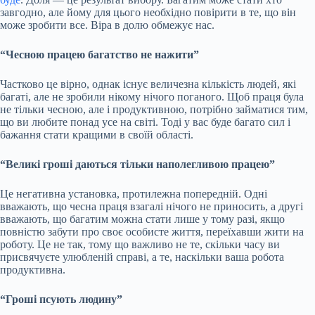
завгодно, але йому для цього необхідно повірити в те, що він
може зробити все. Віра в долю обмежує нас.
“Чесною працею багатство не нажити”
Частково це вірно, однак існує величезна кількість людей, які
багаті, але не зробили нікому нічого поганого. Щоб праця була
не тільки чесною, але і продуктивною, потрібно займатися тим,
що ви любите понад усе на світі. Тоді у вас буде багато сил і
бажання стати кращими в своїй області.
“Великі гроші даються тільки наполегливою працею”
Це негативна установка, протилежна попередній. Одні
вважають, що чесна праця взагалі нічого не приносить, а другі
вважають, що багатим можна стати лише у тому разі, якщо
повністю забути про своє особисте життя, переїхавши жити на
роботу. Це не так, тому що важливо не те, скільки часу ви
присвячуєте улюбленій справі, а те, наскільки ваша робота
продуктивна.
“Гроші псують людину”