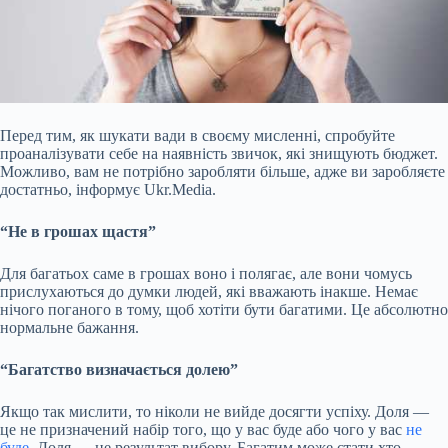
Перед тим, як шукати вади в своєму мисленні, спробуйте
проаналізувати себе на наявність звичок, які знищують бюджет.
Можливо, вам не потрібно заробляти більше, адже ви заробляєте
достатньо, інформує Ukr.Media.
“Не в грошах щастя”
Для багатьох саме в грошах воно і полягає, але вони чомусь
прислухаються до думки людей, які вважають інакше. Немає
нічого поганого в тому, щоб хотіти бути багатими. Це абсолютно
нормальне бажання.
“Багатство визначається долею”
Якщо так мислити, то
ніколи не вийде досягти успіху. Доля —
це не призначений набір того, що у вас буде або чого у вас
не
буде
. Доля — це результат вибору. Багатим може стати хто