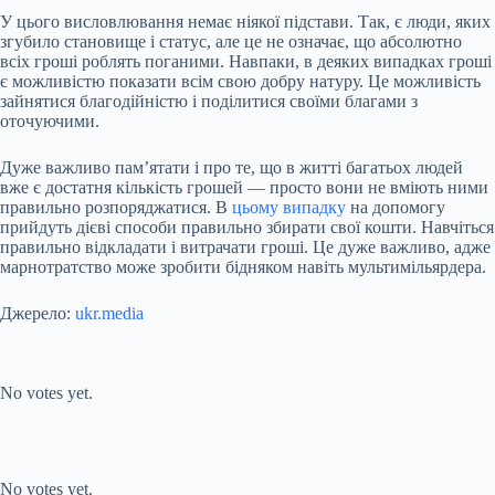
У цього висловлювання немає ніякої підстави. Так, є люди, яких
згубило становище і статус, але це не означає, що абсолютно
всіх гроші роблять поганими. Навпаки, в деяких випадках гроші
є можливістю показати всім свою добру натуру. Це можливість
зайнятися благодійністю і поділитися своїми благами з
оточуючими.
Дуже важливо пам’ятати і про те, що в житті багатьох людей
вже є достатня кількість грошей — просто вони не вміють ними
правильно розпоряджатися. В
цьому випадку
на допомогу
прийдуть дієві способи правильно збирати свої кошти. Навчіться
правильно відкладати і витрачати гроші. Це дуже важливо, адже
марнотратство може зробити бідняком навіть мультимільярдера.
Джерело:
ukr.media
Submit Rating
Rate this item:
No votes yet.
Submit Rating
Rate this item:
No votes yet.