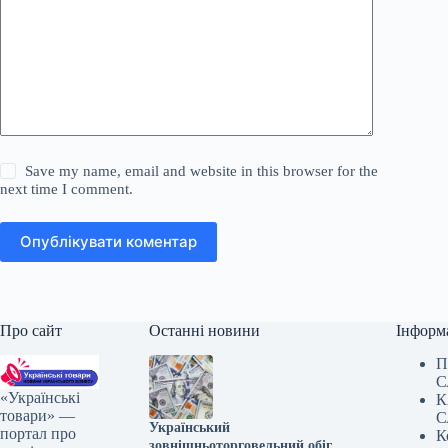
Save my name, email and website in this browser for the
next time I comment.
Опублікувати коментар
Про сайт
Останні новини
Інформ
П
С
«Українські
К
товари» —
С
Український
портал про
К
зовнішньоторговельний обіг