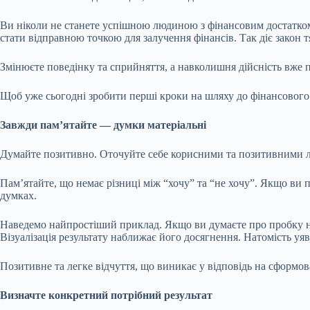
Ви ніколи не станете успішною людиною з фінансовим достатком,
стати відправною точкою для залучення фінансів. Так діє закон т
Змінюєте поведінку та сприйняття, а навколишня дійсність вже 
Щоб уже сьогодні зробити перші кроки на шляху до фінансового д
Завжди пам’ятайте — думки матеріальні
Думайте позитивно. Оточуйте себе корисними та позитивними лю
Пам’ятайте, що немає різниці між “хочу” та “не хочу”. Якщо ви п
думках.
Наведемо найпростіший приклад. Якщо ви думаєте про пробку на до
Візуалізація результату наближає його досягнення. Натомість уяв
Позитивне та легке відчуття, що виникає у відповідь на сформо
Визначте конкретний потрібний результат