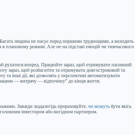
. Багата людина не пасує перед першими труднощами, а виходить
ся в плановому режимі. Але не на підставі емоцій чи тимчасового
щоб рухатися вперед. Працюйте зараз, щоб отримувати пасивний
оту зараз, щоб розбагатіти та отримувати довгостроковий та
 та інші дії, які дозволять у перспективі автоматизувати
працюю — витрачу — відпочину” до кінця життя.
 наживи. Завжди заздалегідь прораховуйте,
чи можуть
бути якісь
 головним інвестором або вигідним партнером.