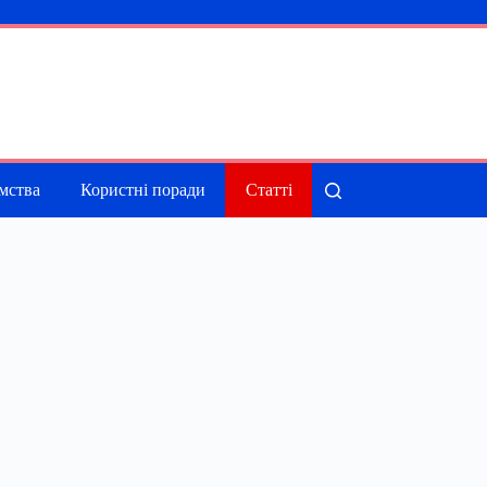
мства
Користні поради
Статті