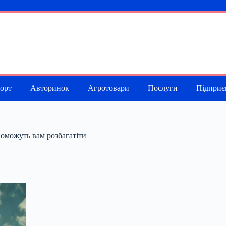
порт
Авторинок
Агротовари
Послуги
Підприє
поможуть вам розбагатіти