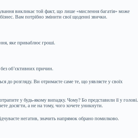
вування викликає той факт, що лише «мислення багатія» може
 бізнес. Вам потрібно змінити свої щоденні звички.
ння, яке приваблює гроші.
 без об’єктивних причин.
ся до розгляду. Ви отримаєте саме те, що уявляєте у своїх
трапите у будь-якому випадку. Чому? Бо представили її у голові.
ете досягти, а не на тому, чого хочете уникнути.
відчуваєте негатив, значить напрямок обрано помилково.