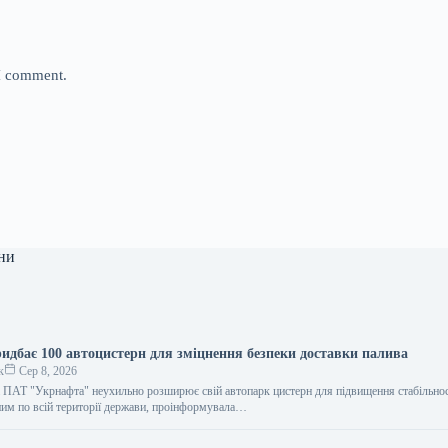
 I comment.
ни
идбає 100 автоцистерн для зміцнення безпеки доставки палива
к
Сер 8, 2026
 ПАТ "Укрнафта" неухильно розширює свій автопарк цистерн для підвищення стабільнос
ним по всій території держави, проінформувала…