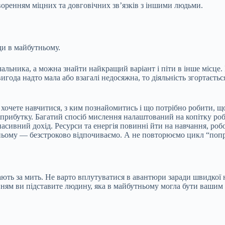
воренням міцних та довговічних зв’язків з іншими людьми.
ди в майбутньому.
альника, а можна знайти найкращий варіант і піти в інше місце
игода надто мала або взагалі недосяжна, то діяльність згортаєть
 хочете навчитися, з ким познайомитись і що потрібно робити, 
 прибутку. Багатий спосіб мислення налаштований на копітку роб
ивний дохід. Ресурси та енергія повинні йти на навчання, роботу
тньому — безстроково відпочиваємо. А не повторюємо цикл “по
чають за мить. Не варто вплутуватися в авантюри заради швидкої
ням ви підставите людину, яка в майбутньому могла бути вашим