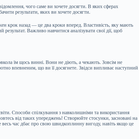
відомлення, чого саме ви хочете досягти. В яких сферах
бачити результати, яких ви хочете досягти.
жен крок назад — це два кроки вперед. Властивість, яку мають
й результат. Важливо навчитися аналізувати свої дії, щоб
овкола їм щось винні. Вони не діють, а чекають. Зовсім не
олютно впевненим, що ви її досягнете. Звідси випливає наступний
освіти. Способи спілкування з навколишніми та використання
овтесь від таких упереджень! Створюйте стосунки, засновані на
же весь час дбає про свою швидкоплинну вигоду, навіть якщо це