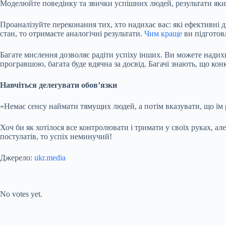
Моделюйте поведінку та звички успішних людей, результати яки
Проаналізуйте переконання тих, хто надихає вас: які ефективні д
стан, то отримаєте аналогічні результати.
Чим краще
ви підготов
Багате мислення дозволяє радіти успіху інших. Ви можете надих
програвшою, багата буде вдячна за досвід. Багачі знають, що ко
Навчіться делегувати обов’язки
«Немає сенсу наймати тямущих людей, а потім вказувати, що їм
Хоч би як хотілося все контролювати і тримати у своїх руках, а
постулатів, то успіх неминучий!
Джерело:
ukr.media
Submit Rating
Rate this item:
No votes yet.
Submit Rating
Rate this item: