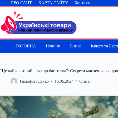
Перейти
ПРО САЙТ
КАРТА САЙТУ
Контакти
до
вмісту
ГОЛОВНА
Новини
Бізнес
Імпорт та Екс
“Це найкоротший шлях до багатства”: Секрети мислення, які до
Тимофій Іщенко
16.06.2024
Статті