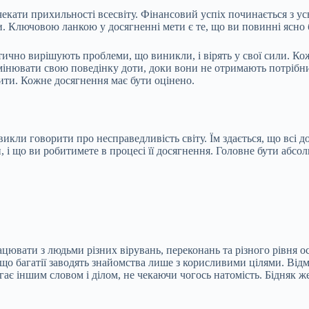
чекати прихильності всесвіту. Фінансовий успіх починається з ус
амки. Ключовою ланкою у досягненні мети є те, що ви повинні ясно 
тично вирішують проблеми, що виникли, і вірять у свої сили. Ко
 змінювати свою поведінку доти, доки вони не отримають потрібни
лити. Кожне досягнення має бути оцінено.
викли говорити про несправедливість світу. Їм здається, що всі д
, і що ви робитимете в процесі її досягнення. Головне бути абс
ацювати з людьми різних вірувань, переконань та різного рівня 
що багатії заводять знайомства лише з корисливими цілями. Відм
агає іншим словом і ділом, не чекаючи чогось натомість. Бідняк 