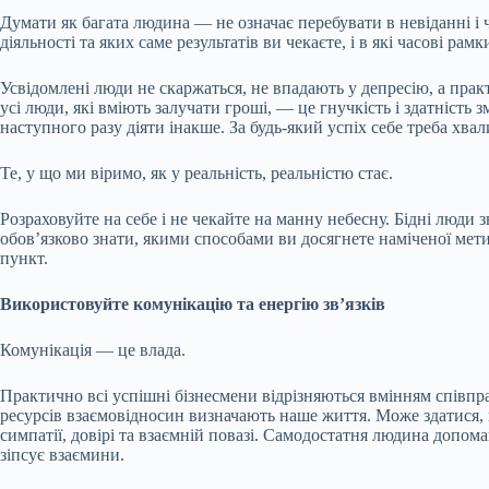
Думати як багата людина — не означає перебувати в невіданні і 
діяльності та яких саме результатів ви чекаєте, і в які часові р
Усвідомлені люди не скаржаться, не впадають у депресію, а прак
усі люди, які вміють залучати гроші, — це гнучкість і здатність
наступного разу діяти інакше. За будь-який успіх себе треба хва
Те, у що ми віримо, як у реальність, реальністю стає.
Розраховуйте на себе і не чекайте на манну небесну. Бідні люди з
обов’язково знати, якими способами ви досягнете наміченої мети
пункт.
Використовуйте комунікацію та енергію зв’язків
Комунікація — це влада.
Практично всі успішні бізнесмени відрізняються вмінням співпр
ресурсів взаємовідносин визначають наше життя. Може здатися, 
симпатії, довірі та взаємній повазі. Самодостатня людина допом
зіпсує взаємини.