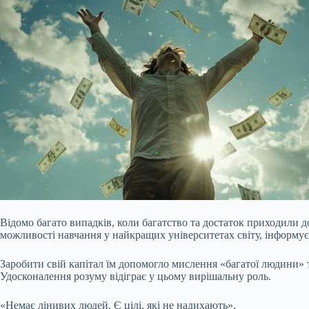
Відомо багато випадків, коли багатство та достаток приходили до
можливості навчання у найкращих університетах світу, інформує
Заробити свій капітал їм допомогло мислення «багатої людини» т
Удосконалення розуму відіграє у цьому
вирішальну роль.
«Немає лінивих людей. Є цілі, які не надихають».