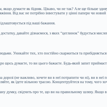
 якщо думаєте як бідняк. Цікаво, чи не так? Але ще більше зди
яжіння. Від вас не потрібно інвестувати у цінні папери чи новий
підлаштовується під ваші бажання.
остатку, давайте дізнаємося, з яких “цеглинок” будується мисле
дьми. Уникайте тих, хто постійно скаржиться та прибідняється
ро щось думаєте, то ви цього бажаєте. Будь-який запит приймаєть
розі (не важливо, хочете ви в неї потрапити чи ні), ви в неї по
ляйте, як їдете вільною трасою. Концентруйтеся на тому, чого хоч
вану думку, свідчить про те, що ви на правильному шляху. Якщо 