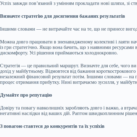
Успіх завжди пов’язаний з умінням прокладати нові шляхи, зі ст
Визначте стратегію для досягнення бажаних результатів
Іншими словами — не витрачайте час на те, що не принесе виго
Можна довго працювати в зненавидженому колективі і лаяти нач
із гри стратегічно. Якщо вона бачить, що з наявними ресурсами в
дискомфорту. Усі рішення приймаються холоднокровно.
Стратегія — це правильний маршрут. Визначте для себе, чого ви
дохід у майбутньому. Відмовтеся від бажання короткострокового
незалежний фінансовий результат потім. Іншими словами — на пас
процес отримання прибутку. Нині витрачаємо зусилля, у майбу
Думайте про репутацію
Довіру та повагу навколишніх заробляють довго і важко, а втра
негативні наслідки від ваших дій. Раптом швидкоплинним рішен
З повагою ставтеся до конкурентів та їх успіхів