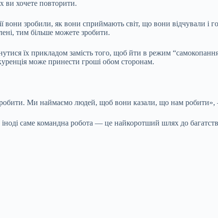
х ви хочете повторити.
ії вони зробили, як вони сприймають світ, що вони відчували і г
лені, тим більше можете зробити.
нутися їх прикладом замість того, щоб йти в режим “самокопанн
нкуренція може принести гроші обом сторонам.
 робити. Ми наймаємо людей, щоб вони казали, що нам робити»,
ле іноді саме командна робота — це найкоротший шлях до багатст