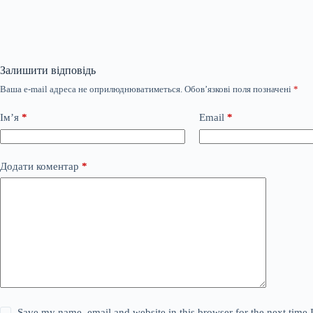
Залишити відповідь
Ваша e-mail адреса не оприлюднюватиметься.
Обов’язкові поля позначені
*
Ім’я
*
Email
*
Додати коментар
*
Save my name, email and website in this browser for the next time