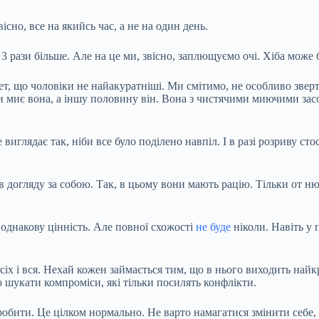
існо, все на якийсь час, а не на один день.
 й 3 рази більше. Але на це ми, звісно, заплющуємо очі. Хіба мож
крет, що чоловіки не найакуратніші. Ми смітимо, не особливо зве
миє вона, а іншу половину він. Вона з чистячими миючими засоб
виглядає так, ніби все було поділено навпіл. І в разі розриву ст
в догляду за собою. Так, в цьому вони мають рацію. Тільки от ню
однакову цінність. Але повної схожості
не буде
ніколи. Навіть у 
всіх і вся. Нехай кожен займається тим, що в нього виходить на
о шукати компроміси, які тільки посилять конфлікти.
 робити. Це цілком нормально. Не варто намагатися змінити себе,