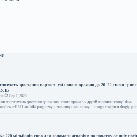
ни
гнозують зростання вартості сої нового врожаю до 20–22 тисяч гриве
КУЛЬ
ель
Сер 7, 2026
ітики прогнозують зростання цін на сою нового врожаю у другій половині сезону” data-
.com/news/41871-analitiki-prognozuyut-zrostannya-tsin-na-soyu-novogo-vrojayu-u-drugiy-polo
и прогнозують зростання цін на сою…
ує 220 мільйонів євро для допомоги аграріям до початку осінніх пос