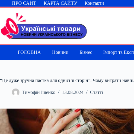
Перейти
ПРО САЙТ
КАРТА САЙТУ
Контакти
до
вмісту
ГОЛОВНА
Новини
Бізнес
Імпорт та Екс
“Це дуже зручна пастка для однієї зі сторін”: Чому витрати навпі
Тимофій Іщенко
13.08.2024
Статті