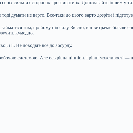
 своїх сильних сторонах і розвивати їх. Допомагайте іншим у тих 
 тоді думати не варто. Все-таки до цього варто дозріти і підготув
займатися тим, що йому під силу. Звісно, він витрачає більше ене
 звучить кумедно.
ї, і її. Не доводьте все до абсурду.
еробочою системою. Але ось рівна цінність і рівні можливості — 