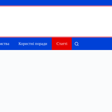
мства
Користні поради
Статті