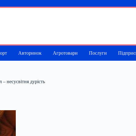
порт
Авторинок
Агротовари
Послуги
Підприє
л – несусвітня дурість