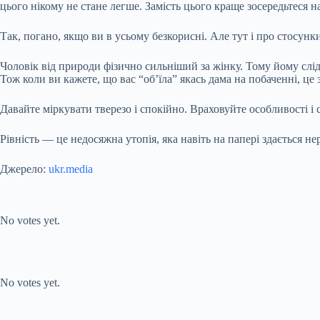
цього нікому не стане легше. Замість цього краще зосередьтеся на
Так, погано, якщо ви в усьому безкорисні. Але тут і про стосунки
Чоловік від природи фізично сильніший за жінку. Тому йому слід 
Тож коли ви кажете, що вас “об’їла” якась дама на побаченні, це
Давайте міркувати тверезо і спокійно. Враховуйте особливості і сво
Рівність — це недосяжна утопія, яка навіть на папері здається н
Джерело:
ukr.media
Submit Rating
Rate this item:
No votes yet.
Submit Rating
Rate this item:
No votes yet.