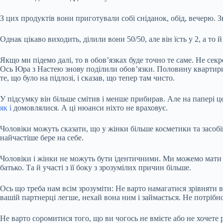
З цих продуктів вони приготували собі сніданок, обід, вечерю. Зв
Однак цікаво виходить, ділили вони 50/50, але він їсть у 2, а то
Якщо ми підемо далі, то в обов’язках буде точно те саме. Не се
Ось Юра з Настею знову поділили обов’язки. Половину квартири 
те, що було на підлозі, і сказав, що тепер там чисто.
У підсумку він більше смітив і менше прибирав. Але на папері це 
як і
домовлялися. А ці нюанси ніхто не враховує.
Чоловіки можуть сказати, що у жінки більше косметики та засобі
найчастіше бере на себе.
Чоловіки і жінки не можуть бути ідентичними. Ми можемо мати 
батько. Та й участі з її боку з зрозумілих причин більше.
Ось що треба нам всім зрозуміти: Не варто намагатися зрівняти 
вашій партнерці легше, нехай вона ним і займається. Не потрібн
Не варто соромитися того, що ви чогось не вмієте або не хочете