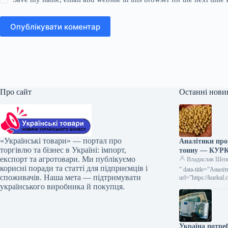
Опублікувати коментар
Про сайт
Останні нови
«Українські товари» — портал про
Аналітики про
торгівлю та бізнес в Україні: імпорт,
тонну — КУР
експорт та агротовари. Ми публікуємо
Владислав Шеп
корисні поради та статті для підприємців і
” data-title=”Анал
споживачів. Наша мета — підтримувати
url=”https://kurkul
українського виробника й покупця.
sezonu”> Аналітик
Україна потреб