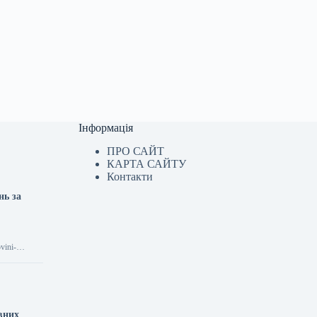
Інформація
ПРО САЙТ
КАРТА САЙТУ
Контакти
нь за
vini-
івних