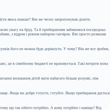
е бути якось інакше? Він же чесно запропонував ділити.
ртаємо увагу на бруд. Та й прибиранням займаємося посередньо.
ами, з відром і різним набором ганчірок. Він просто розмазав
осунків його не можна буде дорікнути. У чому? Він же все зробив,
анс, це в сімейному бюджеті не враховується. Такі витрати вона
питанні виховання дітей мати набагато більше розуміє, ніж
йкраще. Якщо ви добре готуєте, готуйте. Якщо прибирання дається
 тому що так нібито потрібно. А кому потрібно і навіщо? Від