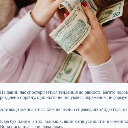
На даний час спостерігається тенденція до рівності. Багато чоло
розділено порівну, щоб ніхто не почувався ображеним, інформує
Але якщо замислитися, хіба це чесно і справедливо? Здається, це 
Юра був одним із тих чоловіків, який хотів усе ділити в сімейни
Вона погодилася і віддала йому.