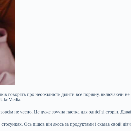
віків говорять про необхідність ділити все порівну, включаючи не
 Ukr.Media.
зовсім не чесно. Це дуже зручна пастка для однієї зі сторін. Дав
х
стосунках. Ось пішов він якось за продуктами і сказав своїй дів