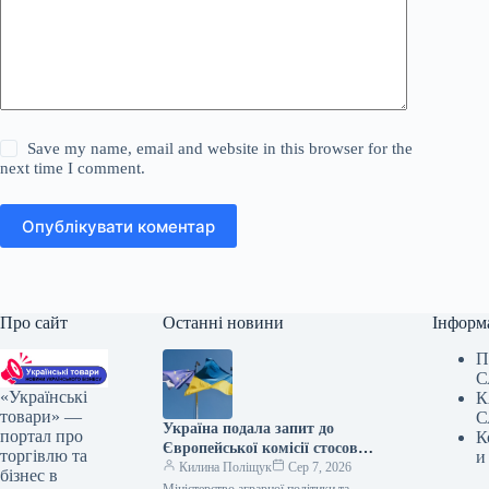
Save my name, email and website in this browser for the
next time I comment.
Опублікувати коментар
Про сайт
Останні новини
Інформ
П
С
«Українські
К
товари» —
С
Україна подала запит до
портал про
К
Європейської комісії стосовно
торгівлю та
и
допомоги аграрному сектору
Килина Поліщук
Сер 7, 2026
бізнес в
через блокаду портів.