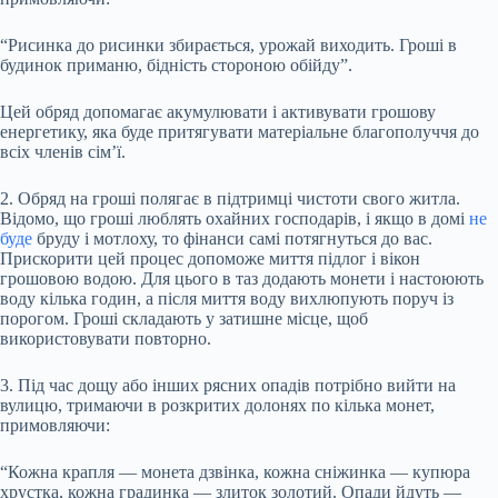
“Рисинка до рисинки збирається, урожай виходить. Гроші в
будинок приманю, бідність стороною обійду”.
Цей обряд допомагає акумулювати і активувати грошову
енергетику, яка буде притягувати матеріальне благополуччя до
всіх членів сім’ї.
2. Обряд на гроші полягає в підтримці чистоти свого житла.
Відомо, що гроші люблять охайних господарів, і якщо в домі
не
буде
бруду і мотлоху, то фінанси самі потягнуться до вас.
Прискорити цей процес допоможе миття підлог і вікон
грошовою водою. Для цього в таз додають монети і настоюють
воду кілька годин, а після миття воду вихлюпують поруч із
порогом. Гроші складають у затишне місце, щоб
використовувати повторно.
3. Під час дощу або інших рясних опадів потрібно вийти на
вулицю, тримаючи в розкритих долонях по кілька монет,
примовляючи:
“Кожна крапля — монета дзвінка, кожна сніжинка — купюра
хрустка, кожна градинка — злиток золотий. Опади йдуть —