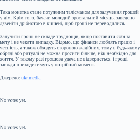
Така монетка стане потужним талісманом для залучення грошей
у дім. Крім того, бачачи молодий зростальний місяць, заведено
дзвеніти дрібнотою в кишені, щоб гроші не переводилися.
Залучити гроші не складе труднощів, якщо поставити собі за
мету і не чекати випадку. Відомо, що фінанси люблять працю і
чесність, а також обходять стороною жадібних, тому в будь-якому
обряді або ритуалі не можна просити більше, ніж необхідно для
життя. У такому разі грошова удача не відвернеться, і гроші
завжди приходитимуть у потрібний момент.
Джерело:
ukr.media
Submit Rating
Rate this item:
No votes yet.
Submit Rating
Rate this item:
No votes yet.