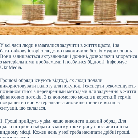
У всі часи люди намагалися залучити в життя щастя, і за
багатовікову історію людство накопичило безліч мудрих знань.
Вони залишаються актуальними і донині, дозволяючи впоратися
з матеріальними проблемами і позбутися бідності, інформує
Ukr.Media.
Грошові обряди існують
відтоді, як люди почали
використовувати валюту для покупок, і експерти рекомендують
познайомитися з перевіреними методами для залучення в життя
фінансових потоків. З їх допомогою можна в короткий термін
покращити своє матеріальне становище і знайти вихід із
ситуації, що склалася.
1. Гроші прийдуть у дім, якщо виконати цікавий обряд. Для
цього потрібно набрати в миску трохи рису і поставити її на
видному місці. Кожен день у неї треба насипати дрібні гроші,
примовляючи: