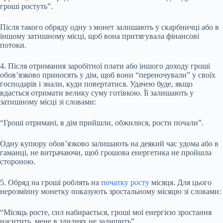
гроші ростуть”.
Після такого обряду одну з монет залишають у скарбничці або в
іншому затишному місці, щоб вона притягувала фінансові
потоки.
4. Після отримання заробітної плати або іншого доходу гроші
обов’язково приносять у дім, щоб вони “переночували” у своїх
господарів і знали, куди повертатися. Удачею буде, якщо
вдасться отримати велику суму готівкою. Її залишають у
затишному місці зі словами:
“Гроші отримані, в дім прийшли, обжилися, рости почали”.
Одну купюру обов’язково залишають на деякий час удома або в
гаманці, не витрачаючи, щоб грошова енергетика не пройшла
стороною.
5. Обряд на гроші роблять на
початку росту
місяця. Для цього
нерозмінну монетку показують зростальному місяцю зі словами:
“Місяць росте, сил набирається, гроші мої енергією зростання
наситить, мене в злиднях не залишить”.