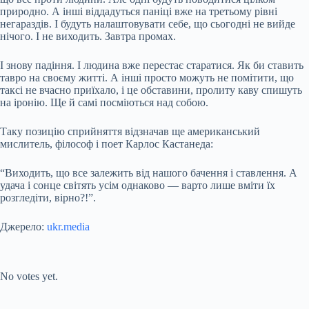
природно. А інші віддадуться паніці вже на третьому рівні
негараздів. І будуть налаштовувати себе, що сьогодні не вийде
нічого. І не виходить. Завтра промах.
І знову падіння. І людина вже перестає старатися. Як би ставить
тавро на своєму житті. А інші просто можуть не помітити, що
таксі не вчасно приїхало, і це обставини, пролиту каву спишуть
на іронію. Ще й самі посміються над собою.
Таку позицію сприйняття відзначав ще американський
мислитель, філософ і поет Карлос Кастанеда:
“Виходить, що все залежить від нашого бачення і ставлення. А
удача і сонце світять усім однаково — варто лише вміти їх
розгледіти, вірно?!”.
Джерело:
ukr.media
Submit Rating
Rate this item:
No votes yet.