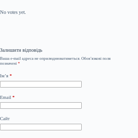
Submit Rating
Rate this item:
No votes yet.
Залишити відповідь
Ваша e-mail адреса не оприлюднюватиметься.
Обов’язкові поля
позначені
*
Ім’я
*
Email
*
Сайт