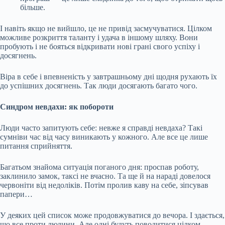
більше.
І навіть якщо не вийшло, це не привід засмучуватися. Цілком
можливе розкриття таланту і удача в іншому шляху. Вони
пробують і не бояться відкривати нові грані свого успіху і
досягнень.
Віра в себе і впевненість у завтрашньому дні щодня рухають їх
до успішних досягнень. Так люди досягають багато чого.
Синдром невдахи: як побороти
Люди часто запитують себе: невже я справді невдаха? Такі
сумніви час від часу виникають у кожного. Але все це лише
питання сприйняття.
Багатьом знайома ситуація поганого дня: проспав роботу,
заклинило замок, таксі не вчасно. Та ще й на нараді довелося
червоніти від недоліків. Потім пролив каву на себе, зіпсував
папери…
У деяких цей список може продовжуватися до вечора. І здається,
що все проти людини. Але одні будуть поводитися цілком