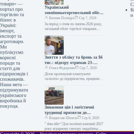
товари» —
С
Український
портал про
К
зовнішньоторговельний обіг
торгівлю та
и
за сім місяців перевищив 82
Килина Поліщук
Сер 7, 2026
бізнес в
мільярди доларів
За період з січня по липень 2026 року,
Україні:
загальний обсяг торгівлі товарами
імпорт,
України досяг $82,2 млрд. За цей же
експорт та
час,…
агротовари.
Ми
публікуємо
Зняття з обліку та бронь за $6
корисні
тис.: підозру отримав 23-
поради та
річний киянин
Ольга Федоренко
Сер 7, 2026
статті для
підприємців і
Ділок пропонував влаштувати
«клієнта» до підприємства, працівники
споживачів.
якого підлягають бронюванню від
Наша мета —
мобілізації Столичні правоохоронці
підтримувати
оголосили про підозру 23-річному
українського
киянину. За…
виробника й
покупця.
Зниження цін і логістичні
труднощі призвели до
зростання потреби аграріїв у
Владислав Шепель
Сер 6, 2026
обігових коштах — ВАР —
” data-title=”Для посівної кампанії 2027
КУРКУЛЬ
року аграрному сектору знадобиться
близько 500 млрд грн — ВАР” data-