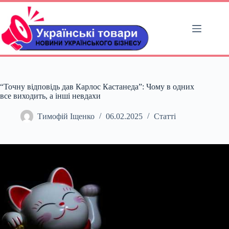
Перейти
до
вмісту
“Точну відповідь дав Карлос Кастанеда”: Чому в одних
все виходить, а інші невдахи
Тимофій Іщенко
06.02.2025
Статті