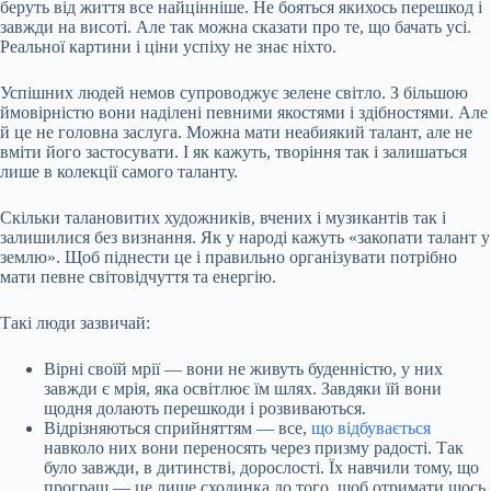
беруть від життя все найцінніше. Не бояться якихось перешкод і
завжди на висоті. Але так можна сказати про те, що бачать усі.
Реальної картини і ціни успіху не знає ніхто.
Успішних людей немов супроводжує зелене світло. З більшою
ймовірністю вони наділені певними якостями і здібностями. Але
й це не головна заслуга. Можна мати неабиякий талант, але не
вміти його застосувати. І як кажуть, творіння так і залишаться
лише в колекції самого таланту.
Скільки талановитих художників, вчених і музикантів так і
залишилися без визнання. Як у народі кажуть «закопати талант у
землю». Щоб піднести це і правильно організувати потрібно
мати певне світовідчуття та енергію.
Такі люди зазвичай:
Вірні своїй мрії — вони не живуть буденністю, у них
завжди є мрія, яка освітлює їм шлях. Завдяки їй вони
щодня долають перешкоди і розвиваються.
Відрізняються сприйняттям — все,
що відбувається
навколо них вони переносять через призму радості. Так
було завжди, в дитинстві, дорослості. Їх навчили тому, що
програш — це лише сходинка до того, щоб отримати щось