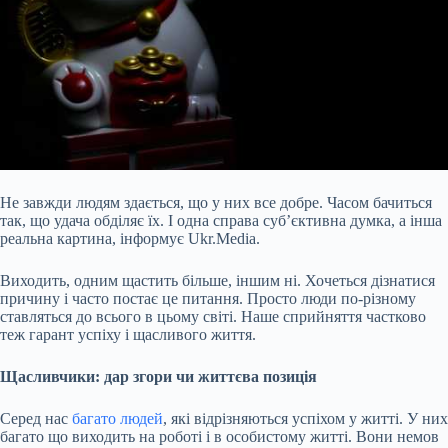
Не завжди людям здається, що у них все добре. Часом бачиться
так, що удача обділяє їх. І одна справа суб’єктивна думка, а інша
реальна картина, інформує Ukr.Media.
Виходить, одним щастить більше, іншим ні. Хочеться дізнатися
причину і часто постає це питання. Просто люди по-різному
ставляться до всього в цьому світі. Наше сприйняття частково
теж гарант успіху і щасливого життя.
Щасливчики: дар згори чи життєва позиція
Серед нас
багато людей
, які відрізняються успіхом у житті. У них
багато
що виходить на роботі і в особистому житті. Вони немов