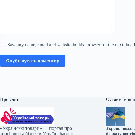
Save my name, email and website in this browser for the next time
Опублікувати коментар
Про сайт
Останні нови
«Українські товари» — портал про
Україна подала
торгівлю та бізнес в Україні: імпорт,
блокаду портів