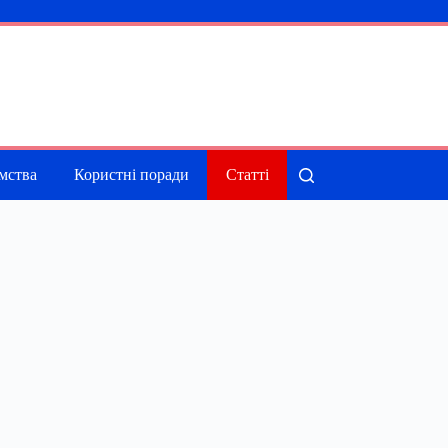
мства
Користні поради
Статті