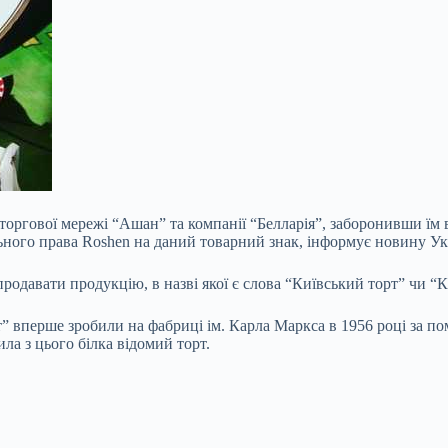
оргової мережі “Ашан” та компанії “Белларія”, заборонивши їм 
ного права Roshen на даний товарний знак, інформує новину Ук
продавати продукцію, в назві якої є слова “Київський торт” чи
“К
вперше зробили на фабриці ім. Карла Маркса в 1956 році за поми
ила з цього білка відомий торт.