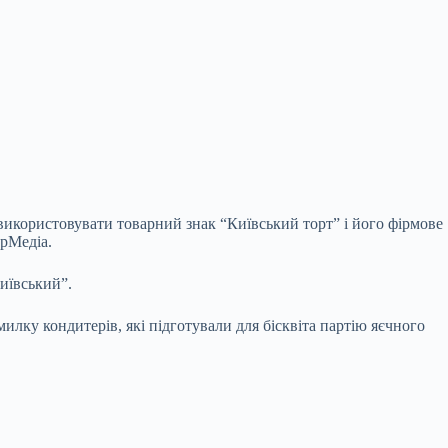
використовувати товарний знак “Київський торт” і його фірмове
рМедіа.
иївський”.
лку кондитерів, які підготували для бісквіта партію яєчного