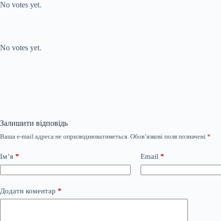
No votes yet.
Submit Rating
Rate this item:
No votes yet.
Залишити відповідь
Ваша e-mail адреса не оприлюднюватиметься.
Обов’язкові поля позначені
*
Ім’я
*
Email
*
Додати коментар
*