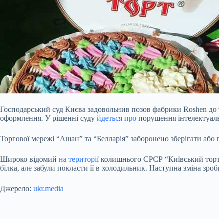
Господарський суд Києва задовольнив позов фабрики Roshen до т
оформлення. У рішенні суду
йдеться про
порушення інтелектуаль
Торгової мережі “Ашан” та “Белларія” заборонено зберігати або 
Широко відомий
на території
колишнього СРСР “Київський торт” 
білка, але забули покласти її в холодильник. Наступна зміна зроб
Джерело:
ukr.media
Submit Rating
Rate this item: