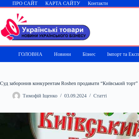
Перейти
ПРО САЙТ
КАРТА САЙТУ
Контакти
до
вмісту
ГОЛОВНА
Новини
Бізнес
Імпорт та Екс
Суд заборонив конкурентам Roshen продавати “Київський торт”
Тимофій Іщенко
03.09.2024
Статті