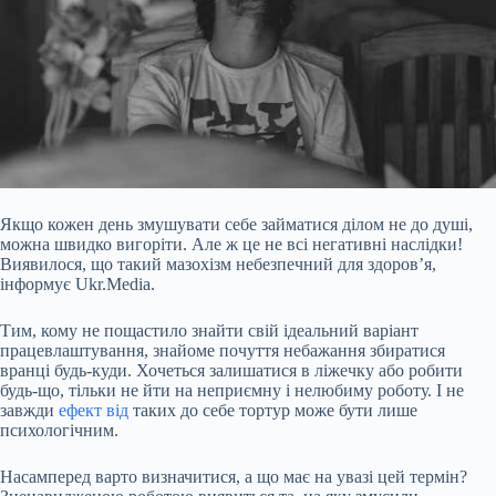
Якщо кожен день змушувати себе займатися ділом не до душі,
можна швидко вигоріти. Але ж це не всі негативні наслідки!
Виявилося, що такий мазохізм небезпечний для здоров’я,
інформує Ukr.Media.
Тим, кому не пощастило знайти свій ідеальний варіант
працевлаштування, знайоме почуття небажання збиратися
вранці будь-куди. Хочеться залишатися в ліжечку або робити
будь-що, тільки не йти на неприємну і нелюбиму роботу. І не
завжди
ефект від
таких до себе тортур може бути лише
психологічним.
Насамперед варто визначитися, а що має на увазі цей термін?