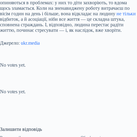
опиняються в проблемах: у них то діти захворіють, то вдома
щось зламається. Коли на зненавиджену роботу витрачаєш по
вісім годин на день і більше, вона відкладає на людину
не тільки
відбиток, а й асоціації, ніби все життя — це складна штука,
сповнена страждань. І, відповідно, людина перестає радіти
життю, починає стресувати — і, як наслідок, вже хворіти.
Джерело:
ukr.media
Submit Rating
Rate this item:
No votes yet.
Submit Rating
Rate this item:
No votes yet.
Залишити відповідь