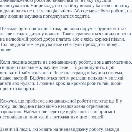
Зненавидженою роботою виявиться та, на яку змусили
влаштуватися. Наприклад, на настійну вимогу батьків спочатку
відучившись не на ту спеціальність. Або це може бути робота, на
яку людина змушена погоджуватися ходити.
Це може бути пов’язане з тим, що вона поруч із будинком і так
легше в садок дитину водити. Також трапляються випадки, коли
на нелюбимій роботі добре платять або є якісь корисні пільги.
Тоді людина теж змушуватиме себе туди приходити знову і
знову.
Коли людина ходить на зненавиджену роботу, вона автоматично,
свідомо і підсвідомо, змушує себе — щодня мучить, щоб
вставати і займатися нею. Через це страждає імунна система,
падає настрій. Відбуваються потім розлади психіки у вигляді
апатії або нудьги. І людина крок за кроком робить так, щоби
просто захворіти.
Кажучи, що проблема зненавидженої роботи полягає ще й у
тому, що людина підсвідомо незадоволена отриманою
зарплатою. Найчастіше через це відбуваються неприємні
несподіванки, пов’язані з витрачанням цих грошей.
Зазвичай люди, які ходять на зненавиджену роботу, завжди