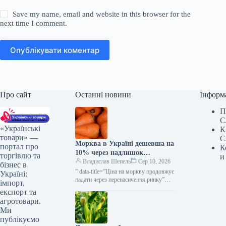
Save my name, email and website in this browser for the
next time I comment.
Опублікувати коментар
Про сайт
Останні новини
Інформ
П
С
«Українські
К
товари» —
С
Морква в Україні дешевша на
портал про
К
10% через надлишок
торгівлю та
и
постачання — КУРКУЛЬ
Владислав Шепель
Сер 10, 2026
бізнес в
” data-title=”Ціна на моркву продовжує
Україні:
падати через перенасичення ринку”
імпорт,
data-
експорт та
url=”https://kurkul.com/news/41876-
агротовари.
cherez-perenasichennya-rinku-
Ми
prodavjuye-znijuvatis-tsina-na-morkvu”>
публікуємо
Ціна на моркву продовжує падати