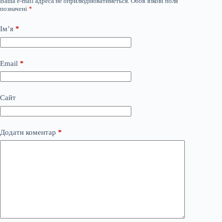
Ваша e-mail адреса не оприлюднюватиметься.
Обов’язкові поля
позначені
*
Ім’я
*
Email
*
Сайт
Додати коментар
*