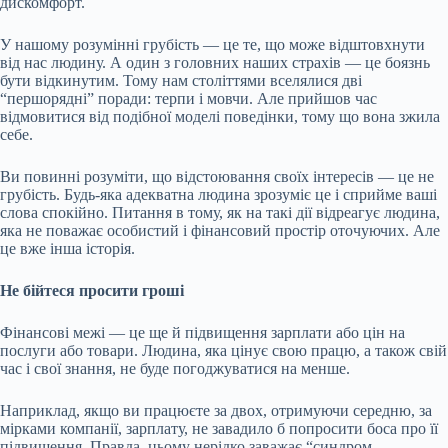
дискомфорт.
У нашому розумінні грубість — це те, що може відштовхнути
від нас людину. А один з головних наших страхів — це боязнь
бути відкинутим. Тому нам століттями вселялися дві
“першорядні” поради: терпи і мовчи. Але прийшов час
відмовитися від подібної моделі поведінки, тому що вона зжила
себе.
Ви повинні розуміти, що відстоювання своїх інтересів — це не
грубість. Будь-яка адекватна людина зрозуміє це і сприйме ваші
слова спокійно. Питання в тому, як на такі дії відреагує людина,
яка не поважає особистий і фінансовий простір оточуючих. Але
це вже інша історія.
Не бійтеся просити гроші
Фінансові межі — це ще й підвищення зарплати або цін на
послуги або товари. Людина, яка цінує свою працю, а також свій
час і свої знання, не буде погоджуватися на менше.
Наприклад, якщо ви працюєте за двох, отримуючи середню, за
мірками компанії, зарплату, не завадило б попросити боса про її
підвищення. Правда, цьому нерідко заважає “синдром