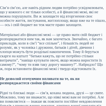
Сім’я сім’єю, але
навіть рідним людям потрібно усвідомлювати,
що у кожного є не тільки особисті, а й фінансові межі, які не
можна порушувати. Ви ж захищаєте від вторгнення своє
особисте життя, листування, житлоплощу, якщо вже на те пішло,
— ось і свій бюджет ви теж маєте право захищати.
Матеріальні або фінансові межі — це право мати свій бюджет і
розпоряджатися ним так, як вам захочеться. Звичайно, є багато
прикладів, коли в сім’ї “все спільне”, і більшість людей не
розуміє, як у чоловіка і дружини, батьків і дітей, дівчини і
хлопця можуть бути роздільні накопичення. Тому й беруться
скарги на кшталт “батьки кажуть, що не потрібно стільки
витрачати”, “навіщо купувати овочі, якщо можна виростити їх
самому?”, “чому ти взяв таку дорогу машину?”. Набридло? Що
ж, пора встановити фінансові межі і твердо відстоювати їх.
Не дозволяй оточуючим впливати на те, як ви
розпоряджаєтеся своїми фінансами
Рідні та близькі люди — сім’я, кохана людина, друзі — це святе.
Можливо, тому ви вважаєте, що ніякі межі вам не потрібні. Але
ви помиляєтеся — інакше як пояснити постійне невдоволення
батьків з приводу ваших покупок, критику вашої зарплати від