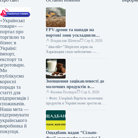
«Українські
товари» —
FPV-дрони та напади на
портал про
портові зони ускладнили
торгівлю та
діяльність сільгоспвиробників
Владислав Шепель
Сер 6, 2026
бізнес в
Харківської області —
” data-title=”Зберігати зерно на
Україні:
КУРКУЛЬ
Харківщині стало небезпечно —
імпорт,
фермер” data-
експорт та
url=”https://kurkul.com/news/41851-
агротовари.
zberigati-zerno-na-harkivschini-stalo-
Ми
nebezpechno–fermer”> Зберігати
публікуємо
врожай на Харківщині стало
Зменшення зацікавленості до
корисні
ризиковано — аграрій 5 серпня…
молочних продуктів в
поради та
Україні, восени ймовірне
Килина Поліщук
Сер 6, 2026
статті для
підвищення вартості на 5-
підприємців і
> Фото: Unsplash Вартість молочних
10% – АВМ
продуктів в Україні може зрости на 5-
споживачів.
10% до кінця літнього періоду та
Наша мета —
протягом осінньо-зимових місяців,…
підтримувати
українського
виробника й
покупця.
Ощадбанк надав “Сільпо-