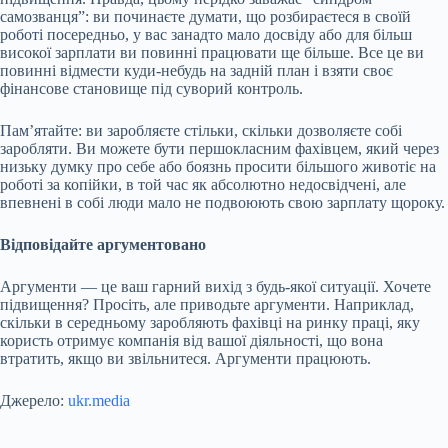
самозванця”: ви починаєте думати, що розбираєтеся в своїй
роботі посередньо, у вас занадто мало досвіду або для більш
високої зарплати ви повинні працювати ще більше. Все це ви
повинні відмести куди-небудь на задній план і взяти своє
фінансове становище під суворий контроль.
Пам’ятайте: ви заробляєте стільки, скільки дозволяєте собі
заробляти. Ви можете бути першокласним фахівцем, який через
низьку думку про себе або боязнь просити більшого животіє на
роботі за копійки, в той час як абсолютно недосвідчені, але
впевнені в собі люди мало не подвоюють свою зарплату щороку.
Відповідайте аргументовано
Аргументи — це ваш гарний вихід з будь-якої ситуації. Хочете
підвищення? Просіть, але приводьте аргументи. Наприклад,
скільки в середньому заробляють фахівці на ринку праці, яку
користь отримує компанія від вашої діяльності, що вона
втратить, якщо ви звільнитеся. Аргументи працюють.
Джерело:
ukr.media
Submit Rating
Rate this item: