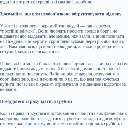
куди ви витратили гроші, які сам же і заробили.
Зрозумійте, що вам необов’язково обґрунтовувати відмову
У житті в кожного є окремий тип людей — так скажемо,
“постійні займачі”. Вони люблять просити гроші в борг і не
віддавати або віддавати, але менше, ніж взяли, а іноді позичати
на тиждень, а повертати скриплячи зубами через рік або навіть
два. Вам здається, що вони нешкідливі, але якщо розібратися в
ситуації, можна це оскаржити.
Гроші, які ви могли б вкласти в щось прямо зараз, ви раз за разом
віддаєте іншим людям, та ще й без чіткої домовленості, коли і
скільки вони повернуть. Якби ви рідше давали оточуючим в
борг, ймовірно, вже накопичили б на те, що вам так хочеться
купити, погасили б кредит, отримували б підвищені відсотки за
вкладом.
Позбудьтеся страху здатися грубим
Коли справа стосується відстоювання особистих або фінансових
кордонів, люди бояться здатися грубими і заподіяти дискомфорт
оточуючим.
При цьому
вони самі спокійно терплять грубість і