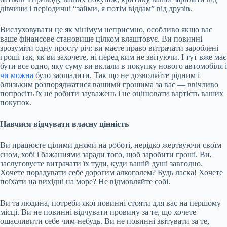
дівчини і періодичні “займи, я потім віддам” від друзів.
Вислуховувати це як мінімум неприємно, особливо якщо вас
ваше фінансове становище цілком влаштовує. Ви повинні
зрозуміти одну просту річ: ви маєте право витрачати зароблені
гроші так, як ви захочете, ні перед ким не звітуючи. І тут вже має
бути все одно, яку суму ви вклали в покупку нового автомобіля і
чи можна
було заощадити. Так що не дозволяйте рідним і
близьким розпоряджатися вашими грошима за вас — ввічливо
попросіть їх не робити зауважень і не оцінювати вартість ваших
покупок.
Навчися відчувати власну цінність
Ви працюєте цілими днями на роботі, нерідко жертвуючи своїм
сном, хобі і бажаннями заради того, щоб заробити гроші. Ви,
заслуговуєте витрачати їх туди, куди вашій душі завгодно.
Хочете порадувати себе дорогим алкоголем? Будь ласка! Хочете
поїхати на вихідні на море? Не відмовляйте собі.
Ви та людина, потреби якої повинні стояти для вас на першому
місці. Ви не повинні відчувати провину за те, що хочете
ощасливити себе чим-небудь. Ви не повинні звітувати за те,