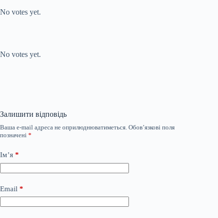
No votes yet.
Submit Rating
Rate this item:
No votes yet.
Залишити відповідь
Ваша e-mail адреса не оприлюднюватиметься.
Обов’язкові поля
позначені
*
Ім’я
*
Email
*