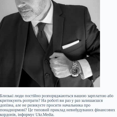
Близькі люди постійно розпоряджаються вашою зарплатою або
критикують розтрати? На роботі ви раз у раз залишаєшся
допізна, але не ризикуєте просити начальника про
понаднормові? Це типовий приклад невибудуваних фінансових
кордонів, інформує Ukr.Media.