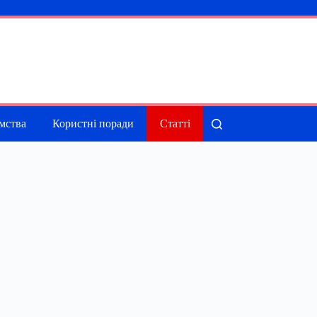
мства
Користні поради
Статті