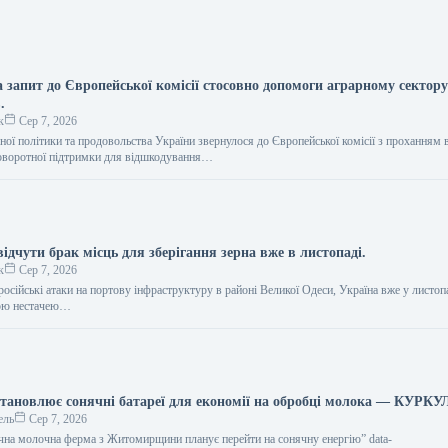
 запит до Європейської комісії стосовно допомоги аграрному сектору
.
к
Сер 7, 2026
ної політики та продовольства України звернулося до Європейської комісії з проханням 
оворотної підтримки для відшкодування…
ідчути брак місць для зберігання зерна вже в листопаді.
к
Сер 7, 2026
російські атаки на портову інфраструктуру в районі Великої Одеси, Україна вже у листо
рою нестачею…
становлює сонячні батареї для економії на обробці молока — КУРКУ
ель
Сер 7, 2026
нічна молочна ферма з Житомирщини планує перейти на сонячну енергію” data-