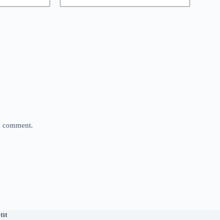
 I comment.
ни