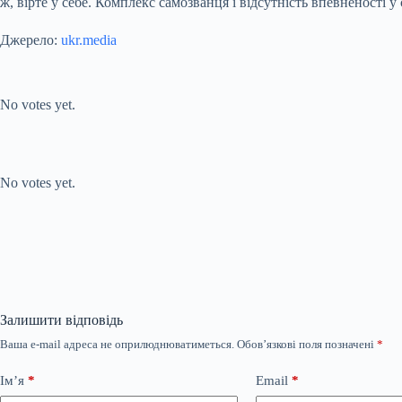
ж, вірте у себе. Комплекс самозванця і відсутність впевненості 
Джерело:
ukr.media
Submit Rating
Rate this item:
No votes yet.
Submit Rating
Rate this item:
No votes yet.
Залишити відповідь
Ваша e-mail адреса не оприлюднюватиметься.
Обов’язкові поля позначені
*
Ім’я
*
Email
*