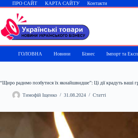
Перейти
ПРО САЙТ
КАРТА САЙТУ
Контакти
до
вмісту
ГОЛОВНА
Новини
Бізнес
Імпорт та Екс
“Щиро радимо позбутися їх якнайшвидше”: Ці дії крадуть ваші гр
Тимофій Іщенко
31.08.2024
Статті