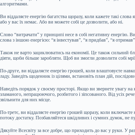
алгоритмами.
Ви віддаляєте енергію багатства щоразу, коли кажете такі слова я
або у вас їх немає. Або ви можете собі це дозволити, або ні.
Слово “витрачати” у принципі несе в собі негативну енергію. В
слова з іншою енергією: “я інвестував”, “я придбав”, “я отримав” 
Також не варто зациклюватись на економії. Це також сильний бло
діяти, щоби більше заробляти. Щоб ви змогли дозволити собі мрі
По-друге, ви віддаляєте енергію грошей, коли влаштовуєте навкол
ладу. Заведіть щоденник із цілями, встановіть план дій, послідо
Наведіть порядок у своєму просторі. Якщо ви звернете увагу на
зламаного, непрацюючого, розбитого і зіпсованого. Від усіх реч
звільнити для них місце.
По-третє, ви віддаляєте енергію грошей щоразу, коли включаєте
потоку достатку. Позбавляйтеся шкідливих і сумних думок, не п
Дякуйте Всесвіту за все добре, що приходить до вас у руки. У раз