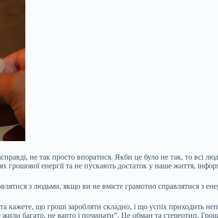
правді, не так просто впоратися. Якби це було не так, то всі люд
грошової енергії та не пускають достаток у наше життя, інфор
овлятися з людьми, якщо ви не вмієте грамотно справлятися з ен
 та кажете, що гроші заробляти складно, і що успіх приходить н
 жили багато, не варто і починати”. Це обман та стереотип. Гро