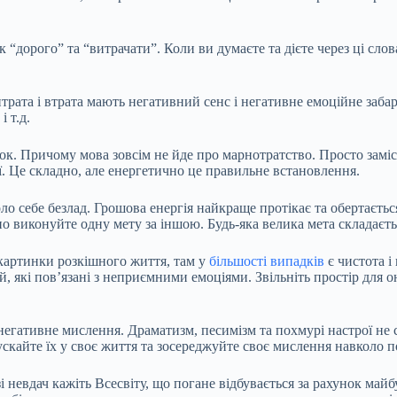
к “дорого” та “витрачати”. Коли ви думаєте та дієте через ці слов
итрата і втрата мають негативний сенс і негативне емоційне заб
і т.д.
к. Причому мова зовсім не йде про марнотратство. Просто заміст
ї. Це складно, але енергетично це правильне встановлення.
о себе безлад. Грошова енергія найкраще протікає та обертається 
вно виконуйте одну мету за іншою. Будь-яка велика мета складаєть
 картинки розкішного життя, там у
більшості випадків
є чистота і
ей, які пов’язані з неприємними емоціями. Звільніть простір для
 негативне мислення. Драматизм, песимізм та похмурі настрої н
ускайте їх у своє життя та зосереджуйте своє мислення навколо 
і невдач кажіть Всесвіту, що погане відбувається за рахунок майбу