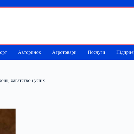
порт
Авторинок
Агротовари
Послуги
Підприє
оші, багатство і успіх