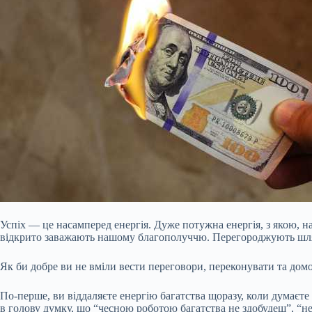
Успіх — це насамперед енергія. Дуже потужна енергія, з якою, нас
відкрито заважають нашому благополуччю. Перегороджують шлях 
Як би добре ви не вміли вести переговори, переконувати та дом
По-перше, ви віддаляєте енергію багатства щоразу, коли думаєте
в голову думку, що “чесною роботою багатства не здобудеш”, “не