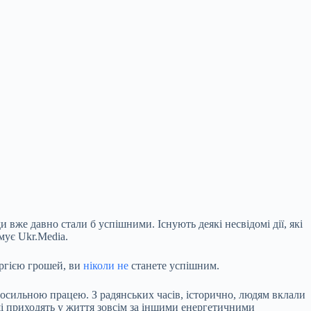
и вже давно стали б успішними. Існують деякі несвідомі дії, які
мує Ukr.Media.
ергією грошей, ви
ніколи не
станете успішним.
епосильною працею. З радянських часів, історично, людям вклали
ші приходять у життя зовсім за іншими енергетичними