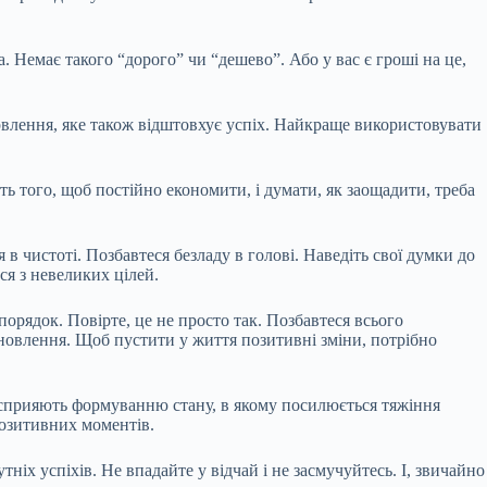
а. Немає такого “дорого” чи “дешево”. Або у вас є гроші на це,
арвлення, яке також відштовхує успіх. Найкраще використовувати
ь того, щоб постійно економити, і думати, як заощадити, треба
в чистоті. Позбавтеся безладу в голові. Наведіть свої думки до
ся з невеликих цілей.
 порядок. Повірте, це не просто так. Позбавтеся всього
 оновлення. Щоб пустити у життя позитивні зміни, потрібно
е сприяють формуванню стану, в якому посилюється тяжіння
позитивних моментів.
тніх успіхів. Не впадайте у відчай і не засмучуйтесь. І, звичайно