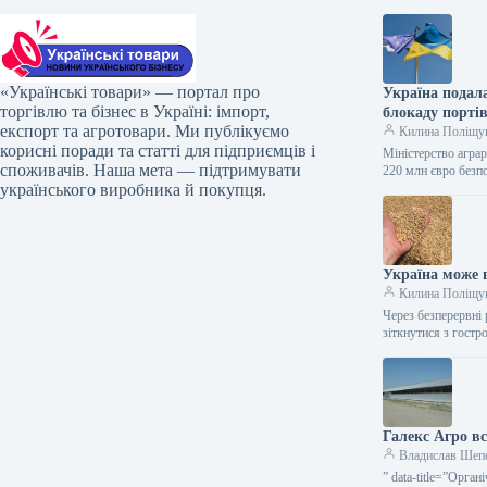
«Українські товари» — портал про
Україна подала
торгівлю та бізнес в Україні: імпорт,
блокаду портів
експорт та агротовари. Ми публікуємо
Килина Поліщу
корисні поради та статті для підприємців і
Міністерство аграр
споживачів. Наша мета — підтримувати
220 млн євро безп
українського виробника й покупця.
Україна може в
Килина Поліщу
Через безперервні 
зіткнутися з гост
Галекс Агро в
Владислав Шеп
” data-title=”Орга