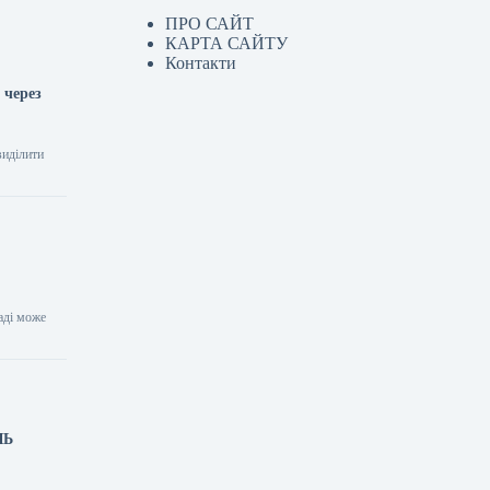
ПРО САЙТ
КАРТА САЙТУ
Контакти
 через
виділити
паді може
ЛЬ