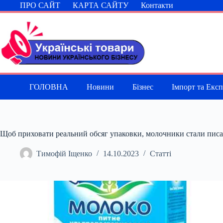
Перейти
ПРО САЙТ
КАРТА САЙТУ
Контакти
до
вмісту
ГОЛОВНА
Новини
Бізнес
Імпорт та Екс
Щоб приховати реальний обсяг упаковки, молочники стали писат
Тимофій Іщенко
14.10.2023
Статті