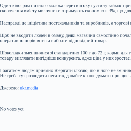
Один кілограм питного молока через високу густину займає при
скорочення вмісту молочники отримують економію в 3%, що для
Насправді це ініціатива постачальників та виробників, а торгов
Щоб не вводити людей в оману, деякі магазини самостійно почал
оперативно порівняти та вибрати відповідний товар.
Шоколадки зменшилися зі стандартних 100 г до 72 г, корми для тв
товару виглядати вигідніше конкурента, адже ціна у них зростає
І багатьом людям приємно зберігати ілюзію, що нічого не змінило
Не треба тут розводити негатив, давайте краще думати про щось
Джерело:
ukr.media
Submit Rating
Rate this item:
No votes yet.
Submit Rating
Rate this item: