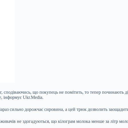
 сподіваючись, що покупець не помітить, то тепер починають ді
е, інформує Ukr.Media.
араз сильно дорожчає сировина, а цей трюк дозволить заощадити
живачів не здогадуються, що кілограм молока менше за літр моло