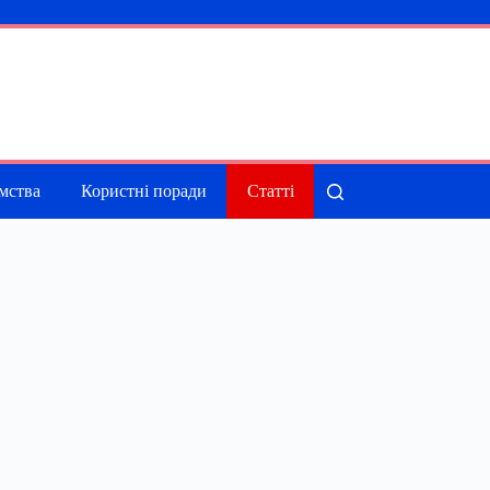
мства
Користні поради
Статті