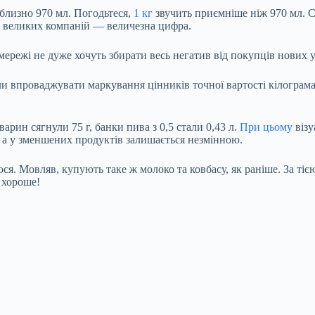
близно 970 мл. Погодьтеся,
1 кг
звучить приємніше ніж 970 мл. С
 великих компаній — величезна цифра.
і мережі не дуже хочуть збирати весь негатив від покупців нови
и впроваджувати маркування цінників точної вартості кілограма
арин сягнули 75 г, банки пива з 0,5 стали 0,43 л.
При цьому
візу
, а у зменшених продуктів залишається незмінною.
ся. Мовляв, купують таке ж молоко та ковбасу, як раніше. За тіє
 хороше!