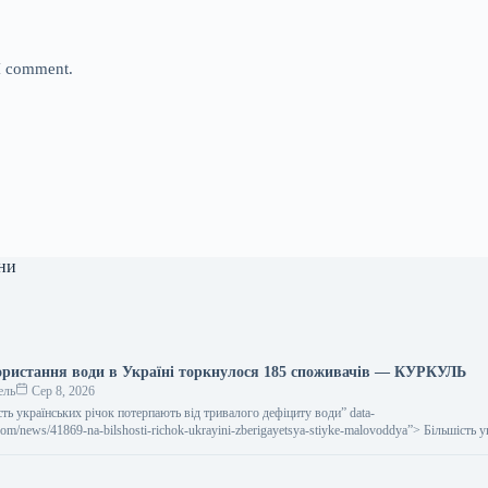
 I comment.
ни
ристання води в Україні торкнулося 185 споживачів — КУРКУЛЬ
ель
Сер 8, 2026
шість українських річок потерпають від тривалого дефіциту води” data-
.com/news/41869-na-bilshosti-richok-ukrayini-zberigayetsya-stiyke-malovoddya”> Більшість 
від тривалого дефіциту води 7 серпня…