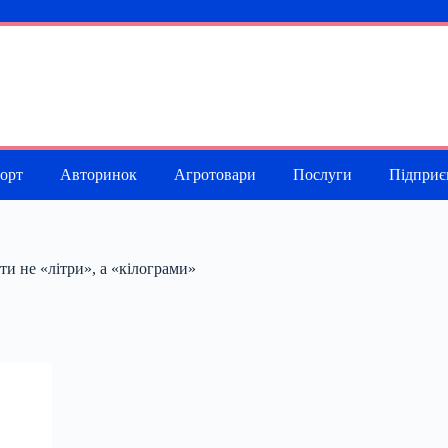
порт
Авторинок
Агротовари
Послуги
Підприє
и не «літри», а «кілограми»