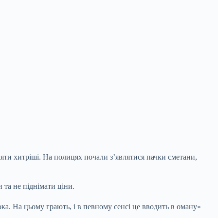
яти хитріші. На полицях почали з’являтися пачки сметани,
 та не піднімати ціни.
ка. На цьому грають, і в певному сенсі це вводить в оману»