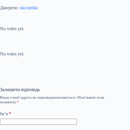
Джерело:
ukr.media
Submit Rating
Rate this item:
No votes yet.
Submit Rating
Rate this item:
No votes yet.
Залишити відповідь
Ваша e-mail адреса не оприлюднюватиметься.
Обов’язкові поля
позначені
*
Ім’я
*