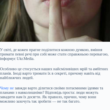
У світі, де кожен прагне поділитися кожною думкою, вміння
тримати певні речі при собі може стати справжньою перевагою,
інформує Ukr.Media.
Особливо це стосується наших найсміливіших мрій та амбітних
планів. Іноді варто тримати їх в секреті, причому навіть від
найближчих людей.
Чому не
завжди варто ділитися своїми потаємними ідеями та
планами з навколишніми? Відповідь проста: люди можуть
завадити нам їх досягти. Як правило, причин, чому вони
можливо захочуть так зробити — не так багато.