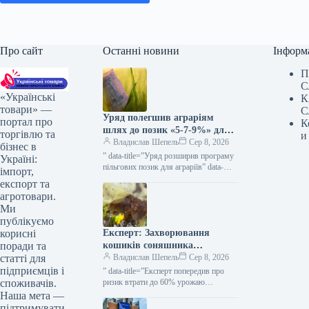
Про сайт
Останні новини
Інформ
П
С
«Українські
К
товари» —
С
Уряд полегшив аграріям
портал про
К
шлях до позик «5-7-9%» для
торгівлю та
и
весняних посівних робіт та
Владислав Шепель
Сер 8, 2026
бізнес в
виробничих завдань —
” data-title=”Уряд розширив програму
Україні:
КУРКУЛЬ
пільгових позик для аграріїв” data-
імпорт,
url=”https://kurkul.com/news/41873-
експорт та
uryad-rozshiriv-programu-dostupnih-
агротовари.
kreditiv-dlya-fermeriv”> Уряд
Ми
розширив програму пільгових позик
публікуємо
для аграріїв 8 серпня 2026 53…
Експерт: Захворювання
корисні
кошиків соняшника
поради та
загрожують втратою до 60%
Владислав Шепель
Сер 8, 2026
статті для
врожаю — KURKUL
підприємців і
” data-title=”Експерт попередив про
ризик втрати до 60% урожаю
споживачів.
соняшнику через гнилі” data-
Наша мета —
url=”https://kurkul.com/news/41847-
підтримувати