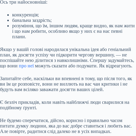
Ось три
найосновніші:
конкуренція;
банальна заздрість;
розуміння, що їм, іншим людям, краще видно, як нам жити
і що нам робити, особливо якщо у них є на нас певні
плани.
Якщо у вашій голові народилася унікальна ідея або геніальний
план, як досягти успіху чи підкорити чергову вершину, — не
поспішайте нею ділитися з навколишніми. Спершу задумайтесь,
що вони
про неї
можуть сказати або подумати. Як відреагують.
Запитайте себе, наскільки ви впевнені в тому, що після того, як
ви їм це розповісте, вони не виллють на вас чан критики і не
будуть вам всіляко заважати досягти ваших цілей.
Є безліч прикладів, коли навіть найближчі люди сварилися на
подібному ґрунті.
Не будемо сперечатися, дійсно, корисно і правильно часом
питати думку людини, яка до вас добре ставиться і любить вас.
Але повірте, радитися слід далеко не в усіх випадках.