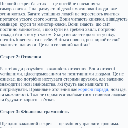
Перший секрет багатих —
це постійне навчання та
саморозвиток. І на цьому етапі деякі вмотивовані люди вже
зупиняються. Багато успішних людей не перестають вчитися
протягом усього свого життя. Вони читають книжки, відвідують
семінари, курси та майстер-класи. Вони знають, що світ
постійно змінюється, і щоб бути на гребені хвилі, потрібно
завжди йти в ногу з часом. Якщо ви хочете досягти успіху,
почніть інвестувати в себе. Вчіться нового, розширюйте свої
знання та навички. Це ваш головний капітал!
Секрет 2: Оточення
Багаті люди розуміють важливість оточення. Вони оточені
успішними, цілеспрямованими та позитивними людьми. Це не
означає, що потрібно нехтувати старими друзями, але важливо
знаходити і нові знайомства, які будуть вас надихати та
підтримувати. Правильне оточення дає
корисні поради
, нові ідеї
та можливості. Тож не соромтеся знайомитися з новими людьми
та будувати корисні зв’язки.
Секрет 3: Фінансова грамотність
Ще один важливий секрет — це вміння управляти грошима.