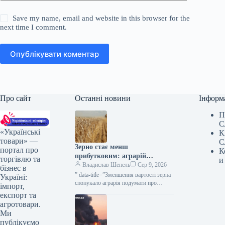
Save my name, email and website in this browser for the
next time I comment.
Опублікувати коментар
Про сайт
Останні новини
Інформ
П
С
«Українські
К
товари» —
С
Зерно стає менш
портал про
К
прибутковим: аграрій
торгівлю та
и
подумує про жито як
Владислав Шепель
Сер 9, 2026
бізнес в
альтернативу — KURKUL
” data-title=”Зменшення вартості зерна
Україні:
спонукало аграрія подумати про
імпорт,
перехід з пшениці на жито” data-
експорт та
url=”https://kurkul.com/news/41856-
агротовари.
cherez-padinnya-tsin-na-zerno-fermer-
Ми
zadumavsya-pro-zaminu-pshenitsi-
публікуємо
jitom”> Через зниження вартості зерна