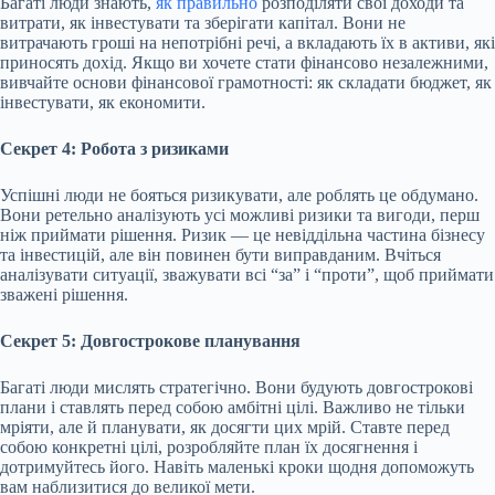
Багаті люди знають,
як правильно
розподіляти свої доходи та
витрати, як інвестувати та зберігати капітал. Вони не
витрачають гроші на непотрібні речі, а вкладають їх в активи, які
приносять дохід. Якщо ви хочете стати фінансово незалежними,
вивчайте основи фінансової грамотності: як складати бюджет, як
інвестувати, як економити.
Секрет 4: Робота з ризиками
Успішні люди не бояться ризикувати, але роблять це обдумано.
Вони ретельно аналізують усі можливі ризики та вигоди, перш
ніж приймати рішення. Ризик — це невіддільна частина бізнесу
та інвестицій, але він повинен бути виправданим. Вчіться
аналізувати ситуації, зважувати всі “за” і “проти”, щоб приймати
зважені рішення.
Секрет 5: Довгострокове планування
Багаті люди мислять стратегічно. Вони будують довгострокові
плани і ставлять перед собою амбітні цілі. Важливо не тільки
мріяти, але й планувати, як досягти цих мрій. Ставте перед
собою конкретні цілі, розробляйте план їх досягнення і
дотримуйтесь його. Навіть маленькі кроки щодня допоможуть
вам наблизитися до великої мети.