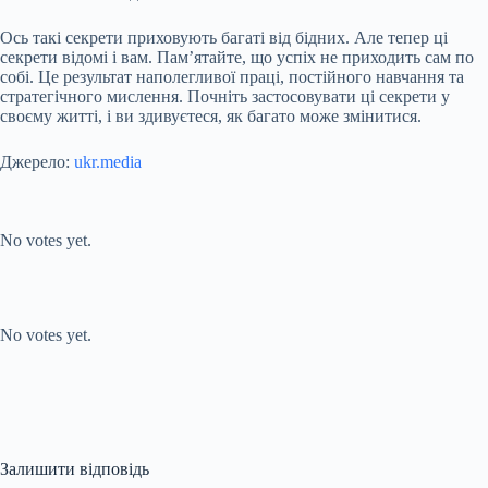
Ось такі секрети приховують багаті від бідних. Але тепер ці
секрети відомі і вам. Пам’ятайте, що успіх не приходить сам по
собі. Це результат наполегливої праці, постійного навчання та
стратегічного мислення. Почніть застосовувати ці секрети у
своєму житті, і ви здивуєтеся, як багато може змінитися.
Джерело:
ukr.media
Submit Rating
Rate this item:
No votes yet.
Submit Rating
Rate this item:
No votes yet.
Залишити відповідь