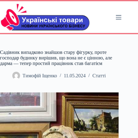
Перейти
до
вмісту
Садівник випадково знайшов стару фігурку, проте
господар будинку вирішив, що вона не є цінною, але
дарма — тепер простий працівник став багатієм
Тимофій Іщенко
11.05.2024
Статті