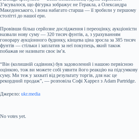
З’ясувалося, що фігурка зображує не Геракла, а Олександра
Македонського, і вона набагато старша — її зробили у першому
столітті до нашої ери.
Провівши більш серйозне дослідження і переоцінку, аукціоністи
назвали нову суму — 320 тисяч фунтів, а, з урахуванням
гонорару аукціонного будинку, кінцева ціна зросла за 385 тисяч
фунтів — стільки і заплатив за неї покупець, який також
побажав не називати своє ім’я.
“Він (колишній садівник) був задоволений і нашою первісною
оцінкою, тож ви можете собі уявити його реакцію на підсумкову
суму. Ми теж у захваті від результату торгів, для нас це
рекордний продаж”, — розповіла Софі Харрел з Adam Partridge.
Джерело:
ukr.media
Submit Rating
Rate this item:
No votes yet.
Submit Rating
Rate this item: