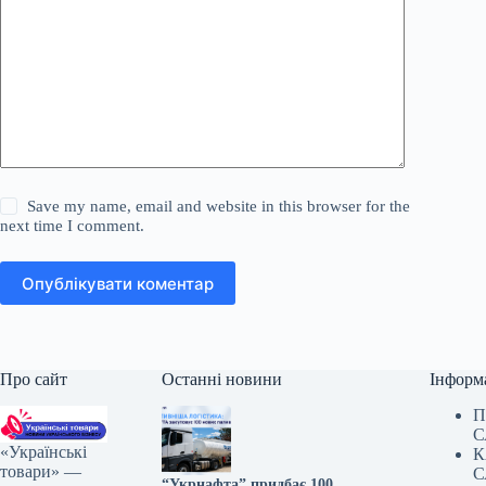
Save my name, email and website in this browser for the
next time I comment.
Опублікувати коментар
Про сайт
Останні новини
Інформ
П
С
«Українські
К
товари» —
С
“Укрнафта” придбає 100