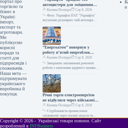
портал про
К
автоцистерн для зміцнення
торгівлю та
и
безпеки доставки палива
Килина Поліщук
Сер 8, 2026
бізнес в
“> Фото: Укрнафта ПАТ "Укрнафта"
Україні:
неухильно розширює свій автопарк
імпорт,
цистерн для підвищення стабільності
експорт та
забезпечення пальним по всій території
агротовари.
держави, проінформувала…
Ми
публікуємо
“Енергоатом” повернув у
корисні
роботу п’ятий енергоблок
поради та
після планового технічного
Килина Поліщук
Сер 8, 2026
статті для
обслуговування.
підприємців і
“> Завершено заплановані ремонтні
роботи з оновлення ядерного палива
споживачів.
на п’яти енергетичних блоках атомних
Наша мета —
електростанцій, а також технічне
підтримувати
обслуговування двох…
українського
виробника й
покупця.
Річні торги електроенергією
не відбулися через військові
ризики для покупців та
Килина Поліщук
Сер 8, 2026
надмірну вартість, зазначає
“> Стурбованість промислових
народний депутат.
споживачів через воєнні загрози та
надмірно висока вартість стали одними
Copyright © 2026 - Українські товари новини. Сайт
з чинників невдачі аукціону з продажу
розроблений в
INFBusiness