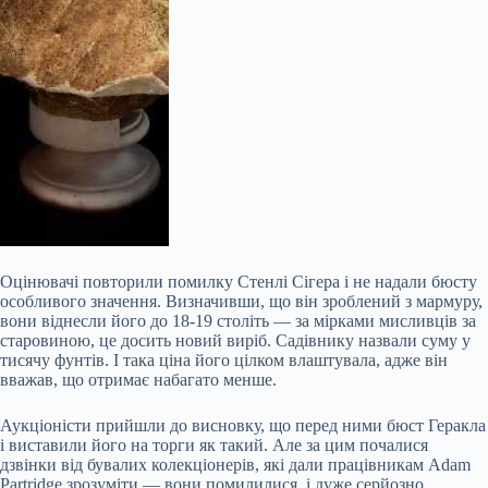
Оцінювачі повторили помилку Стенлі Сігера і не надали бюсту
особливого значення. Визначивши, що він зроблений з мармуру,
вони віднесли його до 18-19 століть — за мірками мисливців за
старовиною, це досить новий виріб. Садівнику назвали суму у
тисячу фунтів. І така ціна його цілком влаштувала, адже він
вважав, що отримає набагато менше.
Аукціоністи прийшли до висновку, що перед ними бюст Геракла
і виставили його на торги як такий. Але за цим почалися
дзвінки від бувалих колекціонерів, які дали працівникам Adam
Partridge зрозуміти — вони помилилися, і дуже серйозно.