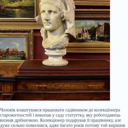
Чоловік влаштувався працювати садівником до колекціонера
старожитностей і викопав у саду статуетку, яку роботодавець
визнав дрібничкою. Колекціонер подарував її працівнику, але
дуже сильно помилився, адже багато років потому той вирішив