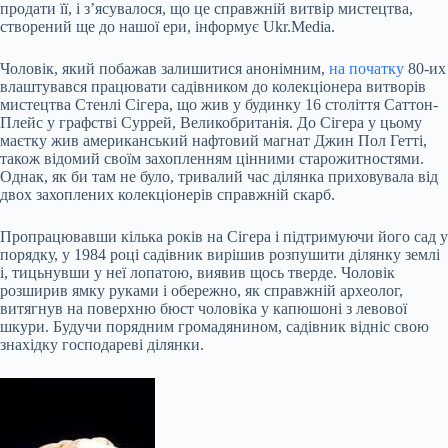
продати її, і з’ясувалося, що це справжній витвір мистецтва,
створений ще до нашої ери, інформує Ukr.Media.
Чоловік, який побажав залишитися анонімним,
на початку
80-их
влаштувався працювати садівником до колекціонера витворів
мистецтва Стенлі Сігера, що жив
у будинку 16 століття Саттон-
Плейс у графстві Суррей, Великобританія. До Сігера у цьому
маєтку жив американський нафтовий магнат Джин Пол Гетті,
також відомий своїм захопленням цінними старожитностями.
Однак, як би там не було, тривалий час ділянка приховувала від
двох захоплених колекціонерів справжній скарб.
Пропрацювавши кілька років на Сігера і підтримуючи його сад у
порядку, у 1984 році садівник вирішив розпушити ділянку землі
і, тицьнувши у неї лопатою, виявив щось тверде. Чоловік
розширив ямку руками і обережно, як справжній археолог,
витягнув на поверхню бюст чоловіка у капюшоні з левової
шкури. Будучи порядним громадянином, садівник відніс свою
знахідку господареві ділянки.