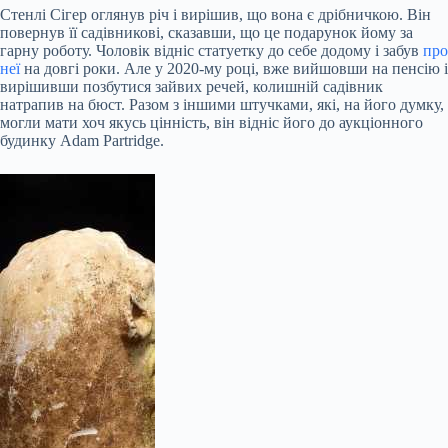
Стенлі Сігер оглянув річ і вирішив, що вона є дрібничкою. Він
повернув її садівникові, сказавши, що це подарунок йому за
гарну роботу. Чоловік відніс статуетку до себе додому і забув
про
неї
на довгі роки. Але у 2020-му році, вже вийшовши на пенсію і
вирішивши позбутися зайвих речей, колишній садівник
натрапив на бюст. Разом з іншими штучками, які, на його думку,
могли мати хоч якусь цінність, він відніс його до аукціонного
будинку Adam Partridge.