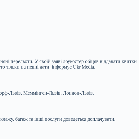
яні перельоти. У своїй заяві лоукостер обіцяв віддавати квитки
о тільки на певні дати, інформує Ukr.Media.
орф-Львів, Меммінген-Львів, Лондон-Львів.
клажу, багаж та інші послуги доведеться доплачувати.