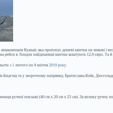
акомпанія Ryanair, яка пропонує дешеві квитки на зимові і весн
на рейси в Лондон найдешевші квитки коштують 12,9 євро. Та й т
ельоти
з 1
лютого по 9 квітня
2019 року
.
в-Бидгощ та у зворотному напрямку, Братислава-Київ, Дюссельд
ниця ручної поклажі (40 см х 20 см х 25 см). За велику ручну по