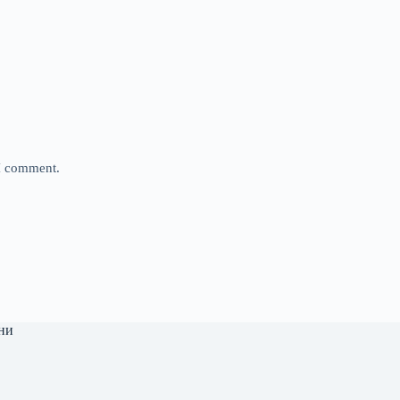
 I comment.
ни