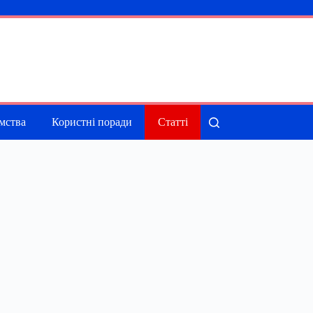
мства
Користні поради
Статті