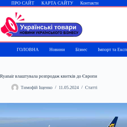
Перейти
ПРО САЙТ
КАРТА САЙТУ
Контакти
до
вмісту
ГОЛОВНА
Новини
Бізнес
Імпорт та Екс
Ryanair влаштувала розпродаж квитків до Європи
Тимофій Іщенко
11.05.2024
Статті