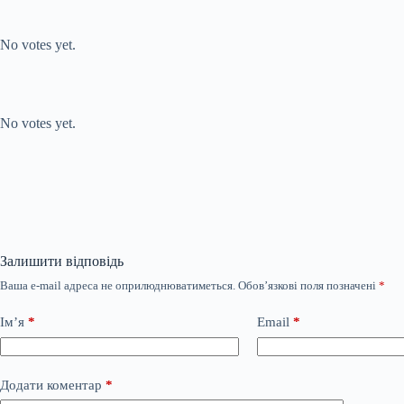
Submit Rating
Rate this item:
No votes yet.
Submit Rating
Rate this item:
No votes yet.
Залишити відповідь
Ваша e-mail адреса не оприлюднюватиметься.
Обов’язкові поля позначені
*
Ім’я
*
Email
*
Додати коментар
*