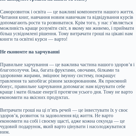
Саморозвиток і освіта — це важливі компоненти нашого життя.
Читання книг, навчання новим навичкам та відвідування курсів
допомагають рости та розвиватися. Крім того, у нас з’являється
можливість краще розуміти світ, в якому ми живемо, і приймати
більш усвідомлені рішення. Тому витрачати гроші на цікаві нам
книги та освітні курси — варто!
Не економте на харчуванні
Правильне харчування — це важлива частина нашого здоров’я і
благополуччя. Їжа, багата фруктами, овочами, білками та
здоровими жирами, зміцнює імунну систему, покращує
травлення та запобігає різним захворюванням. Як приємний
бонус, правильне харчування допомагає нам відчувати себе
краще і мати більше енергії протягом усього дня. Тому не варто
економити на якісних продуктах.
Витрачати гроші на ці п’ять речей — це інвестувати їх у своє
здоров’я, розвиток та задоволення від життя. Не варто
економити на собі і своєму щасті, адже кожна секунда — це
чудовий подарунок, який варто цінувати і насолоджуватися
ним.