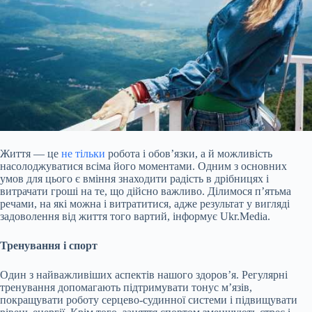
Життя — це
не тільки
робота і обов’язки, а й можливість
насолоджуватися всіма його моментами. Одним з основних
умов для цього є вміння знаходити радість в дрібницях і
витрачати гроші на те, що дійсно важливо. Ділимося п’ятьма
речами, на які можна і витратитися, адже
результат у вигляді
задоволення від життя того вартий, інформує Ukr.Media.
Тренування і спорт
Один з найважливіших аспектів нашого здоров’я. Регулярні
тренування допомагають підтримувати тонус м’язів,
покращувати роботу серцево-судинної системи і підвищувати