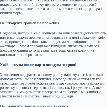
рівень енергії. Крім того, заняття спортом зменшують стрес і
покращують настрій. Тому не варто економити на здоров’ї —
замість цього краще оплатити абонемент в спортзал, тренера і
купити форму.
Не шкодуйте грошей на враження
Подорожі, походи в кіно, концерти та інші розваги допомагають
нам насолоджуватися життям і отримувати нові враження. Крім
того, проведений з близькими і друзями час зміцнює відносини
— створені разом спогади вже нікуди не зникнуть. Тому без
докорів сумління купуйте квитки в інші міста і країни, на
виставки та інші розваги.
Хобі — те, на
що не
варто шкодувати гроші
Захоплення відіграють важливу роль у нашому житті, оскільки
допомагають нам розслабитися, насолодитися життям і зняти
стрес. Крім того, хобі можуть стати прекрасною мотивацією для
розвитку в різних сферах, як фізичних, так і розумових. А ще
захоплення можуть стати прекрасним способом і можливістю
завести нові знайомства і знайти однодумців.
Не шкодуйте грошей на книги та освіту