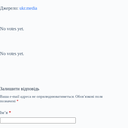
Джерело:
ukr.media
Submit Rating
Rate this item:
No votes yet.
Submit Rating
Rate this item:
No votes yet.
Залишити відповідь
Ваша e-mail адреса не оприлюднюватиметься.
Обов’язкові поля
позначені
*
Ім’я
*