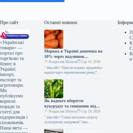
Про сайт
Останні новини
Інформ
П
С
«Українські
К
товари» —
С
Морква в Україні дешевша на
портал про
К
10% через надлишок
торгівлю та
и
постачання — КУРКУЛЬ
Владислав Шепель
Сер 10, 2026
бізнес в
” data-title=”Ціна на моркву продовжує
Україні:
падати через перенасичення ринку”
імпорт,
data-
експорт та
url=”https://kurkul.com/news/41876-
агротовари.
cherez-perenasichennya-rinku-
Ми
prodavjuye-znijuvatis-tsina-na-morkvu”>
публікуємо
Ціна на моркву продовжує падати
Як надовго вберегти
корисні
через перенасичення ринку 10
серпня…
кукурудзу та соняшник від
поради та
лускокрилих шкідників —
Владислав Шепель
Сер 10, 2026
статті для
КУРКУЛЬ
підприємців і
” data-title=”Спека посилила загрозу
лускокрилих шкідників” data-
споживачів.
url=”https://kurkul.com/news/41875-
Наша мета —
speka-posilila-zagrozu-luskokrilih-