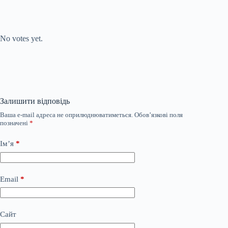
Submit Rating
Rate this item:
No votes yet.
Залишити відповідь
Ваша e-mail адреса не оприлюднюватиметься.
Обов’язкові поля
позначені
*
Ім’я
*
Email
*
Сайт