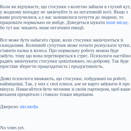
Коли ви відчуваєте, що стосунки з колегою зайшли в глухий кут,
у жодному випадку не закінчуйте їх на негативній ноті. Якщо з
вами розлучилися, а у вас залишилися почуття до людини, то
працювати нормально не вийде. Доведеться шукати
інше місце
,
бо тут вас чекають лише негативні емоції.
Все може бути набагато гірше, коли стосунки закінчуються зі
скандалами. Колишній супутник може почати розпускати чутки,
ставити палки в колеса. Про нормальну роботу можна буде
забути, тому що вона перетвориться в стрес. Психологи настійно
радять закінчувати стосунки цивілізовано, по-доброму. Так буде
простіше зберегти працездатність і продуктивність.
Деякі психологи вважають, що стосунки, побудовані на роботі,
найміцніші. Так, у них є свої плюси, але не варто забувати й про
мінуси. Намагайтеся бути чесними зі своїм партнером, щоб ваше
кохання процвітало і ставало тільки міцнішим.
Джерело:
ukr.media
Submit Rating
Rate this item:
No votes yet.