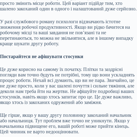
просто змінить місце роботи. Цей варіант підійде тим, хто
шалено закоханий один в одного і налаштований дуже серйозно.
У разі службового роману психологи відзначають істотне
зниження робочої продуктивності. Якщо ви рідко бачитеся на
робочому місці та ваші завдання не пов’язані та не
перетинаються, то можна не звільнятися, але в іншому випадку
краще шукати другу роботу.
Постарайтеся не афішувати стосунки
Це дуже корисно на самому їх початку. Плітки та заздрісні
погляди вам точно будуть не потрібні, тому що вони ускладнять
процес роботи. Нехай всі думають, що ви не пара. Звичайно, це
не дуже просто, коли у вас шалені почуття і сильне тяжіння, але
деколи нам треба йти на жертви. Не афішуйте подробиці ваших
стосунків, навіть якщо хтось запитає про це. Це дуже важливо,
якщо хтось із закоханих одружений або заміжня.
Ще гірше, якщо у вашу другу половинку закоханий начальник
або начальниця. Тут проблем вже точно не уникнути. Якщо у
начальника підвищене его, вашій роботі може прийти кінець.
Цей чинник не варто недооцінювати.