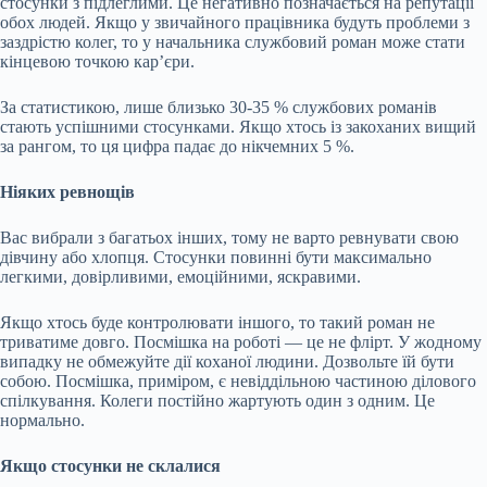
стосунки з підлеглими. Це негативно позначається на репутації
обох людей. Якщо у звичайного працівника будуть проблеми з
заздрістю колег, то у начальника службовий роман може стати
кінцевою точкою кар’єри.
За статистикою, лише близько 30-35 % службових романів
стають успішними стосунками. Якщо хтось із закоханих вищий
за рангом, то ця цифра падає до нікчемних 5 %.
Ніяких ревнощів
Вас вибрали з багатьох інших, тому не варто ревнувати свою
дівчину або хлопця. Стосунки повинні бути максимально
легкими, довірливими, емоційними, яскравими.
Якщо хтось буде контролювати іншого, то такий роман не
триватиме довго. Посмішка на роботі — це не флірт. У жодному
випадку не обмежуйте дії коханої людини. Дозвольте їй бути
собою. Посмішка, приміром, є невіддільною частиною ділового
спілкування. Колеги постійно жартують один з одним. Це
нормально.
Якщо стосунки не склалися