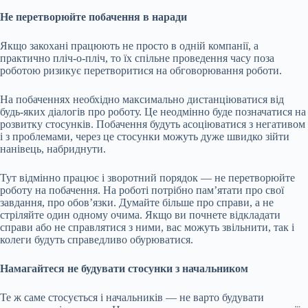
Не перетворюйте побачення в наради
Якщо закохані працюють не просто в одній компанії, а
практично пліч-о-пліч, то їх спільне проведення часу поза
роботою ризикує перетворитися на обговорювання роботи.
На побаченнях необхідно максимально дистанціюватися від
будь-яких діалогів про роботу. Це неодмінно буде позначатися на
розвитку стосунків. Побачення будуть асоціюватися з негативом
і з проблемами, через це стосунки можуть дуже швидко зійти
нанівець, набриднути.
Тут відмінно працює і зворотний порядок — не перетворюйте
роботу на побачення. На роботі потрібно пам’ятати про свої
завдання, про обов’язки. Думайте більше про справи, а не
стріляйте один одному очима. Якщо ви почнете відкладати
справи або не справлятися з ними, вас можуть звільнити, так і
колеги будуть справедливо обурюватися.
Намагайтеся не будувати стосунки з начальником
Те ж саме стосується і начальників — не варто будувати