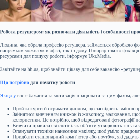
Робота ретушером: як розпочати діяльність і особливості про
Людина, яка обрала професію ретушера, займається обробкою фот
напрямком можна як в офісі,
так і з дому. Гонорар такого фахів
ресурсами для пошуку роботи, інформує Ukr.Media.
Завітайте на hh.ua, щоб знайти цікаву для себе вакансію «ретуше
Що потрібно
для початку роботи
Якщо у
вас є бажання та мотивація працювати за цим фахом, але 
Пройти курси й отримати диплом, що засвідчить вміння пра
Зайнятися вивченням книжок із живопису, малювання, щоб
колористики. Це потрібно, щоб відредаговані фотографії 
Вивчити правила світлотіні: як об’єкти утворюють тінь та
Опанувати техніки нанесення макіяжу, щоб уміло працюва
Придбати стаціонарний комп’ютер або ноутбук, які дадуть