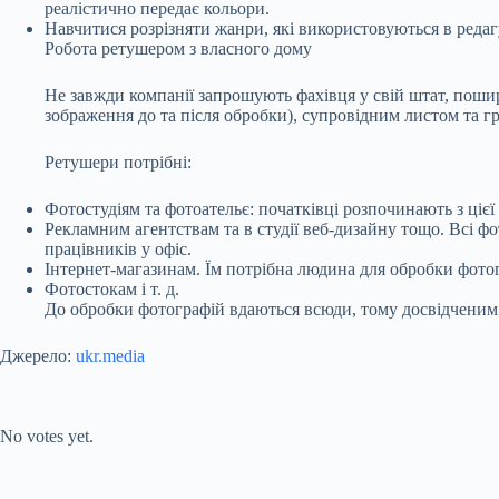
реалістично передає кольори.
Навчитися розрізняти жанри, які використовуються в редагу
Робота ретушером з власного дому
Не завжди компанії запрошують фахівця у свій штат, поши
зображення до та після обробки), супровідним листом та г
Ретушери потрібні:
Фотостудіям та фотоательє: початківці розпочинають з цієї
Рекламним агентствам та в студії веб-дизайну тощо. Всі 
працівників у офіс.
Інтернет-магазинам. Їм потрібна людина для обробки фото
Фотостокам і т. д.
До обробки фотографій вдаються всюди, тому досвідченим
Джерело:
ukr.media
Submit Rating
Rate this item:
No votes yet.