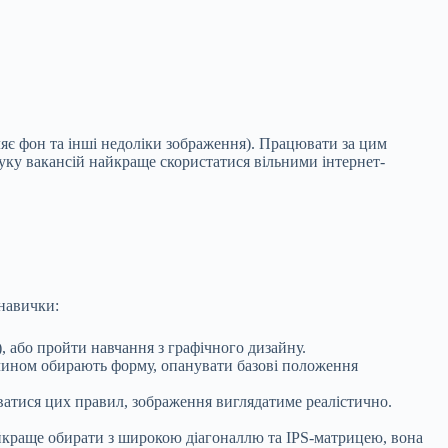
яє фон та інші недоліки зображення). Працювати за цим
ошуку вакансій найкраще скористатися вільними інтернет-
 навички:
, або пройти навчання з графічного дизайну.
чином обирають форму, опанувати базові положення
уватися цих правил, зображення виглядатиме реалістично.
айкраще обирати з широкою діагоналлю та IPS-матрицею, вона