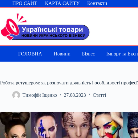
Перейти
ПРО САЙТ
КАРТА САЙТУ
Контакти
до
вмісту
ГОЛОВНА
Новини
Бізнес
Імпорт та Екс
Робота ретушером: як розпочати діяльність і особливості професі
Тимофій Іщенко
27.08.2023
Статті