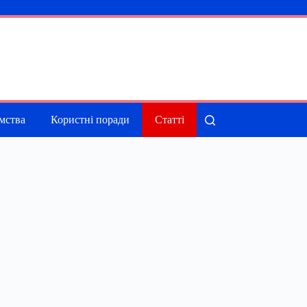
мства
Користні поради
Статті