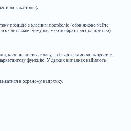
менталістика тощо).
таку позицію з власним портфоліо (обов’язково майте
писок дипломів, чому вас мають обрати на цю позицію).
, коли не вистачає часу, а кількість замовлень зростає.
и маркетингову функцію. У деяких випадках наймають
виватися в обраному напрямку.