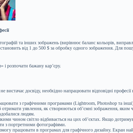
фесії
ографій та інших зображень (вирівнює баланс кольорів, виправл
ця становить від 1 до 500 $ за обробку одного зображення. Для п
р» і розпочати бажану кар’єру.
не вистачає досвіду, необхідно напрацювати відповідні професії
цювати з графічними програмами (Lightroom, Photoshop та інші)
 отримати уявлення, як створюються об’ємні зображення, яким 
подобалися людям.
 якими чином світло відбивається на цих об’єктах. Якщо дотрим
ти з портретними фотографіями.
 змогу працювати в програмах для графічного дизайну. Екран н