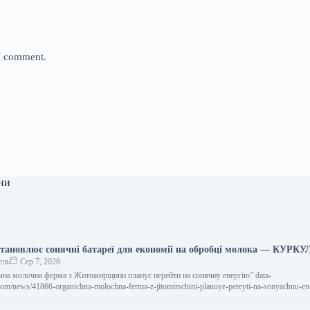
 I comment.
ни
становлює сонячні батареї для економії на обробці молока — КУРКУ
ель
Сер 7, 2026
нічна молочна ферма з Житомирщини планує перейти на сонячну енергію” data-
l.com/news/41866-organichna-molochna-ferma-z-jitomirschini-planuye-pereyti-na-sonyachnu-e
о молока на Житомирщині має намір перейти…