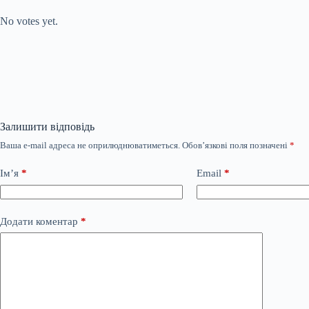
Submit Rating
Rate this item:
No votes yet.
Залишити відповідь
Ваша e-mail адреса не оприлюднюватиметься.
Обов’язкові поля позначені
*
Ім’я
*
Email
*
Додати коментар
*