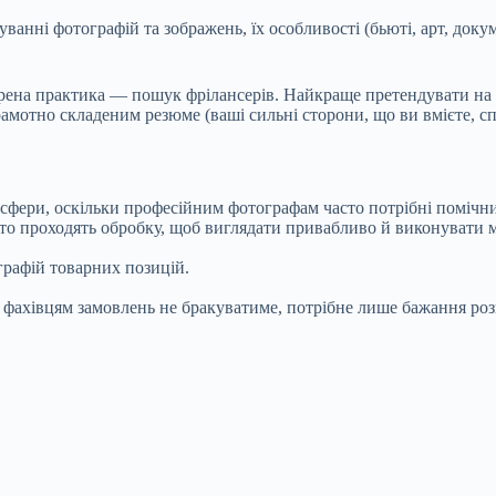
ванні фотографій та зображень, їх особливості (бьюті, арт, доку
рена практика ― пошук фрілансерів. Найкраще претендувати на 
рамотно складеним резюме (ваші сильні сторони, що ви вмієте, с
 сфери, оскільки професійним фотографам часто потрібні помічники
фото проходять обробку, щоб виглядати привабливо й виконуват
графій товарних позицій.
 фахівцям замовлень не бракуватиме, потрібне лише бажання роз