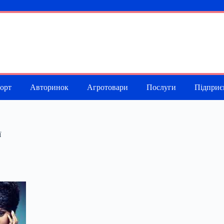
порт
Авторинок
Агротовари
Послуги
Підприє
ї