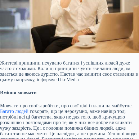
Життєві принципи нечувано багатих і успішних людей дуже
часто є схожими. Коли ці принципи чують звичайні люди, їм
здається це якоюсь дурістю. Настав час змінити своє ставлення в
цьому напрямку, інформує Ukr.Media.
Вміння мовчати
Мовчати про свої заробітки, про свої цілі
і плани на майбутнє.
Багато людей
говорять, що це нерозумно, адже навіщо тоді
потрібні всі ці багатства, якщо не для того, щоб кричущою
розкішшю і розповідями про те, як у них все добре викликати
чужу заздрість. Це і є головна помилка бідних людей, адже
багатство не має мети. Це наслідок, а не причина. Успішні люди