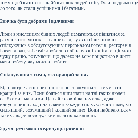
тому, що багато хто з найбагатших людей світу були щедрими ще
до того, як стали успішними і багатими.
Звичка бути добрими і вдячними
Люди з мисленням бідних людей намагаються піднятися за
рахунок оточуючих — наприклад, зухвало і негативно
спілкуючись з обслуговуючим персоналом готелів, ресторанів.
Багаті люди, які самі заробили свої нечувані капітали, цінують
чужу працю, розуміючи, що далеко не всім пощастило в житті
мати роботу, яку можна любити.
Спілкування з тими, хто кращий за них
Бідні люди часто принципово не спілкуються з тими, хто
кращий за них. Вони бояться виглядати на тлі таких людей
слабкими і марними. Це найголовніша помилка, адже
найуспішніші люди на планеті завжди спілкуються з тими, хто
сильніший, розумніший і кращий за них. Вони набираються у
таких людей досвіду, який шалено важливий.
Зручні речі замість кричущої розкоші