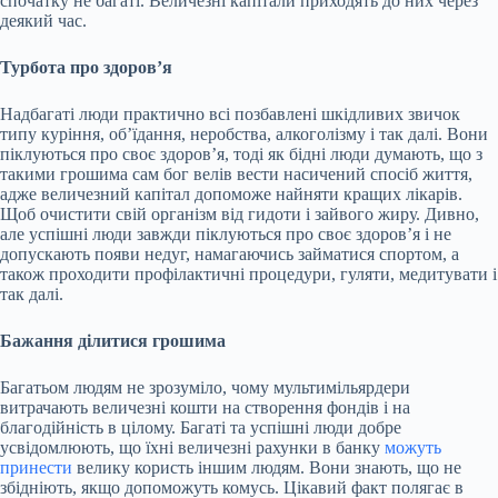
спочатку не багаті. Величезні капітали приходять до них через
деякий час.
Турбота про здоров’я
Надбагаті люди практично всі позбавлені шкідливих звичок
типу куріння, об’їдання, неробства, алкоголізму і так далі. Вони
піклуються про своє здоров’я, тоді як бідні люди думають, що з
такими грошима сам бог велів вести насичений спосіб життя,
адже величезний капітал допоможе найняти кращих лікарів.
Щоб очистити свій організм від гидоти і зайвого жиру. Дивно,
але успішні люди завжди піклуються про своє здоров’я і не
допускають появи недуг, намагаючись займатися спортом, а
також проходити профілактичні процедури, гуляти, медитувати і
так далі.
Бажання ділитися грошима
Багатьом людям не зрозуміло, чому мультимільярдери
витрачають величезні кошти на створення фондів і на
благодійність в цілому. Багаті та успішні люди добре
усвідомлюють, що їхні величезні рахунки в банку
можуть
принести
велику користь іншим людям. Вони знають, що не
збідніють, якщо допоможуть комусь. Цікавий факт полягає в