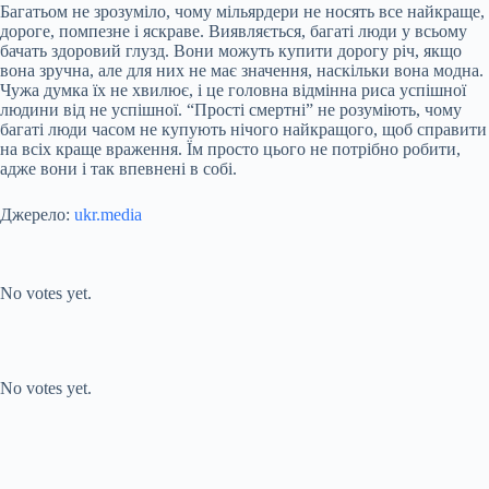
Багатьом не зрозуміло, чому мільярдери не носять все найкраще,
дороге, помпезне і яскраве. Виявляється, багаті люди у всьому
бачать здоровий глузд. Вони можуть купити дорогу річ, якщо
вона зручна, але для них не має значення, наскільки вона модна.
Чужа думка їх не хвилює, і це головна відмінна риса успішної
людини від не успішної. “Прості смертні” не розуміють, чому
багаті люди часом не купують нічого найкращого, щоб справити
на всіх краще враження. Їм просто цього не потрібно робити,
адже вони і так впевнені в собі.
Джерело:
ukr.media
Submit Rating
Rate this item:
No votes yet.
Submit Rating
Rate this item:
No votes yet.