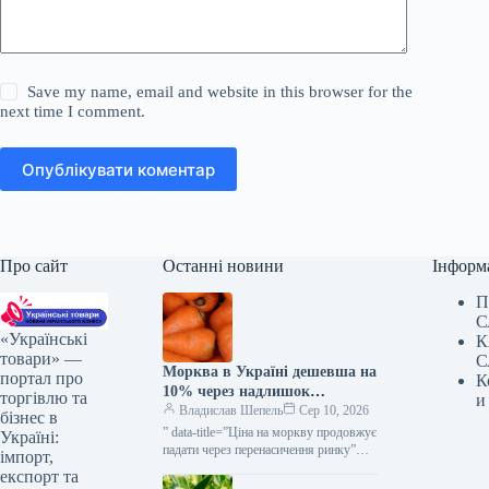
Save my name, email and website in this browser for the
next time I comment.
Опублікувати коментар
Про сайт
Останні новини
Інформ
П
С
«Українські
К
товари» —
С
Морква в Україні дешевша на
портал про
К
10% через надлишок
торгівлю та
и
постачання — КУРКУЛЬ
Владислав Шепель
Сер 10, 2026
бізнес в
” data-title=”Ціна на моркву продовжує
Україні:
падати через перенасичення ринку”
імпорт,
data-
експорт та
url=”https://kurkul.com/news/41876-