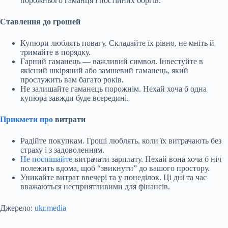
порожнього гаманця і постійних боргів.
Ставлення до грошей
Купюри люблять повагу. Складайте їх рівно, не мніть й
тримайте в порядку.
Гарний гаманець — важливий символ. Інвестуйте в
якісний шкіряний або замшевий гаманець, який
прослужить вам багато років.
Не залишайте гаманець порожнім. Нехай хоча б одна
купюра завжди буде всередині.
Прикмети про
витрати
Радійте покупкам. Гроші люблять, коли їх витрачають без
страху і з задоволенням.
Не поспішайте
витрачати зарплату. Нехай вона хоча б ніч
полежить вдома, щоб “звикнути” до вашого простору.
Уникайте витрат ввечері та у понеділок. Ці дні та час
вважаються несприятливими для фінансів.
Джерело:
ukr.media