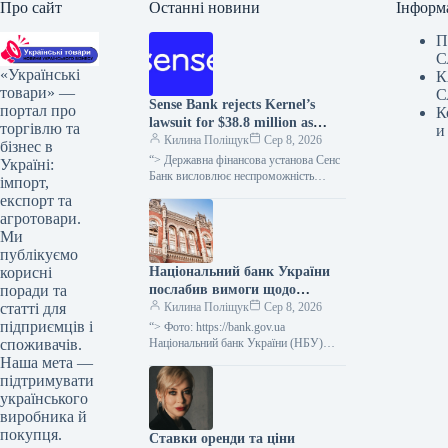
Про сайт
Останні новини
Інформ
П
С
«Українські
К
товари» —
С
Sense Bank rejects Kernel’s
портал про
К
lawsuit for $38.8 million as
торгівлю та
и
unfounded.
Килина Поліщук
Сер 8, 2026
бізнес в
“> Державна фінансова установа Сенс
Україні:
Банк висловлює неспроможність
імпорт,
вимог кіпрської компанії Etrecom
експорт та
Investments Limited, що входить до
агротовари.
агрогрупи “Кернел”, щодо…
Ми
публікуємо
Національний банк України
корисні
послабив вимоги щодо
поради та
реструктуризації позик для
Килина Поліщук
Сер 8, 2026
статті для
підприємств та застави
підприємців і
“> Фото: https://bank.gov.ua
сільськогосподарської
Національний банк України (НБУ)
споживачів.
дозволив фінансовим установам не
продукції
Наша мета —
визнавати неспроможність
підтримувати
позичальників у випадку
українського
короткострокової, тривалістю до
виробника й
одного…
покупця.
Ставки оренди та ціни