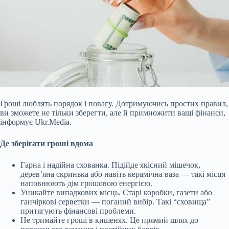
Гроші люблять порядок і повагу. Дотримуючись простих правил,
ви зможете не тільки зберегти, але й примножити ваші фінанси,
інформує Ukr.Media.
Де зберігати гроші вдома
Гарна і надійна схованка. Підійде якісний мішечок,
дерев’яна скринька або навіть керамічна ваза — такі місця
наповнюють дім грошовою енергією.
Уникайте випадкових місць. Старі коробки, газети або
ганчіркові серветки — поганий вибір. Такі “сховища”
притягують фінансові проблеми.
Не тримайте гроші в кишенях. Це прямий
шлях до