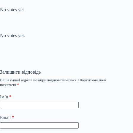
Submit Rating
Rate this item:
No votes yet.
Submit Rating
Rate this item:
No votes yet.
Залишити відповідь
Ваша e-mail адреса не оприлюднюватиметься.
Обов’язкові поля
позначені
*
Ім’я
*
Email
*