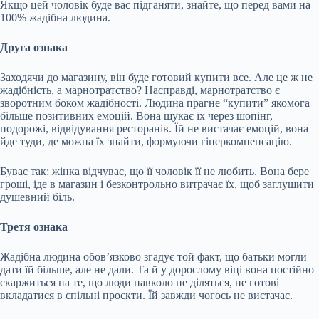
Якщо цей чоловік буде вас підганяти, знайте, що перед вами на
100% жадібна людина.
Друга ознака
Заходячи до магазину, він буде готовий купити все. Але це ж не
жадібність, а марнотратство? Насправді, марнотратство є
зворотним боком жадібності. Людина прагне “купити” якомога
більше позитивних емоцій. Вона шукає їх через шопінг,
подорожі, відвідування ресторанів. Їй не вистачає емоцій, вона
йде туди, де можна їх знайти, формуючи гіперкомпенсацію.
Буває так: жінка відчуває, що її чоловік її не любить. Вона бере
гроші, іде в магазин і безконтрольно витрачає їх, щоб заглушити
душевний біль.
Третя ознака
Жадібна людина обов’язково згадує той факт, що батьки могли
дати їй більше, але не дали. Та й у дорослому віці вона постійно
скаржиться на те, що люди навколо не діляться, не готові
вкладатися в спільні проєкти. Їй завжди чогось не вистачає.