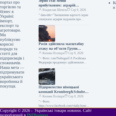
Зерно стає менш
портал про
К
прибутковим: аграрій
торгівлю та
и
подумує про жито як
Владислав Шепель
Сер 9, 2026
бізнес в
альтернативу — KURKUL
” data-title=”Зменшення вартості зерна
Україні:
спонукало аграрія подумати про
імпорт,
перехід з пшениці на жито” data-
експорт та
url=”https://kurkul.com/news/41856-
агротовари.
cherez-padinnya-tsin-na-zerno-fermer-
Ми
zadumavsya-pro-zaminu-pshenitsi-
публікуємо
jitom”> Через зниження вартості зерна
Росія здійснила масштабну
корисні
аграрій замислився…
атаку на об’єкти Групи
поради та
“Нафтогаз” по всій Україні
Килина Поліщук
Сер 9, 2026
статті для
підприємців і
“> Фото: t.me/NaftogazUA Російська
Федерація продовжує здійснювати
споживачів.
масштабні атаки на різноманітні
Наша мета —
підприємства, що належать до Групи
підтримувати
“Нафтогаз”: протягом останніх
українського
трьох…
виробника й
покупця.
Підприємство німецької
компанії Kromberg&Schubert
на Житомирщині припинило
Килина Поліщук
Сер 9, 2026
свою діяльність після атаки
“> Фото:
РФ.
https://www.facebook.com/vitaliy.bunech
ko Виробничий комплекс “Кромберг
Copyright © 2026 - Українські товари новини. Сайт
енд Шуберт Житомир” (село Оліївка,
розроблений в
INFBusiness