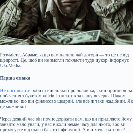
Розумієте, Абраме, якщо вам налили чай догори — то це не від
щедрості. Це, щоб ви не змогли покласти туди цукор, інформує
Ukr.Media.
Перша ознака
Не поспішайте
робити висновки про чоловіка, який прийшов на
побачення з букетом квітів і заплатив за вашу вечерю. Цілком
можливо, що він фінансово щедрий, але все ж таки жадібний. Як
це можливо?
Через деякий час він почне дорікати вам, що ви приділяєте йому
занадто мало уваги, у вас ніколи немає часу для нього, або ви
приховуєте від нього багато
інформації. А він хоче знати все!