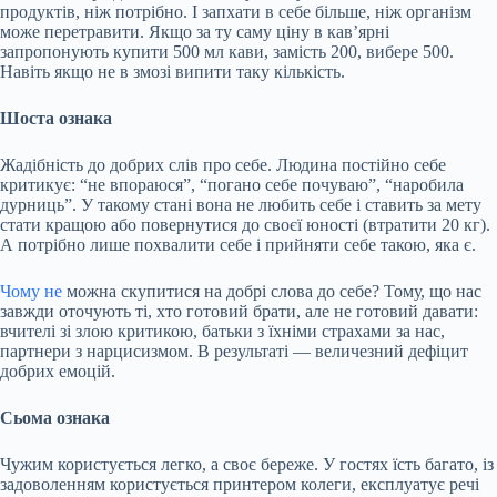
продуктів, ніж потрібно. І запхати в себе більше, ніж організм
може перетравити. Якщо за ту саму ціну в кав’ярні
запропонують купити 500 мл кави, замість 200, вибере 500.
Навіть якщо не в змозі випити таку кількість.
Шоста ознака
Жадібність до добрих слів про себе. Людина постійно себе
критикує: “не впораюся”, “погано себе почуваю”, “наробила
дурниць”. У такому стані вона не любить себе і ставить за мету
стати кращою або повернутися до своєї юності (втратити 20 кг).
А потрібно лише похвалити себе і прийняти себе такою, яка є.
Чому не
можна скупитися на добрі слова до себе? Тому, що нас
завжди оточують ті, хто готовий брати, але не готовий давати:
вчителі зі злою критикою, батьки з їхніми страхами за нас,
партнери з нарцисизмом. В результаті — величезний дефіцит
добрих емоцій.
Сьома ознака
Чужим користується легко, а своє береже. У гостях їсть багато, із
задоволенням користується принтером колеги, експлуатує речі