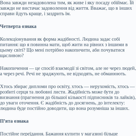
Вона завжди незадоволена тим, як живе і яку посаду обіймає. Їй
завжди не вистачає задоволення від життя. Вважає, що в інших
справи йдуть краще, і заздрить їм.
Четверта ознака
Колекціонування як форма жадібності. Людина задає собі
питання: що я повинна мати, щоб жити на рівних з іншими в
цьому світі? Що мені потрібно накопичити, аби почуватися
щасливою?
Накопичення — це спосіб взаємодії зі світом, але не через людей,
а через речі. Речі не зраджують, не відходять, не обманюють.
Хтось збирає дипломи про освіту, хтось — нерухомість, хтось —
розбиті серця та любовні листи. Жадібність може бути до
визнання (прагнення до більшої кількості підписників та лайків),
до уваги оточення. Є жадібність до досягнень, до інтелекту:
людина буде постійно доводити, що вона розумніша за інших.
П’ята ознака
Постійне переїдання. Бажання купити у магазині більше