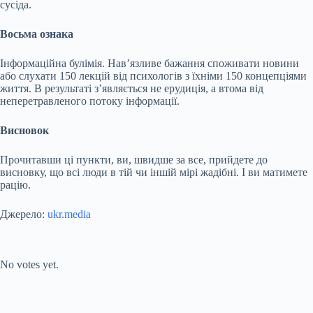
сусіда.
Восьма ознака
Інформаційна булімія. Нав’язливе бажання споживати новини
або слухати 150 лекцій від психологів з їхніми 150 концепціями
життя. В результаті з’являється не ерудиція, а втома від
неперетравленого потоку інформації.
Висновок
Прочитавши ці пункти, ви, швидше за все, прийдете до
висновку, що всі люди в тій чи іншій мірі жадібні. І ви матимете
рацію.
Джерело:
ukr.media
Submit Rating
Rate this item:
No votes yet.
Submit Rating
Rate this item: