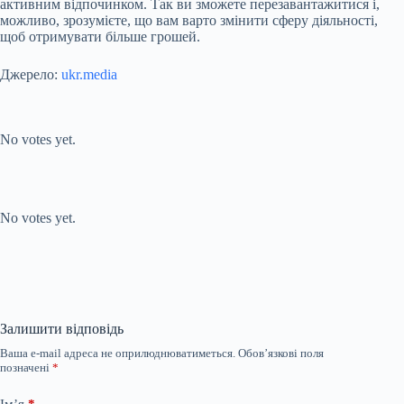
активним відпочинком. Так ви зможете перезавантажитися і,
можливо, зрозумієте, що вам варто змінити сферу діяльності,
щоб отримувати більше грошей.
Джерело:
ukr.media
Submit Rating
Rate this item:
No votes yet.
Submit Rating
Rate this item:
No votes yet.
Залишити відповідь
Ваша e-mail адреса не оприлюднюватиметься.
Обов’язкові поля
позначені
*