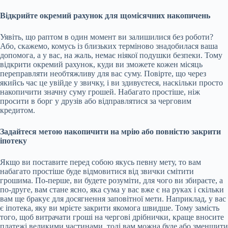
Відкрийте окремий рахунок для щомісячних накопичень
Уявіть, що раптом в один момент ви залишилися без роботи?
Або, скажемо, комусь із близьких терміново знадобилася ваша
допомога, а у вас, на жаль, немає ніякої подушки безпеки. Тому
відкрити окремий рахунок, куди ви зможете кожен місяць
переправляти необтяжливу для вас суму. Повірте, що через
якийсь час це увійде у звичку, і ви здивуєтеся, наскільки просто
накопичити значну суму грошей. Набагато простіше, ніж
просити в борг у друзів або відправлятися за черговим
кредитом.
Задайтеся метою накопичити на мрію або повністю закрити
іпотеку
Якщо ви поставите перед собою якусь певну мету, то вам
набагато простіше буде відмовитися від звички смітити
грошима. По-перше, ви будете розуміти, для чого ви збираєте, а
по-друге, вам стане ясно, яка сума у вас вже є на руках і скільки
вам ще бракує для досягнення заповітної мети. Наприклад, у вас
є іпотека, яку ви мрієте закрити якомога швидше. Тому замість
того, щоб витрачати гроші на чергові дрібнички, краще вносите
платежі великими частинами, тоді вам можна буде або зменшити