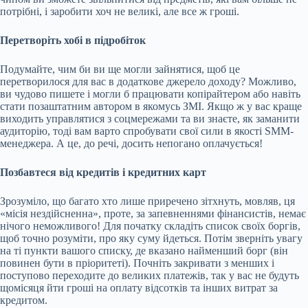
потрібні, і заробити хоч не великі, але все ж гроші.
Перетворіть хобі в підробіток
Подумайте, чим би ви ще могли зайнятися, щоб це
перетворилося для вас в додаткове джерело доходу? Можливо,
ви чудово пишете і могли б працювати копірайтером або навіть
стати позаштатним автором в якомусь ЗМІ. Якщо ж у вас краще
виходить управлятися з соцмережами та ви знаєте, як заманити
аудиторію, тоді вам варто спробувати свої сили в якості SMM-
менеджера. А це, до речі, досить непогано оплачується!
Позбавтеся від кредитів і кредитних карт
Зрозуміло, що багато хто лише приречено зітхнуть, мовляв, ця
«місія нездійсненна», проте, за запевненнями фінансистів, немає
нічого неможливого! Для початку складіть список своїх боргів,
щоб точно розуміти, про яку суму йдеться. Потім зверніть увагу
на ті пункти вашого списку, де вказано найменший борг (він
повинен бути в пріоритеті). Почніть закривати з менших і
поступово переходите до великих платежів, так у вас не будуть
щомісяця йти гроші на оплату відсотків та інших витрат за
кредитом.