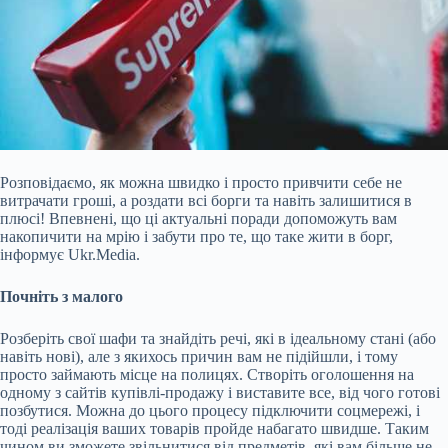
Розповідаємо, як можна швидко і просто привчити себе не
витрачати гроші, а роздати всі борги та навіть залишитися в
плюсі! Впевнені, що ці актуальні поради допоможуть вам
накопичити на мрію і забути про те, що таке жити в борг,
інформує Ukr.Media.
Почніть з малого
Розберіть свої шафи та знайдіть речі, які в ідеальному стані (або
навіть нові), але з якихось причин вам не підійшли, і тому
просто займають місце на полицях. Створіть оголошення на
одному з сайтів купівлі-продажу і виставите все, від чого готові
позбутися. Можна до цього процесу підключити соцмережі, і
тоді реалізація ваших товарів пройде набагато швидше. Таким
чином ви зможете звільнитися від предметів, які вам більше не