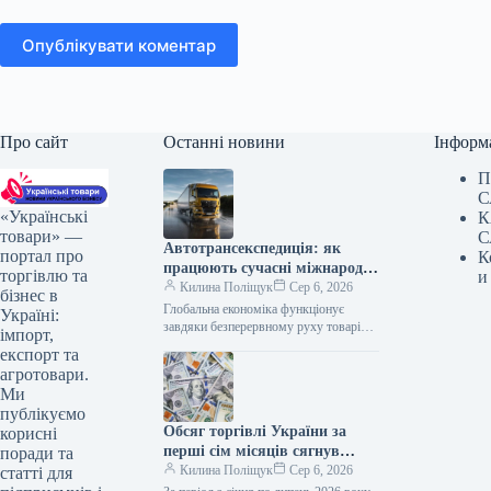
Опублікувати коментар
Про сайт
Останні новини
Інформ
П
С
«Українські
К
товари» —
С
Автотрансекспедиція: як
портал про
К
працюють сучасні міжнародні
торгівлю та
и
автомобільні перевезення
Килина Поліщук
Сер 6, 2026
бізнес в
вантажів
Глобальна економіка функціонує
Україні:
завдяки безперервному руху товарів
імпорт,
між країнами, де якісна логістика
експорт та
виступає головним двигуном
агротовари.
торговельних відносин. Для багатьох
Ми
підприємств…
публікуємо
Обсяг торгівлі України за
корисні
перші сім місяців сягнув
поради та
понад 82 мільярди доларів
Килина Поліщук
Сер 6, 2026
статті для