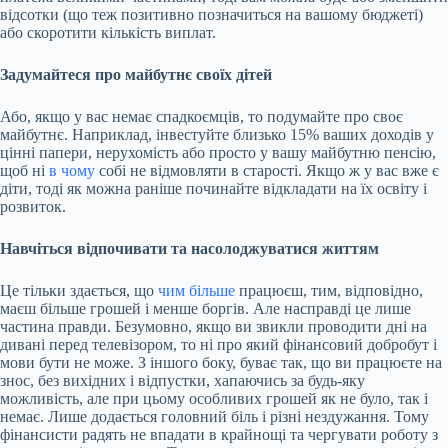
відсотки (що теж позитивно позначиться на вашому бюджеті)
або скоротити кількість виплат.
Задумайтеся про майбутнє своїх дітей
Або, якщо у вас немає спадкоємців, то подумайте про своє
майбутнє. Наприклад, інвестуйте близько 15% ваших доходів у
цінні папери, нерухомість або просто у вашу майбутню пенсію,
щоб ні
в чому
собі не відмовляти в старості. Якщо ж у вас вже є
діти, тоді як можна раніше починайте відкладати на їх освіту і
розвиток.
Навчіться відпочивати та насолоджуватися життям
Це тільки здається, що
чим більше
працюєш, тим, відповідно,
маєш більше грошей і менше боргів. Але насправді це лише
частина правди. Безумовно, якщо ви звикли проводити дні на
дивані перед телевізором, то ні про який фінансовий добробут і
мови бути не може. З іншого боку, буває так, що ви працюєте на
знос, без вихідних і відпустки, хапаючись за будь-яку
можливість, але при цьому особливих грошей як не було, так і
немає. Лише додається головний біль і різні нездужання. Тому
фінансисти радять не впадати в крайнощі та чергувати роботу з