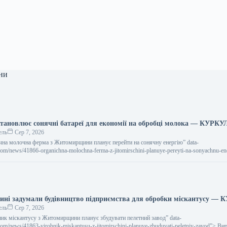
ни
становлює сонячні батареї для економії на обробці молока — КУРКУ
ель
Сер 7, 2026
нічна молочна ферма з Житомирщини планує перейти на сонячну енергію” data-
l.com/news/41866-organichna-molochna-ferma-z-jitomirschini-planuye-pereyti-na-sonyachnu-e
о молока на Житомирщині має намір перейти…
ні задумали будівництво підприємства для обробки міскантусу —
ель
Сер 7, 2026
бник міскантусу з Житомирщини планує збудувати пелетний завод” data-
l.com/news/41863-virobnik-miskantusu-z-jitomirschini-planuye-zbuduvati-peletniy-zavod”> В