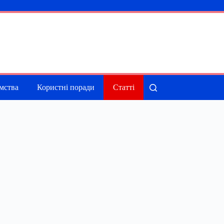
мства
Користні поради
Статті