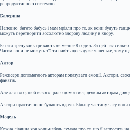
репродуктивною системою.
Балерина
Напевно, багато бабусь і мам мріяли про те, як вони будуть танц
можуть перетворити абсолютно здорову людину в хвору.
Багато тренувань тривають не менше 8 годин. За цей час сильно 
Часом вони не можуть з’їсти навіть щось дуже маленьке, тому що 
Актор
Режисери допомагають акторам показувати емоції. Актори, своєю 
фанатів.
Але для того, щоб всього цього домогтися, деяким акторам довод
Актори практично не бувають вдома. Більшу частину часу вони від
Модель
Кожна дівчина хоч коли-небудь думала про те, що її запросить 