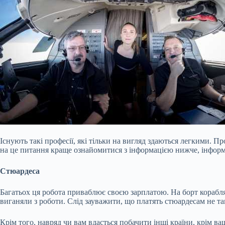
Існують такі професії, які тільки на вигляд здаються легкими. П
на це питання краще ознайомитися з інформацією нижче, інформ
Стюардеса
Багатьох ця робота приваблює своєю зарплатою. На борт корабля 
виганяли з роботи. Слід зауважити, що платять стюардесам не так
Крім того, навряд чи вам вдасться побачити інші країни, крім ва