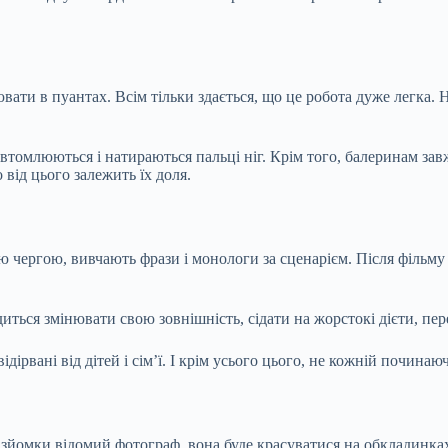
ювати в пуантах. Всім тільки здається, що це робота дуже легка. 
втомлюються і натираються пальці ніг. Крім того, балеринам зав
від цього залежить їх доля.
чергою, вивчають фрази і монологи за сценарієм. Після фільму їм
иться змінювати свою зовнішність, сідати на жорстокі дієти, пе
ірвані від дітей і сім’ї. І крім усього цього, не кожній починаю
на зйомки відомий фотограф, вона буде красуватися на обкладинк