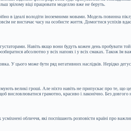
ільш зрілому віці працювати моделлю вже не беруть.
ібно в ідеалі володіти іноземними мовами. Модель повинна піклу
всім не вистачає часу на особисте життя. Домогтися успіхів вдає
устаторами. Навіть якщо вони будуть кожен день пробувати той 
озбиратися абсолютно у всіх напоях і у всіх смаках. Також їм ва
вка. У цього може бути ряд негативних наслідків. Нерідко дегус
мують великі гроші. Але ніхто навіть не припускає про те, що ц
, щоб висловлюватися грамотно, красиво і лаконічно. Без довгого
 усміхнені обличчя, які поспішають розповісти країні про важлив