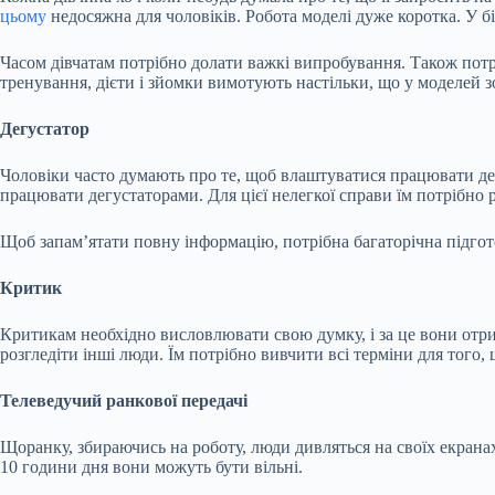
цьому
недосяжна для чоловіків. Робота моделі дуже коротка. У б
Часом дівчатам потрібно долати важкі випробування. Також потр
тренування, дієти і зйомки вимотують настільки, що у моделей зо
Дегустатор
Чоловіки часто думають про те, щоб влаштуватися працювати дег
працювати дегустаторами. Для цієї нелегкої справи їм потрібно р
Щоб запам’ятати повну інформацію, потрібна багаторічна підгото
Критик
Критикам необхідно висловлювати свою думку, і за це вони отри
розгледіти інші люди. Їм потрібно вивчити всі терміни для того
Телеведучий ранкової передачі
Щоранку, збираючись на роботу, люди дивляться на своїх екранах
10 години дня вони можуть бути вільні.