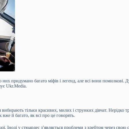
ро них придумано багато міфів і легенд, але всі вони помилкові. 
ує Ukr.Media.
вибирають тільки красивих, милих і струнких дівчат. Нерідко тр
 вже й багато, як всі про це говорять.
шої. Іноді у стюардес з’являється проблеми з хребтом через свою