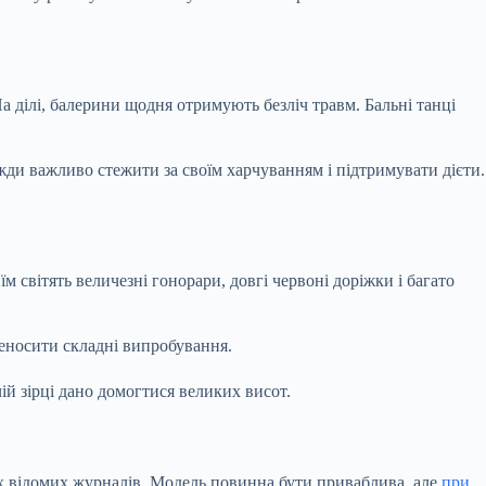
На ділі, балерини щодня отримують безліч травм. Бальні танці
жди важливо стежити за своїм харчуванням і підтримувати дієти.
 світять величезні гонорари, довгі червоні доріжки і багато
реносити складні випробування.
чій зірці дано домогтися великих висот.
ах відомих журналів. Модель повинна бути приваблива, але
при