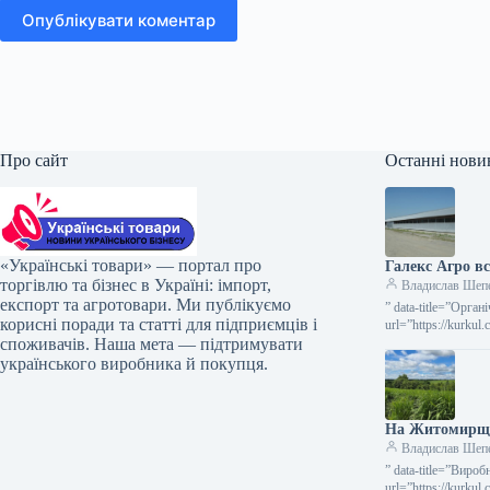
Опублікувати коментар
Про сайт
Останні нови
«Українські товари» — портал про
Галекс Агро в
торгівлю та бізнес в Україні: імпорт,
Владислав Шеп
експорт та агротовари. Ми публікуємо
” data-title=”Орга
корисні поради та статті для підприємців і
url=”https://kurku
споживачів. Наша мета — підтримувати
Ферма органічног
українського виробника й покупця.
На Житомирщи
Владислав Шеп
” data-title=”Виро
url=”https://kurku