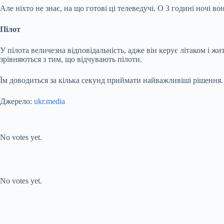
Але ніхто не знає, на що готові ці телеведучі. О 3 годині ночі 
Пілот
У пілота величезна відповідальність, адже він керує літаком і 
зрівняються з тим, що відчувають пілоти.
Їм доводиться за кілька секунд приймати найважливіші рішення. 
Джерело:
ukr.media
Submit Rating
Rate this item:
No votes yet.
Submit Rating
Rate this item:
No votes yet.