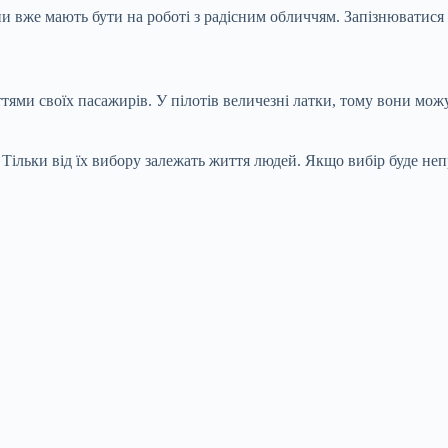
вони вже мають бути на роботі з радісним обличчям. Запізнюватис
життями своїх пасажирів. У пілотів величезні латки, тому вони м
Тільки від їх вибору залежать життя людей. Якщо вибір буде непр