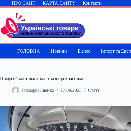
Перейти
ПРО САЙТ
КАРТА САЙТУ
Контакти
до
вмісту
ГОЛОВНА
Новини
Бізнес
Імпорт та Екс
Професії які тільки здаються прекрасними
Тимофій Іщенко
17.09.2023
Статті