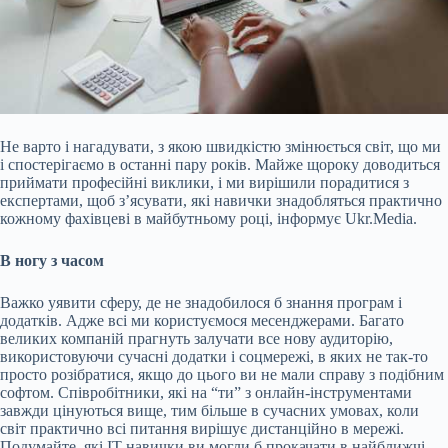
Не варто і нагадувати, з якою швидкістю змінюється світ, що ми
і спостерігаємо в останні пару років. Майже щороку доводиться
приймати професійні виклики, і ми вирішили порадитися з
експертами, щоб з’ясувати, які навички знадобляться практично
кожному фахівцеві в майбутньому році, інформує Ukr.Media.
В ногу з часом
Важко уявити сферу, де не знадобилося б знання програм і
додатків. Адже всі ми користуємося месенджерами. Багато
великих компаній прагнуть залучати все нову аудиторію,
використовуючи сучасні додатки і соцмережі, в яких не так-то
просто розібратися, якщо до цього ви не мали справу з подібним
софтом. Співробітники, які на “ти” з онлайн-інструментами
завжди цінуються вище, тим більше в сучасних умовах, коли
світ практично всі питання вирішує дистанційно в мережі.
Подумайте, які IT-навички ви могли б прокачати в найближчі