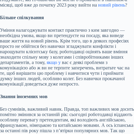
місяці, щоб вже до початку 2023 року вийти на
новий рівень
?
Більше спілкування
Уміння налагоджувати контакт практично з ким завгодно —
необхідна умова, якщо ви претендуєте на посаду, яка виведе
ваше життя на новий рівень. Крім того, що в деяких професіях
просто не обійтися без навички згладжувати конфлікти і
нарощувати клієнтську базу, роботодавці оцінять ваше вміння
знаходити спільну мову з колегами і співробітниками інших
департаментів, а тому,
якщо у
вас є деякі проблеми з
комунікацією або ж ви не терпите заперечень, витратьте час на
те, щоб вирішити цю проблему і навчитися чути і приймати
думку інших людей, особливо колег. Без навички прокачаної
комунікації доведеться дуже непросто.
Знання іноземних мов
Без сумнівів, важливий навик. Правда, топ важливих мов досить
помітно змінився за останній рік: сьогодні роботодавці віддають
особливу перевагу претендентам, які володіють англійською,
французькою, німецькою та китайською мовами. А ось іспанська
за останні пів року пішла з п’ятірки популярних мов. Так що