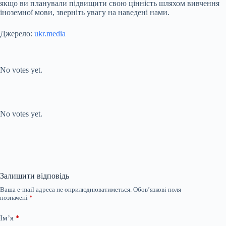
якщо ви планували підвищити свою цінність шляхом вивчення
іноземної мови, зверніть увагу на наведені нами.
Джерело:
ukr.media
Submit Rating
Rate this item:
No votes yet.
Submit Rating
Rate this item:
No votes yet.
Залишити відповідь
Ваша e-mail адреса не оприлюднюватиметься.
Обов’язкові поля
позначені
*
Ім’я
*