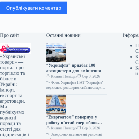
Опублікувати коментар
Про сайт
Останні новини
Інформ
П
С
«Українські
К
товари» —
С
“Укрнафта” придбає 100
портал про
К
автоцистерн для зміцнення
торгівлю та
и
безпеки доставки палива
Килина Поліщук
Сер 8, 2026
бізнес в
“> Фото: Укрнафта ПАТ "Укрнафта"
Україні:
неухильно розширює свій автопарк
імпорт,
цистерн для підвищення стабільності
експорт та
забезпечення пальним по всій території
агротовари.
держави, проінформувала…
Ми
публікуємо
“Енергоатом” повернув у
корисні
роботу п’ятий енергоблок
поради та
після планового технічного
Килина Поліщук
Сер 8, 2026
статті для
обслуговування.
підприємців і
“> Завершено заплановані ремонтні