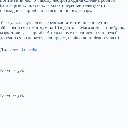
позитивний лад. У такому настрої людина схильна робити
багато різних покупок, оскільки перестає аналізувати
необхідність придбання того чи іншого товару.
У результаті сума чека середньостатистичного покупця
збільшується як мінімум на 10 відсотків. Магазину — прибуток,
маркетологу — премія. А невдалому власникові купи речей
доведеться розмірковувати
про те
, навіщо вони були куплені.
Джерело:
ukr.media
Submit Rating
Rate this item:
No votes yet.
Submit Rating
Rate this item:
No votes yet.