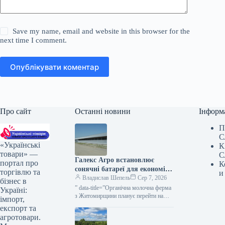
Save my name, email and website in this browser for the
next time I comment.
Опублікувати коментар
Про сайт
Останні новини
Інформ
П
С
«Українські
К
товари» —
С
Галекс Агро встановлює
портал про
К
сонячні батареї для економії
торгівлю та
и
на обробці молока —
Владислав Шепель
Сер 7, 2026
бізнес в
КУРКУЛЬ
” data-title=”Органічна молочна ферма
Україні:
з Житомирщини планує перейти на
імпорт,
сонячну енергію” data-
експорт та
url=”https://kurkul.com/news/41866-
агротовари.
organichna-molochna-ferma-z-