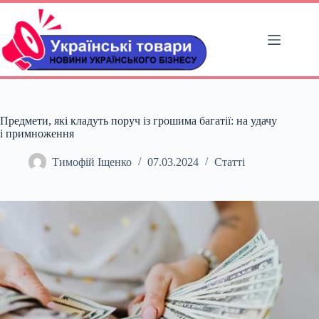
Перейти
до
вмісту
Предмети, які кладуть поруч із грошима багатії: на удачу
і примноження
Тимофій Іщенко
07.03.2024
Статті