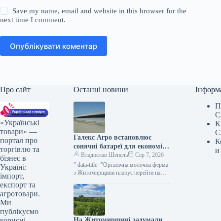
Save my name, email and website in this browser for the
next time I comment.
Опублікувати коментар
Про сайт
Останні новини
Інформ
П
С
«Українські
К
товари» —
С
Галекс Агро встановлює
портал про
К
сонячні батареї для економії
торгівлю та
и
на обробці молока —
Владислав Шепель
Сер 7, 2026
бізнес в
КУРКУЛЬ
” data-title=”Органічна молочна ферма
Україні:
з Житомирщини планує перейти на
імпорт,
сонячну енергію” data-
експорт та
url=”https://kurkul.com/news/41866-
агротовари.
organichna-molochna-ferma-z-
Ми
jitomirschini-planuye-pereyti-na-
публікуємо
sonyachnu-energiyu”> Ферма
На Житомирщині задумали
корисні
органічного молока на Житомирщині