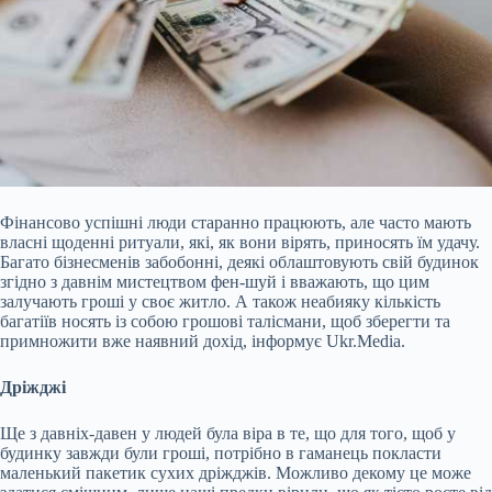
Фінансово успішні люди старанно працюють, але часто мають
власні щоденні ритуали, які, як вони вірять, приносять їм удачу.
Багато бізнесменів забобонні, деякі облаштовують свій будинок
згідно з давнім мистецтвом фен-шуй і вважають, що цим
залучають гроші у своє житло. А також неабияку кількість
багатіїв носять із собою грошові талісмани, щоб зберегти та
примножити вже наявний дохід, інформує Ukr.Media.
Дріжджі
Ще з давніх-давен у людей була віра в те, що для того, щоб у
будинку завжди були
гроші, потрібно в гаманець покласти
маленький пакетик сухих дріжджів. Можливо декому це може