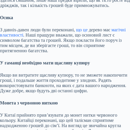
здатися смішним, лише наші предки вірили, що як тісто росте від
дріжджів, так і кількість грошей буде примножуватись.
Осика
З давніх-давен люди були переконані,
що це
дерево має
магічні
властивості
. Наші пращури вважали, що осиновий лист є
символом багатства та грошей. Якщо покласти його поруч із
тим місцем, де ви зберігаєте гроші, то він сприятиме
притягненню багатства.
У гаманці необхідно мати щасливу купюру
Якщо ви витратите щасливу купюру, то не зможете накопичити
гроші, і подальше життя проходитиме у злиднях. Радять
використовувати банкноти, на яких є дата вашого народження.
Дуже добре, якщо будуть дві останні цифри.
Монета з червоною ниткою
У Китаї прийнято прив’язувати до монет нитки червоного
кольору. Китайці переконані, що цей талісман сприятиме
надходженню грошей до сім’ї. На вигляд це звичайна кругла