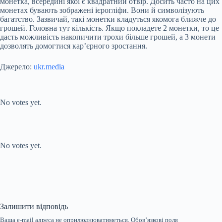
монетка, всередині якої є квадратний отвір. Досить часто на цих
монетах бувають зображені ієрогліфи. Вони й символізують
багатство. Зазвичай, такі монетки кладуться якомога ближче до
грошей. Головна тут кількість. Якщо покладете 2 монетки, то це
дасть можливість накопичити трохи більше грошей, а 3 монети
дозволять домогтися кар’єрного зростання.
Джерело:
ukr.media
Submit Rating
Rate this item:
No votes yet.
Submit Rating
Rate this item:
No votes yet.
Залишити відповідь
Ваша e-mail адреса не оприлюднюватиметься.
Обов’язкові поля