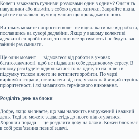
Колеги заважають гучними розмовами один з одним? Одягніть
навушники або візьміть з собою вушні затички. Закрийте вікна,
щоб не відволікав шум від машин що проїжджають повз.
Ви також можете попросити колег не відволікати вас від роботи,
пославшись на суворі дедлайни. Якщо у вашому колективі
адекватні співробітники, то вони все зрозуміють і не будуть вас
зайвий раз смикати.
Ще один момент — відмовтеся від роботи в умовах
багатозадачності, щоб не піддавати себе додатковому стресу. В
іншому разі будете відволікатися то на одне, то на інше і в
підсумку толком нічого не встигнете зробити. По черзі
вирішуйте справи, починаючи від тих, у яких найвищий ступінь
пріоритетності і які вимагають термінового виконання.
Розділіть день на блоки
Добре, якщо ви знаєте, що вам належить напружений і важкий
день. Тоді ви можете заздалегідь до нього підготуватися.
Хороший порада — це розділити добу на блоки. Кожен блок має
в собі розв’язання певної задачі.