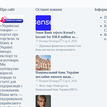
Про сайт
Останні новини
Інформ
П
С
«Українські
К
товари» —
С
Sense Bank rejects Kernel’s
портал про
К
lawsuit for $38.8 million as
торгівлю та
и
unfounded.
Килина Поліщук
Сер 8, 2026
бізнес в
“> Державна фінансова установа Сенс
Україні:
Банк висловлює неспроможність
імпорт,
вимог кіпрської компанії Etrecom
експорт та
Investments Limited, що входить до
агротовари.
агрогрупи “Кернел”, щодо…
Ми
публікуємо
Національний банк України
корисні
послабив вимоги щодо
поради та
реструктуризації позик для
Килина Поліщук
Сер 8, 2026
статті для
підприємств та застави
підприємців і
“> Фото: https://bank.gov.ua
сільськогосподарської
Національний банк України (НБУ)
споживачів.
дозволив фінансовим установам не
продукції
Наша мета —
визнавати неспроможність
підтримувати
позичальників у випадку
українського
короткострокової, тривалістю до