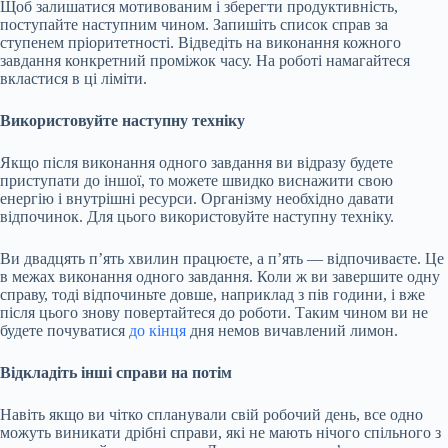
Щоб залишатися мотивованим і зберегти продуктивність,
поступайте наступним чином. Запишіть список справ за
ступенем пріоритетності. Відведіть на виконання кожного
завдання конкретний проміжок часу. На роботі намагайтеся
вкластися в ці ліміти.
Використовуйте наступну техніку
Якщо після виконання одного завдання ви відразу будете
приступати до іншої, то можете швидко виснажити свою
енергію і внутрішні ресурси. Організму необхідно давати
відпочинок. Для цього використовуйте наступну техніку.
Ви двадцять п’ять хвилин працюєте, а п’ять — відпочиваєте. Це
в межах виконання одного завдання. Коли ж ви завершите одну
справу, тоді відпочиньте довше, наприклад з пів години, і вже
після цього знову повертайтеся до роботи. Таким чином ви не
будете почуватися
до кінця
дня немов вичавлений лимон.
Відкладіть інші справи на потім
Навіть якщо ви чітко спланували свій робочий день, все одно
можуть виникати дрібні справи, які не мають нічого спільного з