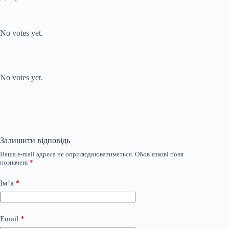
Submit Rating
Rate this item:
No votes yet.
Submit Rating
Rate this item:
No votes yet.
Залишити відповідь
Ваша e-mail адреса не оприлюднюватиметься.
Обов’язкові поля
позначені
*
Ім’я
*
Email
*