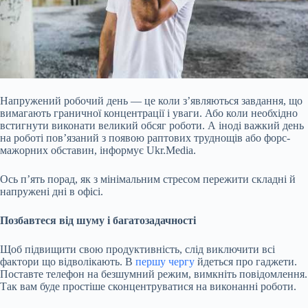
Напружений робочий день — це коли з’являються завдання, що
вимагають граничної концентрації і уваги. Або коли необхідно
встигнути виконати великий обсяг роботи. А іноді важкий день
на роботі пов’язаний з появою раптових труднощів або форс-
мажорних обставин, інформує
Ukr.Media.
Ось п’ять порад, як з мінімальним стресом пережити складні й
напружені дні в офісі.
Позбавтеся від шуму і багатозадачності
Щоб підвищити свою продуктивність, слід виключити всі
фактори що відволікають. В
першу чергу
йдеться про гаджети.
Поставте телефон на безшумний режим, вимкніть повідомлення.
Так вам буде простіше сконцентруватися на виконанні роботи.