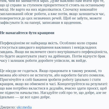
тим, чим ви займаєтеся зараз. Дуже важливо пам’ятати про те,
що ці справи за ступенем пріоритетності стоять на останньому
місці. Не варто на них відволікатися. Спочатку виконайте
запланований обсяг роботи, а вже потім, якщо залишиться час,
повернетеся до цих незначних речей. Щоб не забути, можете
зафіксувати їх на папері, записавши в щоденник.
Не намагайтеся бути кращими
Перфекціонізм не найкраща якість. Особливо коли справа
стосується швидкого вирішення важливих і невідкладних
завдань. Якщо ви включите свого внутрішнього перфекціоніста,
то будете акцентувати увагу на дрібницях. Потім відчуєте брак
часу і залишок роботи доробите упівсили, як вийде.
Це нікуди не годиться. Якщо працювати в такому режимі, то
можна або нічого не встигнути, або наробити багато помилок.
Пригнічуйте в собі бажання зробити роботу ідеально і стати
кращим, якщо ви обмежені в часі. Концентруйтеся на результаті:
що вам потрібно вкластися в дедлайн, вчасно здати проєкт, щоб
не підвести начальство. Нагадуйте собі про те, що добре, але не
ідеально — це все одно добре.
Джерело:
ukr.media