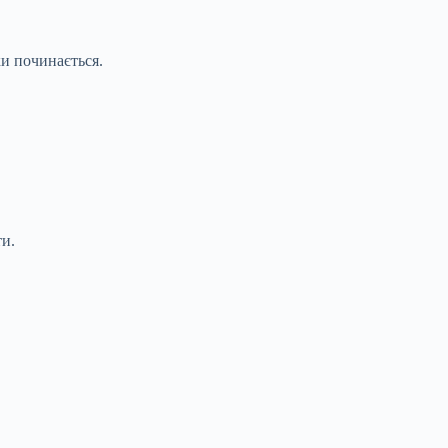
ки починається.
ти.