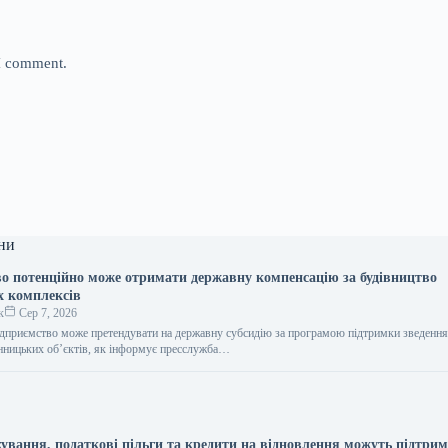
 I comment.
ни
во потенційно може отримати державну компенсацію за будівництво
х комплексів
к
Сер 7, 2026
ідприємство може претендувати на державну субсидію за програмою підтримки зведення
инницьких об’єктів, як інформує пресслужба…
хування, податкові пільги та кредити на відновлення можуть підтри