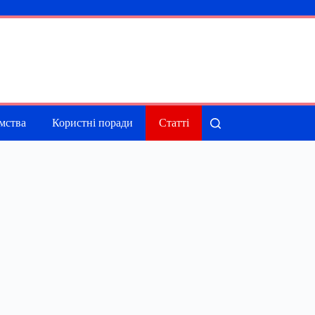
мства
Користні поради
Статті