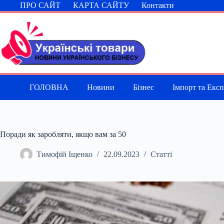
Перейти
ПРО САЙТ
КАРТА САЙТУ
Контакти
до
вмісту
ГОЛОВНА
Новини
Бізнес
Імпорт та Екс
Поради як заробляти, якщо вам за 50
Тимофій Іщенко
22.09.2023
Статті