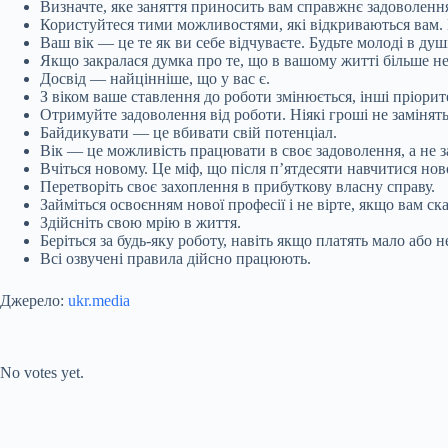
Визначте, яке заняття приносить вам справжнє задоволення 
Користуйтеся тими можливостями, які відкриваються вам. 
Ваш вік — це те як ви себе відчуваєте. Будьте молоді в душ
Якщо закралася думка про те, що в вашому житті більше не б
Досвід — найцінніше, що у вас є.
З віком ваше ставлення до роботи змінюється, інші пріорит
Отримуйте задоволення від роботи. Ніякі гроші не замінят
Байдикувати — це вбивати свій потенціал.
Вік — це можливість працювати в своє задоволення, а не з
Вчіться новому. Це міф, що після п’ятдесяти навчитися н
Перетворіть своє захоплення в прибуткову власну справу.
Займіться освоєнням нової професії і не вірте, якщо вам ск
Здійсніть свою мрію в життя.
Беріться за будь-яку роботу, навіть якщо платять мало або 
Всі озвучені правила дійсно працюють.
Джерело:
ukr.media
Submit Rating
Rate this item:
No votes yet.
Submit Rating
Rate this item: