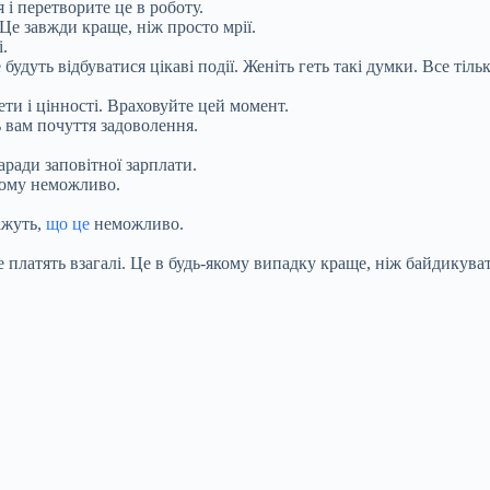
і перетворите це в роботу.
Це завжди краще, ніж просто мрії.
і.
удуть відбуватися цікаві події. Женіть геть такі думки. Все тіль
ети і цінності. Враховуйте цей момент.
ь вам почуття задоволення.
аради заповітної зарплати.
овому неможливо.
ажуть,
що це
неможливо.
не платять взагалі. Це в будь-якому випадку краще, ніж байдикува