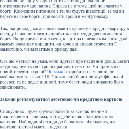
особливо вигідну угоду. Проте багаті люди ніколи не
потрапляють у цю пастку. Справа не в тому, щоб не влазити у
борги. Ключовим питанням є те, чи будуть інвестиції, за які ви
берете на себе борги, приносити гроші в майбутньому.
Так, наприклад, багаті люди здають куплену в кредит квартиру в
оренду і використовують прибуток від оренди для погашення
боргу. Якщо кредит виплачено, квартира належить їм. І вже далі
самому власнику вирішити, чи хоче він використовувати її
самостійно, чи здаватиме в оренду далі.
Ось що мається на увазі, коли йдеться про пасивний дохід. Багаті
люди змушують свої гроші працювати на них. Чи приносить
новий телевізор гроші?
Чи можна
заробити на машині, чи
мобільному телефоні? Ні. Споживчий борг пов’язує фінансові
ресурси та не додає цінності, тому багаті люди уникають його
здійснювати.
Завжди розплачуватися дебетовою чи кредитною карткою
Спокусливо і дуже зручно платити за все так званими
пластиковими грошима, тобто дебетовою або кредитною
карткою. Набридливі походи до банкомата відпадають, але
карткові платежі мають і недоліки.