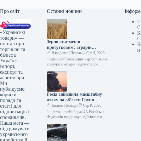
Про сайт
Останні новини
Інформ
П
С
«Українські
К
товари» —
С
Зерно стає менш
портал про
К
прибутковим: аграрій
торгівлю та
и
подумує про жито як
Владислав Шепель
Сер 9, 2026
бізнес в
альтернативу — KURKUL
” data-title=”Зменшення вартості зерна
Україні:
спонукало аграрія подумати про
імпорт,
перехід з пшениці на жито” data-
експорт та
url=”https://kurkul.com/news/41856-
агротовари.
cherez-padinnya-tsin-na-zerno-fermer-
Ми
zadumavsya-pro-zaminu-pshenitsi-
публікуємо
jitom”> Через зниження вартості зерна
Росія здійснила масштабну
корисні
аграрій замислився…
атаку на об’єкти Групи
поради та
“Нафтогаз” по всій Україні
Килина Поліщук
Сер 9, 2026
статті для
підприємців і
“> Фото: t.me/NaftogazUA Російська
Федерація продовжує здійснювати
споживачів.
масштабні атаки на різноманітні
Наша мета —
підприємства, що належать до Групи
підтримувати
“Нафтогаз”: протягом останніх
українського
трьох…
виробника й