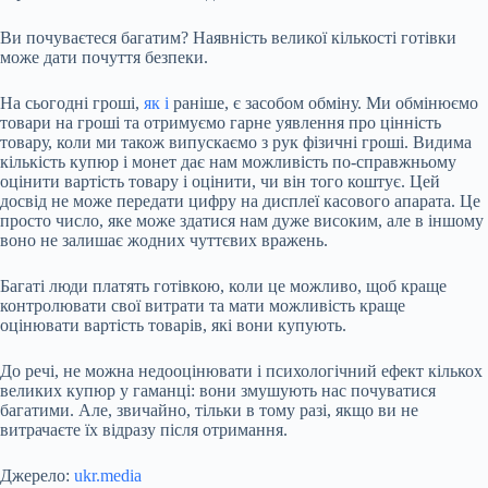
Ви почуваєтеся багатим? Наявність великої кількості готівки
може дати почуття безпеки.
На сьогодні гроші,
як і
раніше, є засобом обміну. Ми обмінюємо
товари на гроші та отримуємо гарне уявлення про цінність
товару, коли ми також випускаємо з рук фізичні гроші. Видима
кількість купюр і монет дає нам можливість по-справжньому
оцінити вартість товару і оцінити, чи він того коштує. Цей
досвід не може передати цифру на дисплеї касового апарата. Це
просто число, яке може здатися нам дуже високим, але в іншому
воно не залишає жодних чуттєвих вражень.
Багаті люди платять готівкою, коли це можливо, щоб краще
контролювати свої витрати та мати можливість краще
оцінювати вартість товарів, які вони купують.
До речі, не можна недооцінювати і психологічний ефект кількох
великих купюр у гаманці: вони змушують нас почуватися
багатими. Але, звичайно, тільки в тому разі, якщо ви не
витрачаєте їх відразу після отримання.
Джерело:
ukr.media