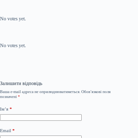
Submit Rating
Rate this item:
No votes yet.
Submit Rating
Rate this item:
No votes yet.
Залишити відповідь
Ваша e-mail адреса не оприлюднюватиметься.
Обов’язкові поля
позначені
*
Ім’я
*
Email
*