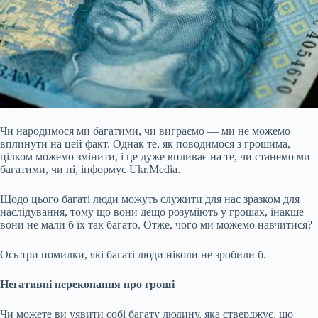
Чи народимося ми багатими, чи виграємо — ми не можемо
вплинути на цей факт. Однак те, як поводимося з грошима,
цілком можемо змінити, і це дуже впливає на те, чи станемо ми
багатими, чи ні, інформує Ukr.Media.
Щодо цього багаті люди можуть служити для нас зразком для
наслідування, тому що вони дещо розуміють у грошах, інакше
вони не мали б їх так багато. Отже, чого ми можемо навчитися?
Ось три помилки, які багаті люди ніколи не зробили б.
Негативні переконання про гроші
Чи можете ви уявити собі багату людину, яка стверджує, що