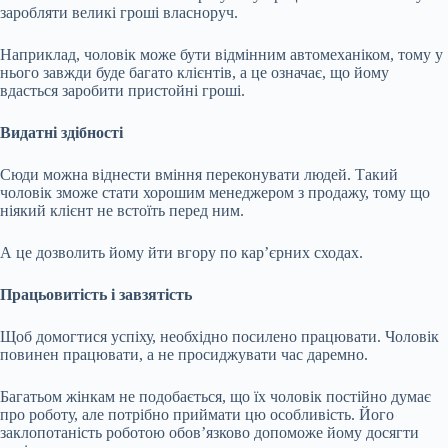
заробляти великі гроші власноруч.
Наприклад, чоловік може бути відмінним автомеханіком, тому у
нього завжди буде багато клієнтів, а це означає, що йому
вдасться заробити пристойні гроші.
Видатні здібності
Сюди можна віднести вміння переконувати людей. Такий
чоловік зможе стати хорошим менеджером з продажу, тому що
ніякий клієнт не встоїть перед ним.
А це дозволить йому йти вгору по кар’єрних сходах.
Працьовитість і завзятість
Щоб домогтися успіху, необхідно посилено працювати. Чоловік
повинен працювати, а не просиджувати час даремно.
Багатьом жінкам не подобається, що їх чоловік постійно думає
про роботу, але потрібно приймати цю особливість. Його
заклопотаність роботою обов’язково допоможе йому досягти