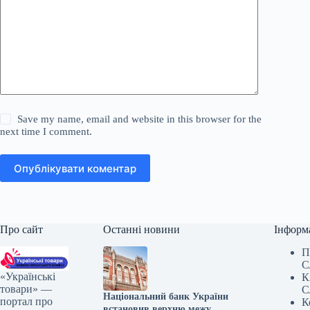
Save my name, email and website in this browser for the
next time I comment.
Опублікувати коментар
Про сайт
Останні новини
Інформ
П
С
«Українські
К
товари» —
С
Національний банк України
портал про
К
встановив верхню межу