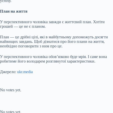
успіху.
План на життя
У перспективного чоловіка завжди є життєвий план. Хотіти
грошей — це не є планом.
План — це дрібні цілі, які в майбутньому допоможуть досягти
найвищих завдань. Щоб дізнатися про його плани на життя,
необхідно поговорити з ним про це.
У перспективного чоловіка обов’язково буде мрія. І саме вона
робитиме його володарем розглянутої характеристики.
Джерело:
ukr.media
Submit Rating
Rate this item:
No votes yet.
Submit Rating
Rate this item:
No votes yet.