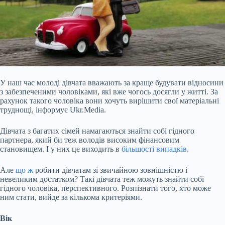
У наш час молоді дівчата вважають за краще будувати відносини
з забезпеченими чоловіками, які вже чогось досягли у житті. За
рахунок такого чоловіка вони хочуть вирішити свої матеріальні
труднощі, інформує Ukr.Media.
Дівчата з багатих сімей намагаються знайти собі гідного
партнера, який би теж володів високим фінансовим
становищем. І у них це виходить в
більшості випадків
.
Але
що ж
робити дівчатам зі звичайною зовнішністю і
невеликим достатком? Такі дівчата теж можуть знайти собі
гідного чоловіка, перспективного. Розпізнати того, хто може
ним стати, вийде за кількома критеріями.
Вік