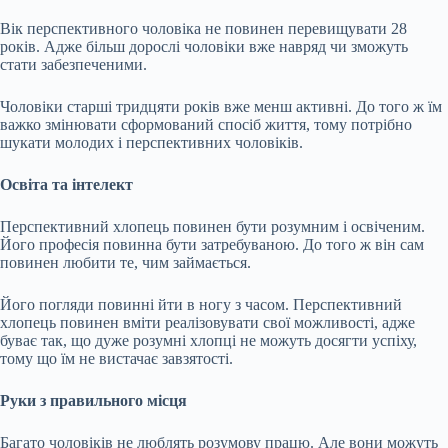
Вік перспективного чоловіка не повинен перевищувати 28
років. Адже більш дорослі чоловіки вже навряд чи зможуть
стати забезпеченими.
Чоловіки старші тридцяти років вже менш активні. До того ж їм
важко змінювати сформований спосіб життя, тому потрібно
шукати молодих і перспективних чоловіків.
Освіта та інтелект
Перспективний хлопець повинен бути розумним і освіченим.
Його професія повинна бути затребуваною. До того ж він сам
повинен любити те, чим займається.
Його погляди повинні йти в ногу з часом. Перспективний
хлопець повинен вміти реалізовувати свої можливості, адже
буває так, що дуже розумні хлопці не можуть досягти успіху,
тому що їм не вистачає завзятості.
Руки з правильного місця
Багато чоловіків не люблять розумову працю. Але вони можуть