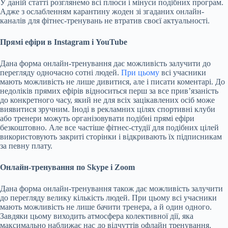
У даній статті розглянемо всі плюси і мінуси подібних програм.
Адже з ослабленням карантину жоден зі згаданих онлайн-
каналів для фітнес-тренувань не втратив своєї актуальності.
Прямі ефіри в Instagram і YouTube
Дана форма онлайн-тренування дає можливість залучити до
перегляду одночасно сотні людей.
При цьому
всі учасники
мають можливість не лише дивитися, але і писати коментарі. До
недоліків прямих ефірів відноситься перш за все прив’язаність
до конкретного часу, який не для всіх зацікавлених осіб може
виявитися зручним. Іноді в рекламних цілях спортивні клуби
або тренери можуть організовувати подібні прямі ефіри
безкоштовно. Але все частіше фітнес-студії для подібних цілей
використовують закриті сторінки і відкривають їх підписникам
за певну плату.
Онлайн-тренування по Skype і Zoom
Дана форма онлайн-тренування також дає можливість залучити
до перегляду велику кількість людей. При цьому всі учасники
мають можливість не лише бачити тренера, а й один одного.
Завдяки цьому виходить атмосфера колективної дії, яка
максимально наближає нас до відчуттів офлайн тренування.