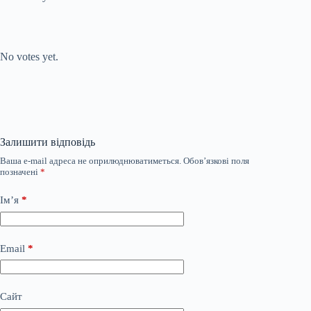
Submit Rating
Rate this item:
No votes yet.
Залишити відповідь
Ваша e-mail адреса не оприлюднюватиметься.
Обов’язкові поля
позначені
*
Ім’я
*
Email
*
Сайт