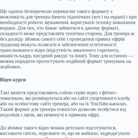
Ще однією безперечною перевагою такого формату є
можливість для тренера бачити підопічних (хоч і на екрані) і при
необхідності робити зауваження, коригувати техніку виконання
вправи. Для тих, хто бажає займатися в даному форматі,
складності може представляти технічна сторона. Для тренера ж
без досвіду зйомок самого себе і проведення прямих ефірів
труднощі можуть полягати в забезпеченні естетичності
трансльованого відео (відсутність заваленого горизонту,
жвавість кадру, вигідний ракурс та інше). Тому для останніх —
можна порадити протестувати подібний формат тренувань на
знайомих.
Відео курси
Такі заняття представляють собою серію відео з фітнес-
тематикою, які розміщуються або на сайті спортивного клубу,
або на особистому сайті тренера, або на їх YouTube-каналах.
Такий формат для тренера повністю дозволяє позбутися від
недоліків і ляпів, які неминучі в прямому ефірі.
До зйомки такого відео можна ретельно підготуватися,
виставити світло, перезняти те, що не вийшло, відредагувати