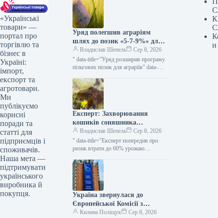
П
С
«Українські
К
товари» —
С
Уряд полегшив аграріям
портал про
К
шлях до позик «5-7-9%» для
торгівлю та
и
весняних посівних робіт та
Владислав Шепель
Сер 8, 2026
бізнес в
виробничих завдань —
” data-title=”Уряд розширив програму
Україні:
КУРКУЛЬ
пільгових позик для аграріїв” data-
імпорт,
url=”https://kurkul.com/news/41873-
експорт та
uryad-rozshiriv-programu-dostupnih-
агротовари.
kreditiv-dlya-fermeriv”> Уряд
Ми
розширив програму пільгових позик
публікуємо
для аграріїв 8 серпня 2026 53…
Експерт: Захворювання
корисні
кошиків соняшника
поради та
загрожують втратою до 60%
Владислав Шепель
Сер 8, 2026
статті для
врожаю — KURKUL
підприємців і
” data-title=”Експерт попередив про
ризик втрати до 60% урожаю
споживачів.
соняшнику через гнилі” data-
Наша мета —
url=”https://kurkul.com/news/41847-
підтримувати
ekspert-poperediv-pro-rizik-vtrati-do-60-
українського
urojayu-sonyashniku-cherez-gnili”>
виробника й
Експерт повідомив про ймовірність
покупця.
Україна звернулася до
втрати до 60%…
Європейської Комісії з
проханням про надання 220
Килина Поліщук
Сер 8, 2026