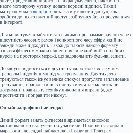
зняте, представивши його в найкращому світлі, накласти на
нього мотивуючу музику, додати корисні підписи. Такий
матеріал можна
як просто
викласти у вільний доступ, так і
зробити до нього платний доступ, зайнятися його просуванням
в Інтернеті.
Для користувачів займатися за такими програмами зручно через
відсутність часових рамок і конкретного часу ефіру, який не
завжди може підходити. Також до плюсів даного формату
заняття фітнесом можна віднести величезний вибір подібних
курсів на просторах мережі, що задовольнить будь-які запити.
До мінусів відноситься відсутність зворотного зв’язку між
тренером і підопічними під час тренування. Для тих, хто
тренуються також існує велика спокуса прогуляти заплановане
тренування, працювати не в повну силу, а також ризик не
дотримати правильну техніку виконання вправи (адже
простежити і поправити нікому).
Онлайн-марафони і челенджі
Даний формат занять фітнесом відрізняється високою
мотивованістю і залученістю учасників. Проводяться онлайн-
марафони і челенджі найчастіше в Instagram і Телеграм.