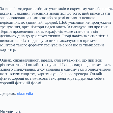
Зазвичай, модератор збирає учасників в окремому чаті або навіть
акаунті. Завдання учасників зводиться до того, щоб виконувати
запропонований комплекс або окремі вправи з певною
періодичністю (зазвичай, щодня). Щоб учасники не пропускали
тренування, організатори надсилають їм нагадування про них.
Термін проведення таких марафонів може становити від
декількох днів до декількох тижнів. Іноді навіть за активність і
виконання всіх завдань учасники заохочуються призами.
Мінусом такого формату тренувань є хіба що їх тимчасовий
характер.
Однак, справедливості заради, слід зауважити, що при всій
різноманітності онлайн тренувань і їх переваг, ніщо не замінить
живого спілкування, духу єднання в одному залі з однодумцями
по заняттях спортом, харизми улюбленого тренера. Онлайн
фітнес хороші як тимчасова і екстрена міра підтримки себе в
хорошій фізичній формі.
Джерело:
ukr.media
Submit Rating
Rate this item:
No votes yet.