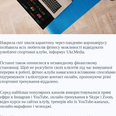
Накрила світ хвиля карантину через пандемію коронавірусу
позбавила всіх любителів фітнесу можливості відвідувати
улюблені спортивні клуби, інформує Ukr.Media.
Останні також опинилися в незавидному фінансовому
становищі. Щоб не розгубити своїх клієнтів під час вимушеної
перерви в роботі, фітнес-клуби намагалися всілякими способами
підтримувати з клієнтурою контакт онлайн, пропонуючи різні
спортивні тренування віддалено.
Серед найбільш популярних каналів використовувалися прямі
ефіри в Instagram
і YouTube, онлайн-тренування в Skype і Zoom,
відео курси на сайтах клубу, тренерів або їх YouTube-каналах,
онлайн-марафони і челенджі.