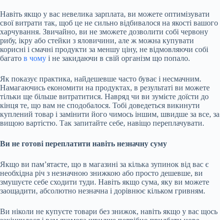
Навіть якщо у вас невелика зарплата, ви можете оптимізувати
свої витрати так, щоб це не сильно відбивалося на якості вашого
харчування. Звичайно, ви не зможете дозволити собі червону
рибу, ікру або стейки з яловичини, але ж можна купувати
корисні і смачні продукти за меншу ціну, не відмовляючи собі
багато
в чому
і не закидаючи в свій організм що попало.
Як показує практика, найдешевше часто буває і несмачним.
Намагаючись економити на продуктах, в результаті ви можете
тільки ще більше витратитися. Навряд чи ви зумієте доїсти до
кінця те, що вам не сподобалося. Тобі доведеться викинути
куплений товар і замінити його чимось іншим, швидше за все, за
вищою вартістю. Так запитайте себе, навіщо переплачувати.
Ви не готові переплатити навіть незначну суму
Якщо ви пам’ятаєте, що в магазині за кілька зупинок від вас є
необхідна річ з незначною знижкою або просто дешевше, ви
змушуєте себе сходити туди. Навіть якщо сума, яку ви можете
заощадити, абсолютно незначна і дорівнює кільком гривням.
Ви ніколи не купуєте товари без знижок, навіть якщо у вас щось