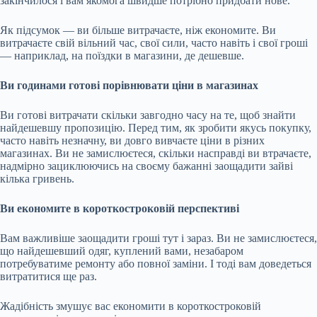
закінчилося і вам якомога швидше потрібно придбати нове.
Як підсумок — ви більше витрачаєте, ніж економите. Ви
витрачаєте свій вільний час, свої сили, часто навіть і свої гроші
— наприклад, на поїздки в магазини, де дешевше.
Ви годинами готові порівнювати ціни в магазинах
Ви готові витрачати скільки завгодно часу на те, щоб знайти
найдешевшу пропозицію. Перед тим, як зробити якусь покупку,
часто навіть незначну, ви довго вивчаєте ціни в різних
магазинах. Ви не замислюєтеся, скільки насправді ви втрачаєте,
надмірно зациклюючись на своєму бажанні заощадити зайві
кілька гривень.
Ви економите в короткостроковій перспективі
Вам важливіше заощадити гроші тут і зараз. Ви не замислюєтеся,
що найдешевший одяг, куплений вами, незабаром
потребуватиме ремонту або повної заміни. І тоді вам доведеться
витратитися ще раз.
Жадібність змушує вас економити в короткостроковій