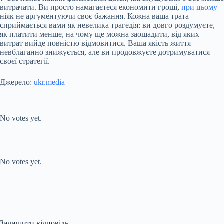
витрачати. Ви просто намагаєтеся економити гроші,
при цьому
ніяк не аргументуючи своє бажання. Кожна ваша трата
сприймається вами як невелика трагедія: ви довго роздумуєте,
як платити менше, на чому ще можна заощадити, від яких
витрат вийде повністю відмовитися. Ваша якість життя
невблаганно знижується, але ви продовжуєте дотримуватися
своєї стратегії.
Джерело:
ukr.media
Submit Rating
Rate this item:
No votes yet.
Submit Rating
Rate this item:
No votes yet.
Залишити відповідь