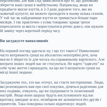
перспективі, але вам слід замислитися про те, що допоможе
зберегти ваші гроші в майбутньому. Наприклад, якщо ви
придбаєте якісне взуття, в 2-3 рази дорожче того, яке ви
зазвичай купуєте, ви можете проходити в ньому кілька сезонів.
У той час як найдешевше взуття не тримається більше пари
місяців. І так практично з усіма товарами: краще трохи
переплатити за якість і користуватися річчю довго, ніж шукати
їй заміну через короткий період часу.
Ви засуджуєте навколишніх
На перший погляд здається: ну, і що тут такого? Навколишні
часто витрачають гроші на абсолютно непотрібні речі, хоча
могли б зберегти їх для чогось по-справжньому вартісного. Але
витрати інших людей вас не стосуються. Не варто “одягати” на
себе чуже життя і прикидати, на що ви б витратили гроші на
місці іншої людини.
Засуджуючи тих, хто вас оточує, ви стаєте нестерпними. Люди,
які розповідають вам про свої покупки, діляться радісними для
них подіями, очікують, що ви підтримаєте їх позитивний
настрій. Якщо вони щоразу будуть вислуховувати від вас
критику, швидше за все, незабаром ви залишитеся без друзів і
приятелів. Така поведінка сильно відштовхує людей.