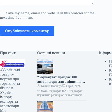
Save my name, email and website in this browser for the
next time I comment.
Опублікувати коментар
Про сайт
Останні новини
Інформ
П
С
«Українські
К
товари» —
С
“Укрнафта” придбає 100
портал про
К
автоцистерн для зміцнення
торгівлю та
и
безпеки доставки палива
Килина Поліщук
Сер 8, 2026
бізнес в
“> Фото: Укрнафта ПАТ "Укрнафта"
Україні:
неухильно розширює свій автопарк
імпорт,
цистерн для підвищення стабільності
експорт та
забезпечення пальним по всій території
агротовари.
держави, проінформувала…
Ми