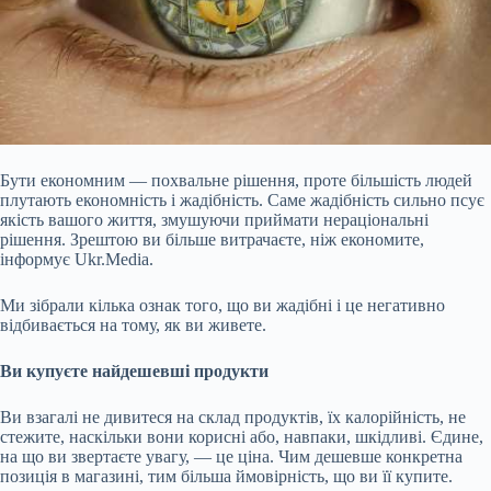
Бути економним — похвальне рішення, проте більшість людей
плутають економність і жадібність. Саме жадібність сильно псує
якість вашого життя, змушуючи приймати нераціональні
рішення. Зрештою ви більше витрачаєте, ніж економите,
інформує Ukr.Media.
Ми зібрали кілька ознак того, що ви жадібні і це негативно
відбивається на тому, як ви живете.
Ви купуєте найдешевші продукти
Ви взагалі не дивитеся на склад продуктів, їх калорійність, не
стежите, наскільки вони корисні або, навпаки, шкідливі. Єдине,
на що ви звертаєте увагу, — це ціна. Чим дешевше конкретна
позиція в магазині, тим більша ймовірність, що ви її купите.