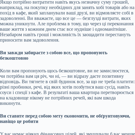
Якщо потрібно витратити навіть якусь незначну суму грошей,
наприклад, на покупку необхідних для занять хобі товарів або на
похід в кафе, який запланували ваші друзі, ви відмовляєте собі в
задоволенні. Ви вважаєте, що все це — безглузді витрати, яких
можна уникнути. Але проблема в тому, що через ці переконання
ваше життя з кожним днем стає все нудніше і одноманітніше.
Незабаром навіть гроші і можливість їх заощадити перестануть
приносити вам задоволення.
Ви завжди забираєте з собою все, що пропонують
безкоштовно
Коли вам пропонують щось безкоштовне, ви не замислюєтеся,
чи потрібна вам ця річ, чи ні, — ви відразу даєте позитивну
відповідь. Ви тягнете в свій будинок все, за що не треба платити:
різні пробники, речі, від яких хотів позбутися ваш сусід, навіть
соуси і спеції з кафе. В результаті ваша квартира перетворюється
на кладовище нікому не потрібних речей, які вам шкода
викинути.
Ви ставите перед собою мету економити, не обґрунтовуючи,
навіщо це робити
У вас немає ніяких фінансових цілей, які змушували б вас менше