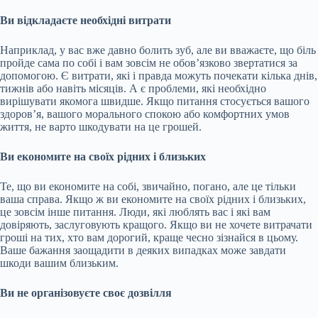
Ви відкладаєте необхідні витрати
Наприклад, у вас вже давно болить зуб, але ви вважаєте, що біль
пройде сама по собі і вам зовсім не обов’язково звертатися за
допомогою. Є витрати, які і правда можуть почекати кілька днів,
тижнів або навіть місяців. А є проблеми, які необхідно
вирішувати якомога швидше. Якщо питання стосується вашого
здоров’я, вашого морального спокою або комфортних умов
життя, не варто шкодувати на це грошей.
Ви економите на своїх рідних і близьких
Те, що ви економите на собі, звичайно, погано, але це тільки
ваша справа. Якщо ж ви економите на своїх рідних і близьких,
це зовсім інше питання. Люди, які люблять вас і які вам
довіряють, заслуговують кращого. Якщо ви не хочете витрачати
гроші на тих, хто вам дорогий, краще чесно зізнайся в цьому.
Ваше бажання заощадити в деяких випадках може завдати
шкоди вашим близьким.
Ви не організовуєте своє дозвілля