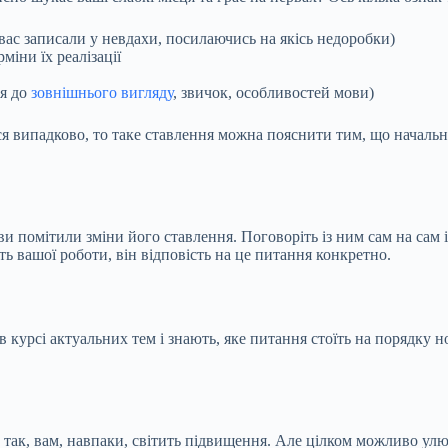
 вас записали у невдахи, посилаючись на якісь недоробки)
міни їх реалізації
ся до
зовнішнього вигляду
, звичок, особливостей мови)
ся випадково, то таке ставлення можна пояснити тим, що начальн
ви помітили зміни його ставлення. Поговоріть із ним сам на сам 
ть вашої роботи, він відповість на це питання конкретно.
в курсі актуальних тем і знають, яке питання стоїть на порядку 
 так, вам, навпаки, світить підвищення. Але цілком можливо улюб