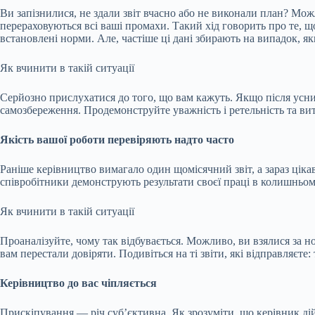
Ви запізнилися, не здали звіт вчасно або не виконали план? Мо
перераховуються всі ваші промахи. Такий хід говорить про те, 
встановлені норми. Але, частіше ці дані збирають на випадок, я
Як вчинити в такій ситуації
Серйозно прислухатися до того, що вам кажуть. Якщо після усн
самозбереження. Продемонструйте уважність і ретельність та вит
Якість вашої роботи перевіряють надто часто
Раніше керівництво вимагало один щомісячний звіт, а зараз ціка
співробітники демонструють результати своєї праці в колишньом
Як вчинити в такій ситуації
Проаналізуйте, чому так відбувається. Можливо, ви взялися за н
вам перестали довіряти. Подивіться на ті звіти, які відправляєте:
Керівництво до вас чіпляється
Прискіпування — річ суб’єктивна. Як зрозуміти, що керівник дій