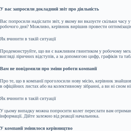
У вас запросили докладний звіт про діяльність
Вас попросили надіслати звіт, у якому ви вказуєте скільки часу 
робочого дня? Можливо, керівник вирішив провести оптимізацію 
Як вчинити в такій ситуації
Продемонструйте, що ви є важливим гвинтиком у робочому механіз
вигляді ліричних відступів, а за допомогою цифр, графіків та таб
Вам не повідомили про зміни роботи компанії
Про те, що в компанії проголосили нову місію, керівник знайшов і
в офіційних листах або на колективному зібранні, а ви ні сном н
Як вчинити в такій ситуації
У цьому випадку можна попросити колег переслати вам отримані в
інформації. Дійте залежно від реакції начальника.
У компанії змінилося керівництво