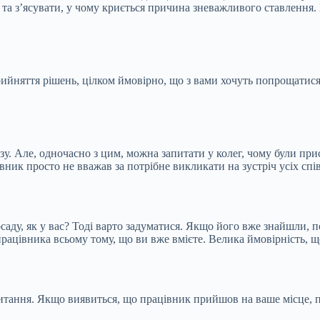
 та з’ясувати, у чому криється причина зневажливого ставлення.
ийняття рішень, цілком ймовірно, що з вами хочуть попрощатися.
у. Але, одночасно з цим, можна запитати у колег, чому були при
ник просто не вважав за потрібне викликати на зустріч усіх сп
саду, як у вас? Тоді варто задуматися. Якщо його вже знайшли, 
ацівника всьому тому, що ви вже вмієте. Велика ймовірність, що
итання. Якщо виявиться, що працівник прийшов на ваше місце, п