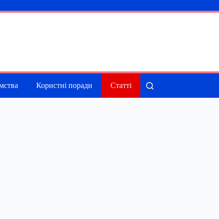
мства
Користні поради
Статті