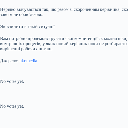
Нерідко відбувається так, що разом зі скороченням керівника, с
зовсім не обов’язково.
Як вчинити в такій ситуації
Вам потрібно продемонструвати свої компетенції як можна швидш
внутрішніх процесів, у яких новий керівник поки не розбираєть
вирішенні робочих питань.
Джерело:
ukr.media
Submit Rating
Rate this item:
No votes yet.
Submit Rating
Rate this item:
No votes yet.