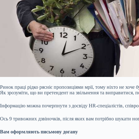
Ринок праці рідко рясніє пропозиціями мрії, тому ніхто не хоче
Як зрозуміти, що ви претендент на звільнення та виправитися, п
Інформацію можна почерпнути з досвіду HR-спеціалістів, співроб
Ось 9 тривожних дзвіночків, після яких вам потрібно шукати нов
Вам оформляють письмову догану