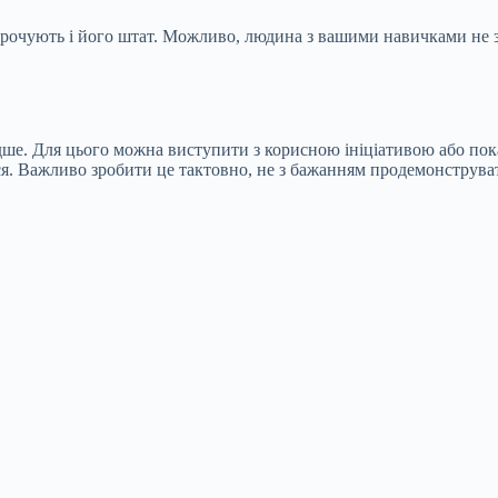
корочують і його штат. Можливо, людина з вашими навичками не з
е. Для цього можна виступити з корисною ініціативою або показ
ся. Важливо зробити це тактовно, не з бажанням продемонструва