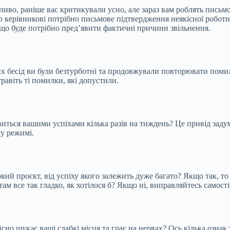
жливо, раніше вас критикували усно, але зараз вам роблять пись
що керівникові потрібно письмове підтвердження неякісної робот
кщо буде потрібно пред’явити фактичні причини звільнення.
их бесід ви були безтурботні та продовжували повторювати поми
равіть ті помилки, які допустили.
виться вашими успіхами кілька разів на тиждень? Це привід заду
у режимі.
овий проєкт, від успіху якого залежить дуже багато? Якщо так, т
 там все так гладко, як хотілося б? Якщо ні, виправляйтесь самост
сно шукає ваші слабкі місця та грає на нервах? Ось кілька ознак