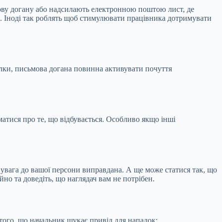
мову догану або надсилають електронною поштою лист, де
и. Іноді так роблять щоб стимулювати працівника дотримувати
лки, письмова догана повинна активувати почуття
матися про те, що відбувається. Особливо якщо інші
о увага до вашої персони виправдана. А ще може статися так, що
ійно та доведіть, що наглядач вам не потрібен.
 того, що начальник шукає привід для нападок: