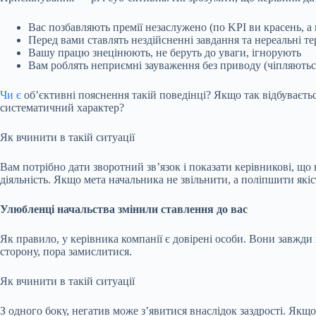
Вас позбавляють премії незаслужено (по KPI ви красень, а
Перед вами ставлять нездійсненні завдання та нереальні тер
Вашу працю знецінюють, не беруть до уваги, ігнорують
Вам роблять неприємні зауваження без приводу (чіпляють
Чи є
об’єктивні пояснення такій поведінці? Якщо так відбуваєть
систематичний характер?
Як вчинити в такій ситуації
Вам потрібно дати зворотний зв’язок і показати керівникові, що 
діяльність. Якщо мета начальника не звільнити, а поліпшити якіс
Улюбленці начальства змінили ставлення до вас
Як правило, у керівника компанії є довірені особи. Вони завжди 
сторону, пора замислитися.
Як вчинити в такій ситуації
З одного боку, негатив може з’явитися внаслідок заздрості. Якщо