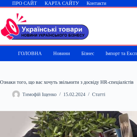
Перейти
ПРО САЙТ
КАРТА САЙТУ
Контакти
до
вмісту
ГОЛОВНА
Новини
Бізнес
Імпорт та Екс
Ознаки того, що вас хочуть звільнити з досвіду HR-спеціалістів
Тимофій Іщенко
15.02.2024
Статті