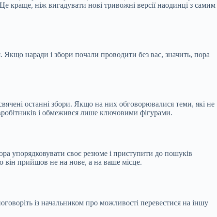
 Це краще, ніж вигадувати нові тривожні версії наодинці з самим
 Якщо наради і збори почали проводити без вас, значить, пора
свячені останні збори. Якщо на них обговорювалися теми, які не
івробітників і обмежився лише ключовими фігурами.
пора упорядковувати своє резюме і приступити до пошуків
 він прийшов не на нове, а на ваше місце.
оговоріть із начальником про можливості перевестися на іншу