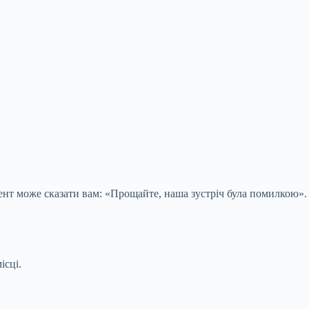
мент може сказати вам: «Прощайте, наша зустріч була помилкою».
ісці.