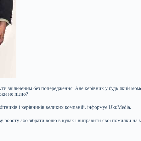
 бути звільненим без попередження. Але керівник у будь-який мо
оки не пізно?
ітників і керівників великих компаній, інформує Ukr.Media.
у роботу або зібрати волю в кулак і
виправити свої помилки на м