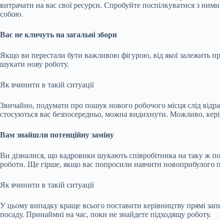
витрачати на вас свої ресурси. Спробуйте поспілкуватися з ними
собою.
Вас не кличуть на загальні збори
Якщо ви перестали бути важливою фігурою, від якої залежить пр
шукати нову роботу.
Як вчинити в такій ситуації
Звичайно, подумати про пошук нового робочого місця слід відраз
стосуються вас безпосередньо, можна видихнути. Можливо, керів
Вам знайшли потенційну заміну
Ви дізналися, що кадровики шукають співробітника на таку ж по
роботи. Ще гірше, якщо вас попросили навчити новоприбулого пр
Як вчинити в такій ситуації
У цьому випадку краще всього поставити керівництву прямі зап
посаду. Принаймні на час, поки не знайдете підходящу роботу.