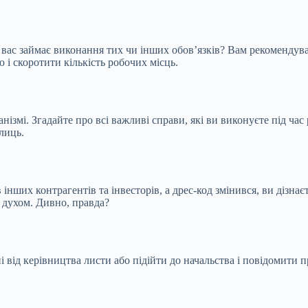
у вас займає виконання тих чи інших обов’язків? Вам рекомендувал
і скоротити кількість робочих місць.
мі. Згадайте про всі важливі справи, які ви виконуєте під час 
лиць.
нших контрагентів та інвесторів, а дрес-код змінився, ви дізнаєт
і духом. Дивно, правда?
ід керівництва листи або підійти до начальства і повідомити про