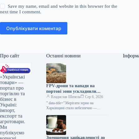
Save my name, email and website in this browser for the
next time I comment.
Опублікувати коментар
Про сайт
Останні новини
Інформ
«Українські
товари» —
FPV-дрони та напади на
портал про
портові зони ускладнили
торгівлю та
діяльність сільгоспвиробників
Владислав Шепель
Сер 6, 2026
бізнес в
Харківської області —
” data-title=”Зберігати зерно на
Україні:
КУРКУЛЬ
Харківщині стало небезпечно —
імпорт,
фермер” data-
експорт та
url=”https://kurkul.com/news/41851-
агротовари.
zberigati-zerno-na-harkivschini-stalo-
Ми
nebezpechno–fermer”> Зберігати
публікуємо
врожай на Харківщині стало
Зменшення зацікавленості до
корисні
ризиковано — аграрій 5 серпня…