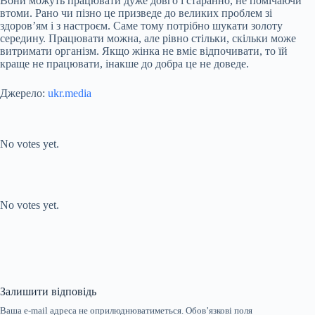
Вони можуть працювати дуже довго і старанно, не помічаючи
втоми. Рано чи пізно це призведе до великих проблем зі
здоров’ям і з настроєм. Саме тому потрібно шукати золоту
середину. Працювати можна, але рівно стільки, скільки може
витримати організм. Якщо жінка не вміє відпочивати, то їй
краще не працювати, інакше до добра це не доведе.
Джерело:
ukr.media
Submit Rating
Rate this item:
No votes yet.
Submit Rating
Rate this item:
No votes yet.
Залишити відповідь
Ваша e-mail адреса не оприлюднюватиметься.
Обов’язкові поля