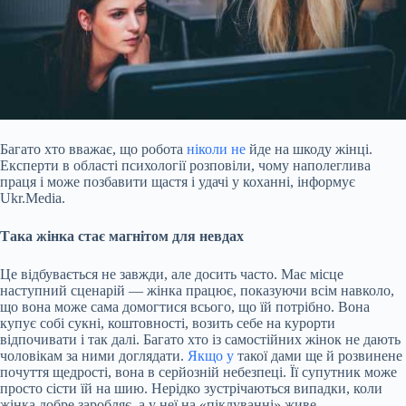
Багато хто вважає, що робота
ніколи не
йде на шкоду жінці.
Експерти в області психології розповіли, чому наполеглива
праця і може позбавити щастя і удачі у коханні, інформує
Ukr.Media.
Така жінка стає магнітом для невдах
Це відбувається не завжди, але досить часто. Має
місце
наступний сценарій — жінка працює, показуючи всім навколо,
що вона може сама домогтися всього, що їй потрібно. Вона
купує собі сукні, коштовності, возить себе на курорти
відпочивати і так далі. Багато хто із самостійних жінок не дають
чоловікам за ними доглядати.
Якщо у
такої дами ще й розвинене
почуття щедрості, вона в серйозній небезпеці. Її супутник може
просто сісти їй на шию. Нерідко зустрічаються випадки, коли
жінка добре заробляє, а у неї на «піклуванні» живе