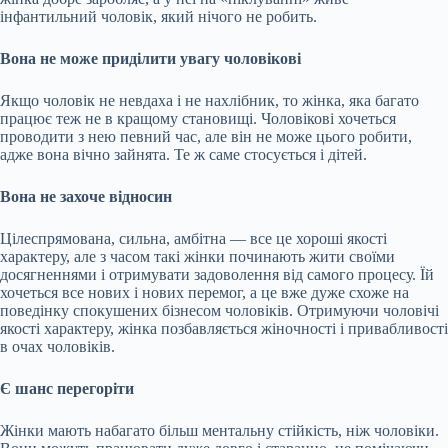
інфантильний чоловік, який нічого не робить.
Вона не може приділити увагу чоловікові
Якщо чоловік не невдаха і не нахлібник, то жінка, яка багато
працює теж не в кращому становищі. Чоловікові хочеться
проводити з нею певний час, але він не може цього робити,
адже вона вічно зайнята. Те ж саме стосується і дітей.
Вона не захоче відносин
Цілеспрямована, сильна, амбітна — все це хороші якості
характеру, але з часом такі жінки починають жити своїми
досягненнями і отримувати задоволення від самого процесу. Їй
хочеться все нових і нових перемог, а це вже дуже схоже на
поведінку спокушених бізнесом чоловіків. Отримуючи чоловічі
якості характеру, жінка позбавляється жіночності і привабливості
в очах чоловіків.
Є шанс перегоріти
Жінки мають набагато більш ментальну стійкість, ніж чоловіки.