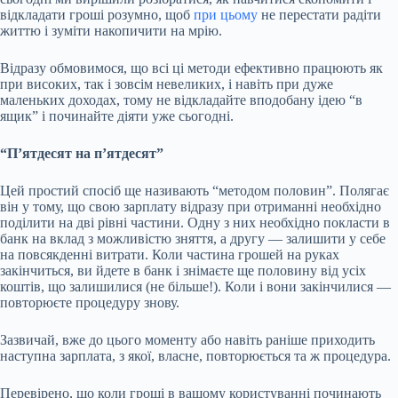
відкладати гроші розумно, щоб
при цьому
не перестати радіти
життю і зуміти накопичити на мрію.
Відразу обмовимося, що всі ці методи ефективно працюють як
при високих, так і зовсім невеликих, і навіть при дуже
маленьких доходах, тому не відкладайте вподобану ідею “в
ящик” і починайте діяти уже сьогодні.
“П’ятдесят на п’ятдесят”
Цей простий спосіб ще називають “методом половин”. Полягає
він у тому, що свою зарплату відразу при отриманні необхідно
поділити на дві рівні частини. Одну з них необхідно покласти в
банк на вклад з можливістю зняття, а другу — залишити у себе
на повсякденні витрати. Коли частина грошей на руках
закінчиться, ви йдете в банк і знімаєте ще половину від усіх
коштів, що залишилися (не більше!). Коли і вони закінчилися —
повторюєте процедуру знову.
Зазвичай, вже до цього моменту або навіть раніше приходить
наступна зарплата, з якої, власне, повторюється та ж процедура.
Перевірено, що коли гроші в вашому користуванні починають