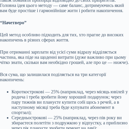
також поміняти пропорції відповідно до своїх пріоритетів.
Головна ідея цього методу — саме баланс, дотримуючись який
вам буде простіше і гармонійніше жити і робити накопичення.
“Начетверо”
Цей метод особливо підходить для тих, хто прагне до високих
накопичень в різних сферах життя.
При отриманні зарплати від усієї суми відразу відділяється
частина, яка піде на щоденні витрати (дуже важливо при цьому
чітко знати, скільки вам необхідно грошей, але про це — нижче).
Вся сума, що залишилася поділяється на три категорії
накопичень:
Короткострокові — 25% (наприклад, через місяць ювілей у
родича і треба зробити йому хороший подарунок; через
пару тижнів ви плануєте купити собі щось з речей, а в
наступному місяці треба буде купувати абонемент в
спортзал);
Середньострокові — 25% (наприклад, через пів року ви
збираєтеся полетіти з подружкою у відпустку, а приблизно
через рік плануєте зробити ремонт на дачі);