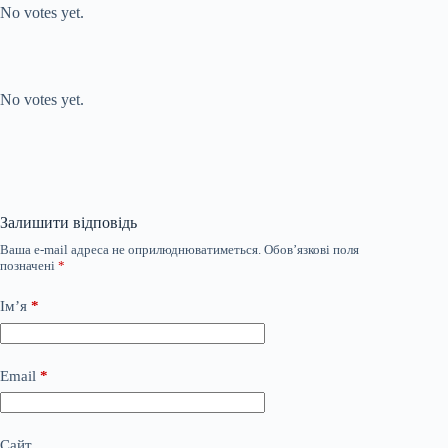
No votes yet.
Submit Rating
Rate this item:
No votes yet.
Залишити відповідь
Ваша e-mail адреса не оприлюднюватиметься.
Обов’язкові поля
позначені
*
Ім’я
*
Email
*
Сайт