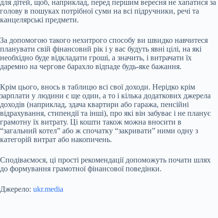
для дітей, щоб, наприклад, перед першим вересня не хапатися за
голову в пошуках потрібної суми на всі підручники, речі та
канцелярські предмети.
За допомогою такого нехитрого способу ви швидко навчитеся
планувати свій фінансовий рік і у вас будуть явні цілі, на які
необхідно буде відкладати гроші, а значить, і витрачати їх
даремно на чергове барахло відпаде будь-яке бажання.
Крім цього, внось в таблицю всі свої доходи. Нерідко крім
зарплати у людини є ще один, а то і кілька додаткових джерела
доходів (наприклад, здача квартири або гаража, пенсійні
відрахування, стипендії та інші), про які він забуває і не планує
грамотну їх витрату. Ці кошти також можна вносити в
“загальний котел” або ж спочатку “закривати” ними одну з
категорій витрат або накопичень.
Сподіваємося, ці прості рекомендації допоможуть почати шлях
до формування грамотної фінансової поведінки.
Джерело:
ukr.media
Submit Rating
Rate this item: