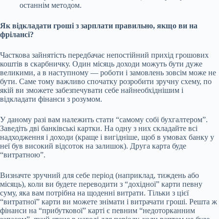
останнім методом.
Як відкладати гроші з зарплати правильно, якщо ви на
фрілансі?
Часткова зайнятість передбачає непостійний прихід грошових
коштів в скарбничку. Один місяць доходи можуть бути дуже
великими, а в наступному — роботи і замовлень зовсім може не
бути. Саме тому важливо спочатку розробити зручну схему, по
якій ви зможете забезпечувати себе найнеобхіднішим і
відкладати фінанси з розумом.
У даному разі вам належить стати “самому собі бухгалтером”.
Заведіть дві банківські картки. На одну з них складайте всі
надходження і доходи (краще і вигідніше, щоб в умовах банку у
неї був високий відсоток на залишок). Друга карта буде
“витратною”.
Визначте зручний для себе період (наприклад, тиждень або
місяць), коли ви будете переводити з “дохідної” карти певну
суму, яка вам потрібна на щоденні витрати. Тільки з цієї
“витратної” карти ви можете знімати і витрачати гроші. Решта ж
фінанси на “прибуткової” карті є певним “недоторканним