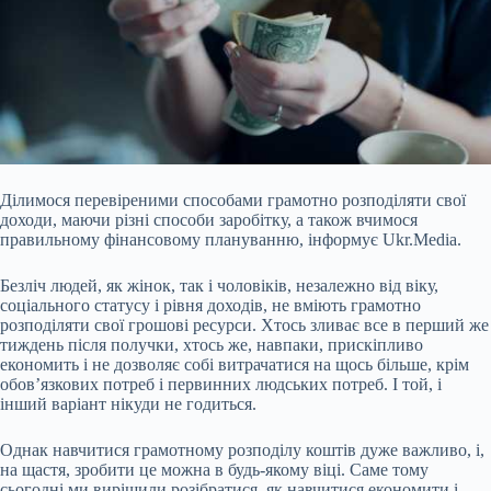
Ділимося перевіреними способами грамотно розподіляти свої
доходи, маючи різні способи заробітку, а також вчимося
правильному фінансовому плануванню, інформує Ukr.Media.
Безліч людей, як жінок, так і чоловіків, незалежно від віку,
соціального статусу і рівня доходів, не
вміють грамотно
розподіляти свої грошові ресурси. Хтось зливає все в перший же
тиждень після получки, хтось же, навпаки, прискіпливо
економить і не дозволяє собі витрачатися на щось більше, крім
обов’язкових потреб і первинних людських потреб. І той, і
інший варіант нікуди не годиться.
Однак навчитися грамотному розподілу коштів дуже важливо, і,
на щастя, зробити це можна в будь-якому віці. Саме тому
сьогодні ми вирішили розібратися, як навчитися економити і