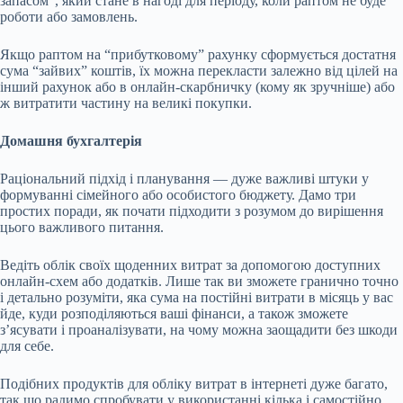
запасом”, який стане в нагоді для періоду, коли раптом не буде
роботи або замовлень.
Якщо раптом на “прибутковому” рахунку сформується достатня
сума “зайвих” коштів, їх можна перекласти залежно від цілей на
інший рахунок або в онлайн-скарбничку (кому як зручніше) або
ж витратити частину на великі покупки.
Домашня бухгалтерія
Раціональний підхід і планування — дуже важливі штуки у
формуванні сімейного або особистого бюджету. Дамо три
простих поради, як почати підходити з розумом до вирішення
цього важливого питання.
Ведіть облік своїх щоденних витрат за допомогою доступних
онлайн-схем або додатків. Лише так ви зможете гранично точно
і детально розуміти, яка сума на постійні витрати в місяць у вас
йде, куди розподіляються ваші фінанси, а також зможете
з’ясувати і проаналізувати, на чому можна заощадити без шкоди
для себе.
Подібних продуктів для обліку витрат в інтернеті дуже багато,
так що радимо спробувати у використанні кілька і самостійно