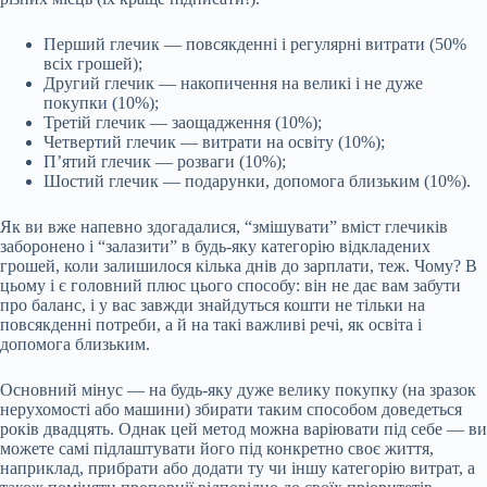
Перший глечик — повсякденні і регулярні витрати (50%
всіх грошей);
Другий глечик — накопичення на великі і не дуже
покупки (10%);
Третій глечик — заощадження (10%);
Четвертий глечик — витрати на освіту (10%);
П’ятий глечик — розваги (10%);
Шостий глечик — подарунки, допомога близьким (10%).
Як ви вже напевно здогадалися, “змішувати” вміст глечиків
заборонено і “залазити” в будь-яку категорію відкладених
грошей, коли залишилося кілька днів до зарплати, теж. Чому? В
цьому і є головний плюс цього способу: він не дає вам забути
про баланс, і у вас завжди знайдуться кошти не тільки на
повсякденні потреби, а й на такі важливі речі, як освіта і
допомога близьким.
Основний мінус — на будь-яку дуже велику покупку (на зразок
нерухомості або машини) збирати таким способом доведеться
років двадцять. Однак цей метод можна варіювати під себе — ви
можете самі підлаштувати його під конкретно своє життя,
наприклад, прибрати або додати ту чи іншу категорію витрат, а