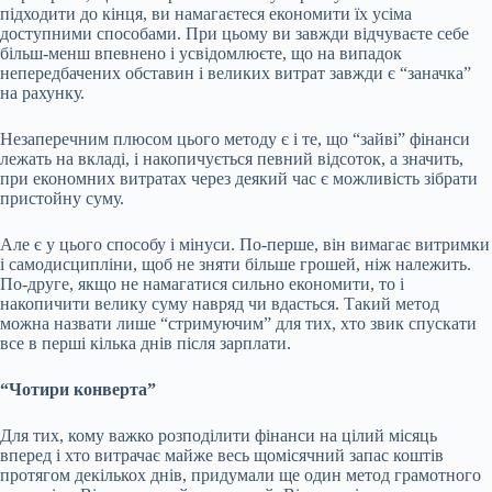
підходити до кінця, ви намагаєтеся економити їх усіма
доступними способами. При цьому ви завжди відчуваєте себе
більш-менш впевнено і усвідомлюєте, що на випадок
непередбачених обставин і великих витрат завжди є “заначка”
на рахунку.
Незаперечним плюсом цього методу є і те, що “зайві” фінанси
лежать на вкладі, і накопичується певний відсоток, а значить,
при економних витратах через деякий час є можливість зібрати
пристойну суму.
Але є у цього способу і мінуси. По-перше, він вимагає витримки
і самодисципліни, щоб не зняти більше грошей, ніж належить.
По-друге, якщо не намагатися сильно економити, то і
накопичити велику суму навряд чи вдасться. Такий метод
можна назвати лише “стримуючим” для тих, хто звик спускати
все в перші кілька днів після зарплати.
“Чотири конверта”
Для тих, кому важко розподілити фінанси на цілий місяць
вперед і хто витрачає майже весь щомісячний запас коштів
протягом декількох днів, придумали ще один метод грамотного