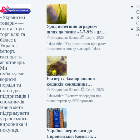
П
С
«Українські
К
товари» —
С
Уряд полегшив аграріям
портал про
К
шлях до позик «5-7-9%» для
торгівлю та
и
весняних посівних робіт та
Владислав Шепель
Сер 8, 2026
бізнес в
виробничих завдань —
” data-title=”Уряд розширив програму
Україні:
КУРКУЛЬ
пільгових позик для аграріїв” data-
імпорт,
url=”https://kurkul.com/news/41873-
експорт та
uryad-rozshiriv-programu-dostupnih-
агротовари.
kreditiv-dlya-fermeriv”> Уряд
Ми
розширив програму пільгових позик
публікуємо
для аграріїв 8 серпня 2026 53…
Експерт: Захворювання
корисні
кошиків соняшника
поради та
загрожують втратою до 60%
Владислав Шепель
Сер 8, 2026
статті для
врожаю — KURKUL
підприємців і
” data-title=”Експерт попередив про
ризик втрати до 60% урожаю
споживачів.
соняшнику через гнилі” data-
Наша мета —
url=”https://kurkul.com/news/41847-
підтримувати
ekspert-poperediv-pro-rizik-vtrati-do-60-
українського
urojayu-sonyashniku-cherez-gnili”>
виробника й
Експерт повідомив про ймовірність
покупця.
Україна звернулася до
втрати до 60%…
Європейської Комісії з