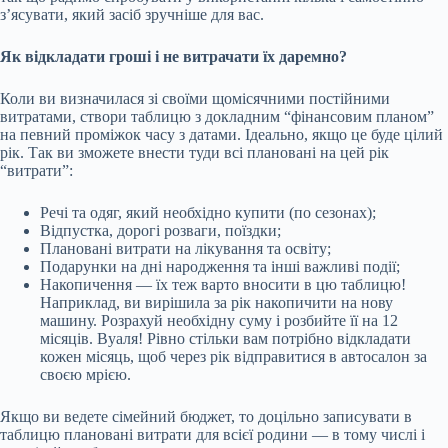
з’ясувати, який засіб зручніше для вас.
Як відкладати гроші і не витрачати їх даремно?
Коли ви визначилася зі своїми щомісячними постійними
витратами, створи таблицю з докладним “фінансовим планом”
на певний проміжок часу з датами. Ідеально, якщо це буде цілий
рік. Так ви зможете внести туди всі плановані на цей рік
“витрати”:
Речі та одяг, який необхідно купити (по сезонах);
Відпустка, дорогі розваги, поїздки;
Плановані витрати на лікування та освіту;
Подарунки на дні народження та інші важливі події;
Накопичення — їх теж варто вносити в цю таблицю!
Наприклад, ви вирішила за рік накопичити на нову
машину. Розрахуй необхідну суму і розбийте її на 12
місяців. Вуаля! Рівно стільки вам потрібно відкладати
кожен місяць, щоб через рік відправитися в автосалон за
своєю мрією.
Якщо ви ведете сімейний бюджет, то доцільно записувати в
таблицю плановані витрати для всієї родини — в тому числі і