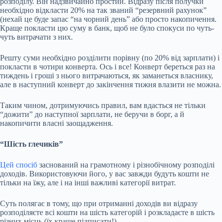
розподілу. Він надзвичайно простий. Відразу після получки
необхідно відкласти 20% на так званий “резервний рахунок”
(нехай це буде запас “на чорний день” або просто накопичення.
Краще покласти цю суму в банк, щоб не було спокуси по чуть-
чуть витрачати з них.
Решту суми необхідно розділити порівну (по 20% від зарплати) і
покласти в чотири конверта. Ось і все! Конверт береться раз на
тиждень і гроші з нього витрачаються, як заманеться власнику,
але в наступний конверт до закінчення тижня влазити не можна.
Таким чином, дотримуючись правил, вам вдасться не тільки
“дожити” до наступної зарплати, не беручи в борг, а й
накопичити власні заощадження.
“Шість глечиків”
Цей спосіб
заснований на грамотному і різнобічному розподілі
доходів. Використовуючи його, у вас завжди будуть кошти не
тільки на їжу, але і на інші важливі категорії витрат.
Суть полягає в тому, що при отриманні доходів ви відразу
розподіляєте всі кошти на шість категорій і розкладаєте в шість
різних місць (їх краще підписати!).