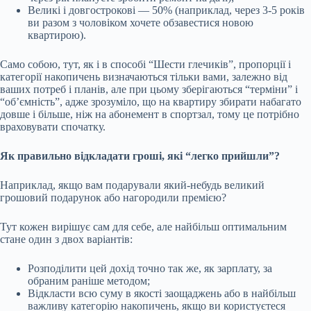
Великі і довгострокові — 50% (наприклад, через 3-5 років
ви разом з чоловіком хочете обзавестися новою
квартирою).
Само собою, тут, як і в способі “Шести глечиків”, пропорції і
категорії накопичень визначаються тільки вами, залежно від
ваших потреб і планів, але при цьому зберігаються “терміни” і
“об’ємність”, адже зрозуміло, що на квартиру збирати набагато
довше і більше, ніж на абонемент в спортзал, тому це потрібно
враховувати спочатку.
Як правильно відкладати гроші, які “легко прийшли”?
Наприклад, якщо вам подарували який-небудь великий
грошовий подарунок або нагородили премією?
Тут кожен вирішує сам для себе, але найбільш оптимальним
стане один з двох варіантів:
Розподілити цей дохід точно так же, як зарплату, за
обраним раніше методом;
Відкласти всю суму в якості заощаджень або в найбільш
важливу категорію накопичень, якщо ви користуєтеся