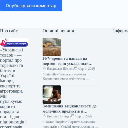
Опублікувати коментар
Про сайт
Останні новини
Інформ
«Українські
товари» —
FPV-дрони та напади на
портал про
портові зони ускладнили
торгівлю та
діяльність сільгоспвиробників
Владислав Шепель
Сер 6, 2026
бізнес в
Харківської області —
” data-title=”Зберігати зерно на
Україні:
КУРКУЛЬ
Харківщині стало небезпечно —
імпорт,
фермер” data-
експорт та
url=”https://kurkul.com/news/41851-
агротовари.
zberigati-zerno-na-harkivschini-stalo-
Ми
nebezpechno–fermer”> Зберігати
публікуємо
врожай на Харківщині стало
Зменшення зацікавленості до
корисні
ризиковано — аграрій 5 серпня…
молочних продуктів в
поради та
Україні, восени ймовірне
Килина Поліщук
Сер 6, 2026
статті для
підвищення вартості на 5-
підприємців і
> Фото: Unsplash Вартість молочних
10% – АВМ
продуктів в Україні може зрости на 5-
споживачів.