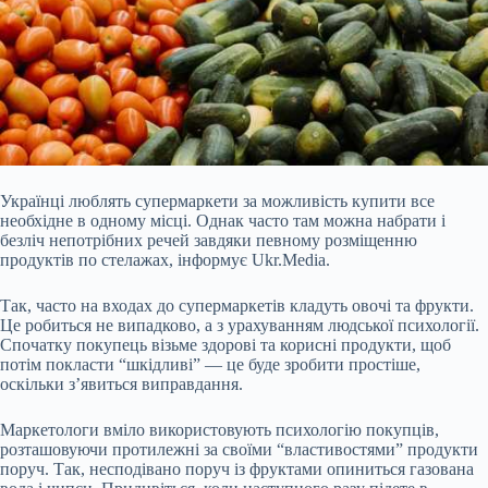
Українці люблять супермаркети за можливість купити все
необхідне в одному місці. Однак часто там можна набрати і
безліч непотрібних речей завдяки певному розміщенню
продуктів по стелажах, інформує Ukr.Media.
Так, часто на входах до супермаркетів кладуть овочі та фрукти.
Це
робиться не випадково, а з урахуванням людської психології.
Спочатку покупець візьме здорові та корисні продукти, щоб
потім покласти “шкідливі” — це буде зробити простіше,
оскільки з’явиться виправдання.
Маркетологи вміло використовують психологію покупців,
розташовуючи протилежні за своїми “властивостями” продукти
поруч. Так, несподівано поруч із фруктами опиниться газована