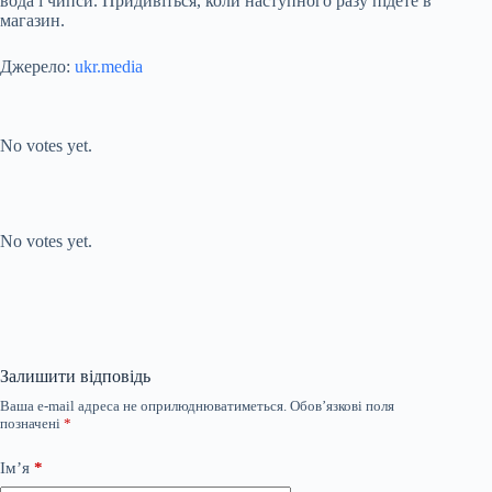
вода і чипси. Придивіться, коли наступного разу підете в
магазин.
Джерело:
ukr.media
Submit Rating
Rate this item:
No votes yet.
Submit Rating
Rate this item:
No votes yet.
Залишити відповідь
Ваша e-mail адреса не оприлюднюватиметься.
Обов’язкові поля
позначені
*
Ім’я
*