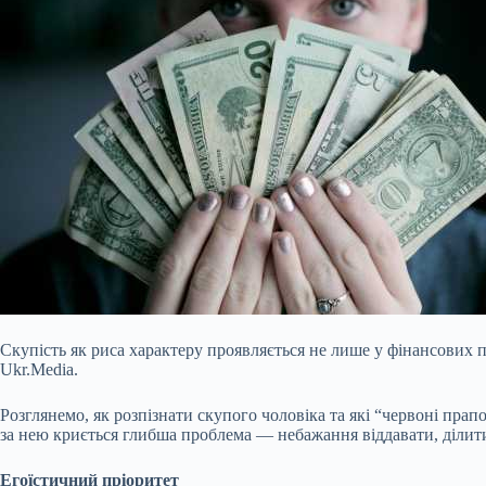
Скупість як риса характеру проявляється не лише у фінансових 
Ukr.Media.
Розглянемо, як розпізнати скупого чоловіка та які “червоні прап
за нею криється глибша проблема — небажання віддавати, ділити
Егоїстичний пріоритет