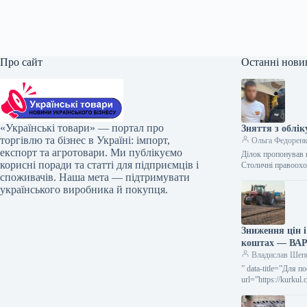
Про сайт
Останні нови
«Українські товари» — портал про
Зняття з облік
торгівлю та бізнес в Україні: імпорт,
Ольга Федорен
експорт та агротовари. Ми публікуємо
Ділок пропонував 
корисні поради та статті для підприємців і
Столичні правоохо
споживачів. Наша мета — підтримувати
українського виробника й покупця.
Зниження цін і
коштах — ВА
Владислав Шеп
” data-title=”Для 
url=”https://kurku
посівної кампанії