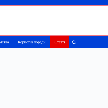
мства
Користні поради
Статті