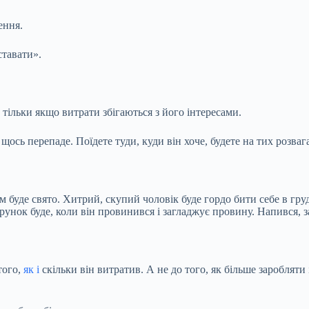
ення.
ставати».
 тільки якщо витрати збігаються з його інтересами.
ось перепаде. Поїдете туди, куди він хоче, будете на тих розвага
буде свято. Хитрий, скупий чоловік буде гордо бити себе в груд
рунок буде, коли він провинився і загладжує провину. Напився, 
того,
як і
скільки він витратив. А не до того, як більше заробляти