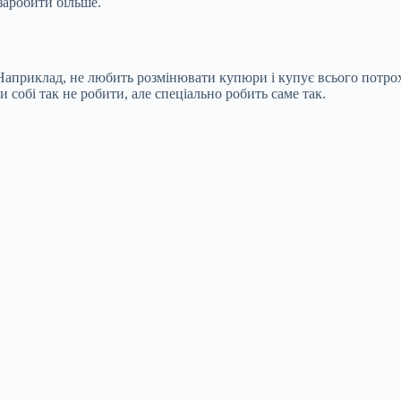
заробити більше.
априклад, не любить розмінювати купюри і купує всього потроху.
 собі так не робити, але спеціально робить саме так.