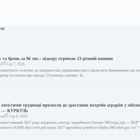
ни
у та бронь за $6 тис.: підозру отримав 23-річний киянин
ко
Сер 7, 2026
влаштувати «клієнта» до підприємства, працівники якого підлягають бронюванню від мо
ронці оголосили про підозру 23-річному киянину. За…
 логістичні труднощі призвели до зростання потреби аграріїв у обіго
Р — КУРКУЛЬ
ель
Сер 6, 2026
посівної кампанії 2027 року аграрному сектору знадобиться близько 500 млрд грн — ВАР” 
l.com/news/41860-dlya-sivbi-pid-urojay-2027-agrosektor-potrebuye-blizko-500-mlrd-grn–var”
 2027…