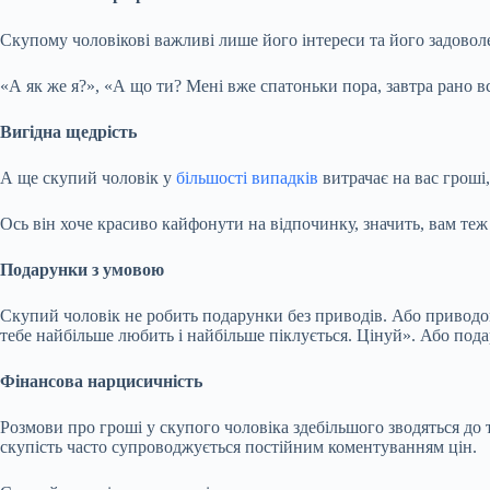
Скупому чоловікові важливі лише його інтереси та його задовол
«А як же я?», «А що ти? Мені вже спатоньки пора, завтра рано в
Вигідна щедрість
А ще скупий чоловік у
більшості випадків
витрачає на вас гроші,
Ось він хоче красиво кайфонути на відпочинку, значить, вам теж щ
Подарунки з умовою
Скупий чоловік не робить подарунки без приводів. Або приводом 
тебе найбільше любить і найбільше піклується. Цінуй». Або пода
Фінансова нарцисичність
Розмови про гроші у скупого чоловіка здебільшого зводяться до 
скупість часто супроводжується постійним коментуванням цін.