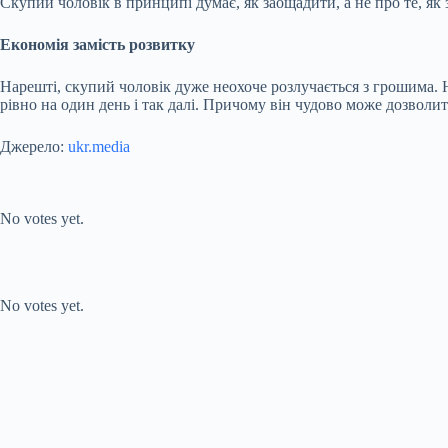
Скупий чоловік в принципі думає, як заощадити, а не про те, як 
Економія замість розвитку
Нарешті, скупий чоловік дуже неохоче розлучається з грошима. Н
рівно на один день і так далі. Причому він чудово може дозволити
Джерело:
ukr.media
Submit Rating
Rate this item:
No votes yet.
Submit Rating
Rate this item:
No votes yet.