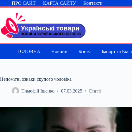
Перейти
ПРО САЙТ
КАРТА САЙТУ
Контакти
до
вмісту
ГОЛОВНА
Новини
Бізнес
Імпорт та Екс
Непомітні ознаки скупого чоловіка
Тимофій Іщенко
07.03.2025
Статті