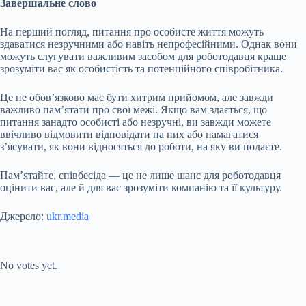
Завершальне слово
На перший погляд, питання про особисте життя можуть
здаватися незручними або навіть непрофесійними. Однак вони
можуть слугувати важливим засобом для роботодавця краще
зрозуміти вас як особистість та потенційного співробітника.
Це не обов’язково має бути хитрим прийомом, але завжди
важливо пам’ятати про свої межі. Якщо вам здається, що
питання занадто особисті або незручні, ви завжди можете
ввічливо відмовити відповідати на них або намагатися
з’ясувати, як вони відносяться до роботи, на яку ви подаєте.
Пам’ятайте, співбесіда — це не лише шанс для роботодавця
оцінити вас, але й для вас зрозуміти компанію та її культуру.
Джерело:
ukr.media
Submit Rating
Rate this item:
No votes yet.
Submit Rating
Rate this item: