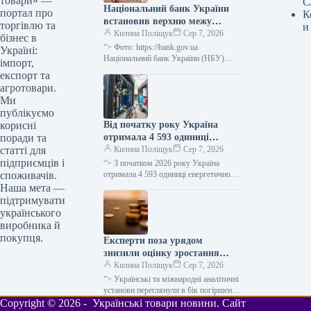
товари» —
С
Національний банк України
портал про
К
встановив верхню межу
торгівлю та
и
відсоткової ставки за
Килина Поліщук
Сер 7, 2026
бізнес в
тримісячними депозитними
“> Фото: https://bank.gov.ua
Україні:
сертифікатами, яка не
Національний банк України (НБУ)
імпорт,
визначив максимальний відсоток за
перевищує облікову ставку
експорт та
тримісячними обмеженими
плюс 3,5 процентних пункти.
агротовари.
депозитними сертифікатами, який
Ми
дорівнює обліковій ставці плюс…
публікуємо
Від початку року Україна
корисні
отримала 4 593 одиниці
поради та
енергетичного обладнання, ще
Килина Поліщук
Сер 7, 2026
статті для
1 206 очікується.
підприємців і
“> З початком 2026 року Україна
отримала 4 593 одиниці енергетичного
споживачів.
устаткування, включаючи генератори,
Наша мета —
трансформатори, блочно-модульні
підтримувати
котельні (БМК), когенераційні
українського
установки…
виробника й
покупця.
Експерти поза урядом
знизили оцінку зростання
української економіки на 2026
Килина Поліщук
Сер 7, 2026
рік з 2,4% до 1,1% через
“> Українські та міжнародні аналітичні
затяжну війну.
установи переглянули в бік погіршення
прогноз щодо збільшення реального
Copyright © 2026 - Українські товари новини. Сайт