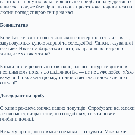
вагітність і попутно вона вирішить ще придбати пару дротяних
вішалок, то дуже ймовірно, що вона просто хоче подивитися на
лютий погляд співробітниці на касі.
Бодинегатив
Коли батьки з дитиною, у якої явно спостерігається зайва вага,
закуповуються купою жирної та солодкої їжі. Чипси, газування і
все таке. Ніхто не збирається вчити, як правильно потрібно
жити, але як так можна?
Батьки нехай роблять що завгодно, але ось потурати дитині в її
нестримному потягу до шкідливої їжі — це не дуже добре, м’яко
кажучи. І продаючи цю їжу, ти ніби стаєш частиною всієї цієї
ситуації.
Дезодорант на пробу
Є одна вражаюча звичка наших покупців. Спробувати всі запахи
дезодоранту, вибрати той, що сподобався, і взяти новий з
глибини полиці.
Не кажу про те, що їх взагалі не можна тестувати. Можна хоч