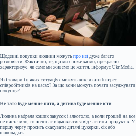
Щоденні покупки людини можуть
про неї
дуже багато
розповісти. Фактично, те, що ми споживаємо, прекрасно
характеризує, як саме ми живемо це життя, інформує Ukr.Media.
Які товари і в яких ситуаціях можуть викликати інтерес
співробітників на касах? За що вони можуть почати засуджувати
покупця?
Не тато буде менше пити, а дитина буде менше їсти
Людина набрала кошик закусок і алкоголю, а коли грошей на все
не вистачило, то починає відмовлятися від частини продуктів. У
першу чергу просить скасувати
дитячі цукерки, сік або
шоколадки.