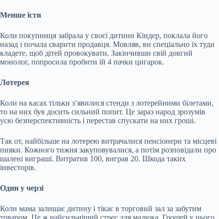
Менше їсти
Коли покупниця забрала у своєї дитини Кіндер, поклала його
назад і почала сварити продавця. Мовляв, ви спеціально їх туди
кладете, щоб дітей провокувати. Закінчивши свій довгий
монолог, попросила пробити їй 4 пачки цигарок.
Лотерея
Коли на касах тільки з’явилися стенди з лотерейними білетами,
то на них був досить сильний попит. Це зараз народ зрозумів
усю безперспективність і перестав спускати на них гроші.
Так от, найбільше на лотерею витрачалися пенсіонери та місцеві
пияки. Кожного тижня закуповувалися, а потім розповідали про
шалені виграші. Витратив 100, виграв 20. Шкода таких
інвесторів.
Один у черзі
Коли мама залишає дитину і тікає в торговий зал за забутим
товаром. Це ж найсильніший стрес для малюка. Грошей у нього