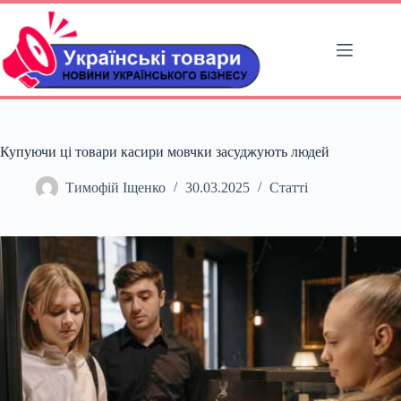
Перейти
до
вмісту
Купуючи ці товари касири мовчки засуджують людей
Тимофій Іщенко
30.03.2025
Статті