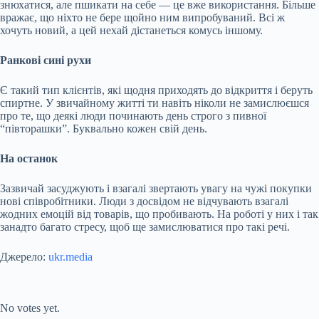
знюхатися, але пшикати на себе — це вже використання. Більше
вражає, що ніхто не бере щойно ним випробуваний. Всі ж
хочуть новий, а цей нехай дістанеться комусь іншому.
Ранкові сині рухи
Є такий тип клієнтів, які щодня приходять до відкриття і беруть
спиртне. У звичайному житті ти навіть ніколи не замислюєшся
про те, що деякі люди починають день строго з пивної
“півторашки”. Буквально кожен свій день.
На останок
Зазвичай засуджують і взагалі звертають увагу на чужі покупки
нові співробітники. Люди з досвідом не відчувають взагалі
жодних емоцій від товарів, що пробивають. На роботі у них і так
занадто багато стресу, щоб ще замислюватися про такі речі.
Джерело:
ukr.media
Submit Rating
Rate this item:
No votes yet.