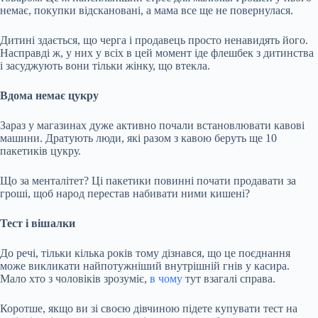
немає, покупки відскановані, а мама все ще не повернулася.
Дитині здається, що черга і продавець просто ненавидять його.
Насправді ж, у них у всіх в цей момент іде флешбек з дитинства
і засуджують вони тільки жінку, що втекла.
Вдома немає цукру
Зараз у магазинах дуже активно почали встановлювати кавові
машини. Дратують люди, які разом з кавою беруть ще 10
пакетиків цукру.
Що за менталітет? Ці пакетики повинні почати продавати за
гроші, щоб народ перестав набивати ними кишені?
Тест і вішалки
До речі, тільки кілька років тому дізнався, що це поєднання
може викликати найпотужніший внутрішній гнів у касира.
Мало хто з чоловіків зрозуміє,
в чому
тут взагалі справа.
Коротше, якщо ви зі своєю дівчиною підете купувати тест на