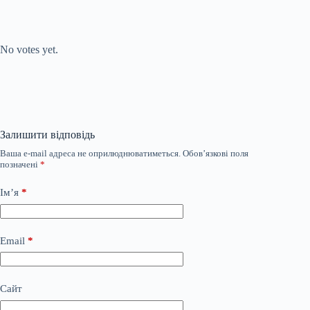
Submit Rating
Rate this item:
No votes yet.
Залишити відповідь
Ваша e-mail адреса не оприлюднюватиметься.
Обов’язкові поля
позначені
*
Ім’я
*
Email
*
Сайт