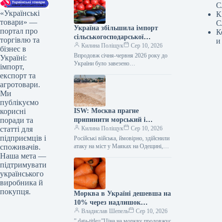
С
«Українські
К
товари» —
С
Україна збільшила імпорт
портал про
К
сільськогосподарської
торгівлю та
и
продукції на 8% – ІАЕ
Килина Поліщук
Сер 10, 2026
бізнес в
Впродовж січня-червня 2026 року до
Україні:
України було завезено
імпорт,
сільськогосподарську продукцію на
експорт та
суму 4,704 млрд доларів США, що на
агротовари.
8% перевищує…
Ми
публікуємо
ISW: Москва прагне
корисні
припинити морський і
поради та
сухопутний експорт України.
Килина Поліщук
Сер 10, 2026
статті для
підприємців і
Російські війська, ймовірно, здійснили
атаку на міст у Маяках на Одещині,
споживачів.
щоб перешкодити експорту
Наша мета —
українського зерна та іншої продукції
підтримувати
через…
українського
виробника й
покупця.
Морква в Україні дешевша на
10% через надлишок
постачання — КУРКУЛЬ
Владислав Шепель
Сер 10, 2026
” data-title=”Ціна на моркву продовжує