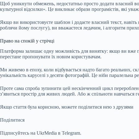
Щоб уникнути обмежень, недостатньо просто додати власний водя
культурної відсилки». Це викликає образи програмістів, які ува
Якщо ви використовуєте шаблон і додаєте власний текст, навіть
роблячи йому послугу), ви вважаєтеся ледачим, і алгоритм прихо
Право на спокій у стрічці
Платформа залишає одну можливість для винятку: якщо ви вже під
перестане пропонувати їх новим користувачам.
Ми живемо в епоху, коли відбувається надто багато реальних, скл
унікальність каруселі з десяти фотографій. Це ніби паралельна р
Проте сама спроба зупинити цей нескінченний цикл перероблено
з’явиться простір для живих людей. Або ж спільноти навчаться 
Якщо стаття була корисною, можете поділитися нею з друзями
Поділитися
Підписуйтесь на UkrMedia в Telegram.