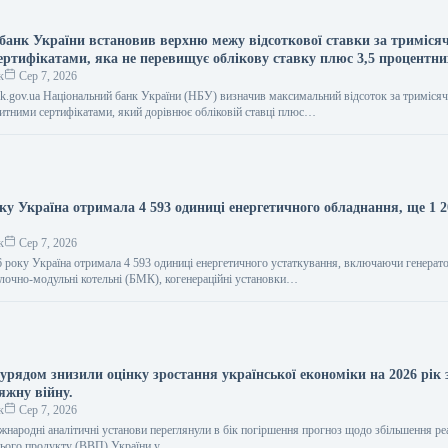
банк України встановив верхню межу відсоткової ставки за триміс
ертифікатами, яка не перевищує облікову ставку плюс 3,5 процентни
к
Сер 7, 2026
bank.gov.ua Національний банк України (НБУ) визначив максимальний відсоток за триміся
тними сертифікатами, який дорівнює обліковій ставці плюс…
ку Україна отримала 4 593 одиниці енергетичного обладнання, ще 1 2
к
Сер 7, 2026
6 року Україна отримала 4 593 одиниці енергетичного устаткування, включаючи генерат
лочно-модульні котельні (БМК), когенераційні установки…
урядом знизили оцінку зростання української економіки на 2026 рік 
яжну війну.
к
Сер 7, 2026
іжнародні аналітичні установи переглянули в бік погіршення прогноз щодо збільшення р
нього продукту (ВВП) України у…