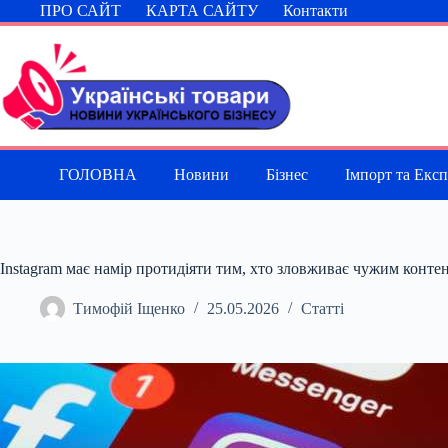
Перейти
ПРО САЙТ
КАРТА САЙТУ
Контакти
до
вмісту
ГОЛОВНА
Новини
Бізнес
Імпорт та Екс
Instagram має намір протидіяти тим, хто зловживає чужим конте
Тимофій Іщенко
25.05.2026
Статті