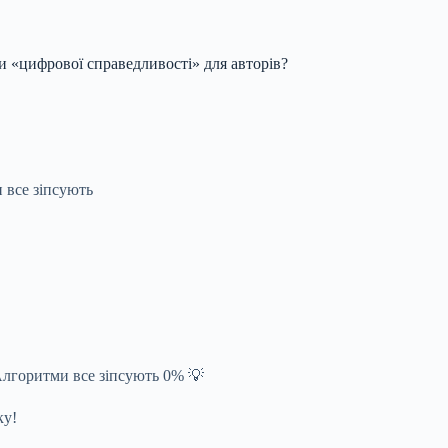
и «цифрової справедливості» для авторів?
 все зіпсують
Алгоритми все зіпсують 0% 💡
ку!