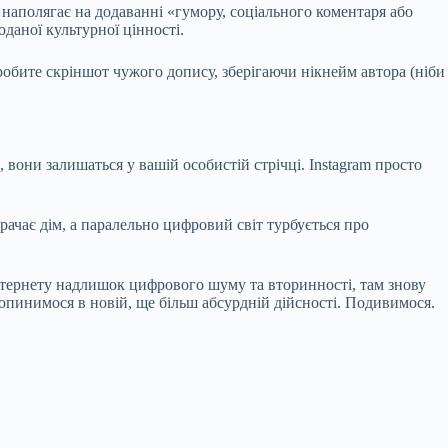
наполягає на додаванні «гумору, соціального коментаря або
даної культурної цінності.
робите скріншот чужого допису, зберігаючи нікнейм автора (ніби
вони залишаться у вашій особистій стрічці. Instagram просто
трачає дім, а паралельно цифровий світ турбується про
нтернету надлишок цифрового шуму та вторинності, там знову
 опинимося в новій, ще більш абсурдній дійсності. Подивимося.