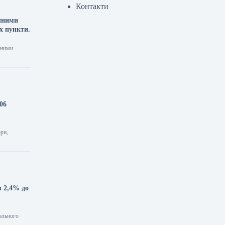
Контакти
ячними
х пункти.
чними
06
ори,
з 2,4% до
еального