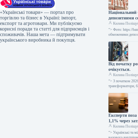
«Українські товари» — портал про
Національний 
торгівлю та бізнес в Україні: імпорт,
депозитними с
експорт та агротовари. Ми публікуємо
Килина Поліщу
корисні поради та статті для підприємців і
“> Фото: https://
споживачів. Наша мета — підтримувати
обмеженими депози
українського виробника й покупця.
Від початку ро
очікується.
Килина Поліщу
“> З початком 202
трансформатори, б
Експерти поза 
1,1% через зат
Килина Поліщу
“> Українські та м
валового внутріш