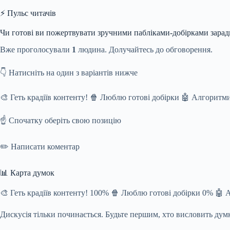
⚡ Пульс читачів
Чи готові ви пожертвувати зручними пабліками-добірками зарад
Вже проголосували
1
людина. Долучайтесь до обговорення.
👇 Натисніть на один з варіантів нижче
🎨 Геть крадіїв контенту! 🍿 Люблю готові добірки 🤖 Алгоритми
☝️ Спочатку оберіть свою позицію
✏️ Написати коментар
📊 Карта думок
🎨 Геть крадіїв контенту! 100% 🍿 Люблю готові добірки 0% 🤖 
Дискусія тільки починається. Будьте першим, хто висловить дум