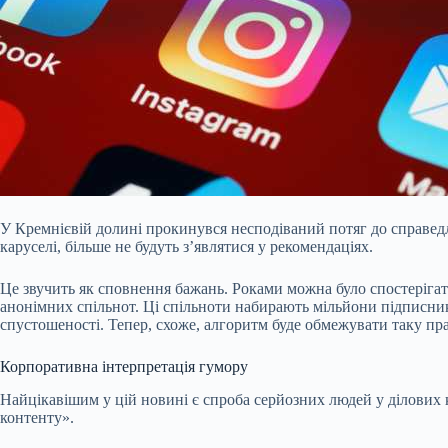
У Кремнієвій долині прокинувся несподіваний потяг до справедл
каруселі, більше не будуть з’являтися у рекомендаціях.
Це звучить як сповнення бажань. Роками можна було спостерігати
анонімних спільнот. Ці спільноти набирають мільйони підписни
спустошеності. Тепер, схоже, алгоритм буде обмежувати таку пра
Корпоративна інтерпретація гумору
Найцікавішим у цій новині є спроба серйозних людей у ділових
контенту».