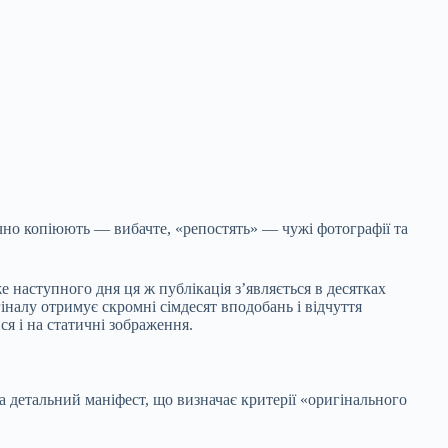
ично копіюють — вибачте, «репостять» — чужі фотографії та
 наступного дня ця ж публікація з’являється в десятках
гіналу отримує скромні сімдесят вподобань і відчуття
ся і на статичні зображення.
 детальний маніфест, що визначає критерії «оригінального