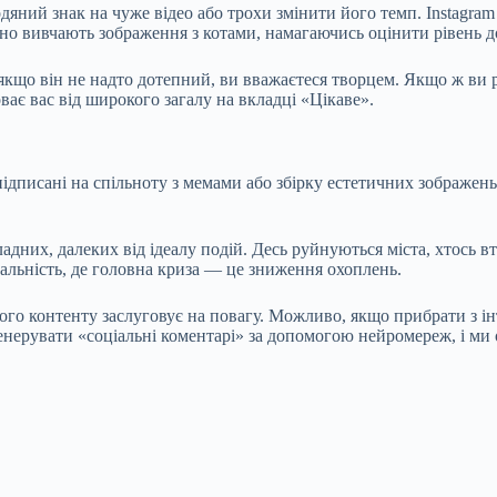
ний знак на чуже відео або трохи змінити його темп. Instagram 
жно вивчають зображення з котами, намагаючись оцінити рівень до
 якщо він не надто дотепний, ви вважаєтеся творцем. Якщо ж ви 
ває вас від широкого загалу на вкладці «Цікаве».
писані на спільноту з мемами або збірку естетичних зображень, 
адних, далеких від ідеалу подій. Десь руйнуються міста, хтось в
еальність, де головна криза — це зниження охоплень.
го контенту заслуговує на повагу. Можливо, якщо прибрати з і
генерувати «соціальні коментарі» за допомогою нейромереж, і ми