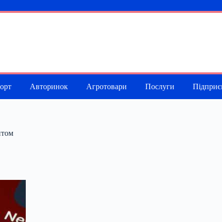
порт
Авторинок
Агротовари
Послуги
Підприє
нтом