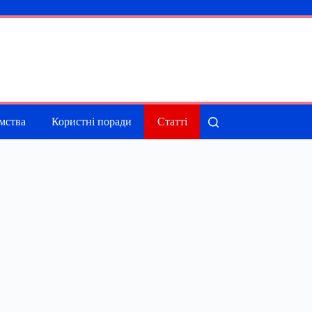
мства
Користні поради
Статті