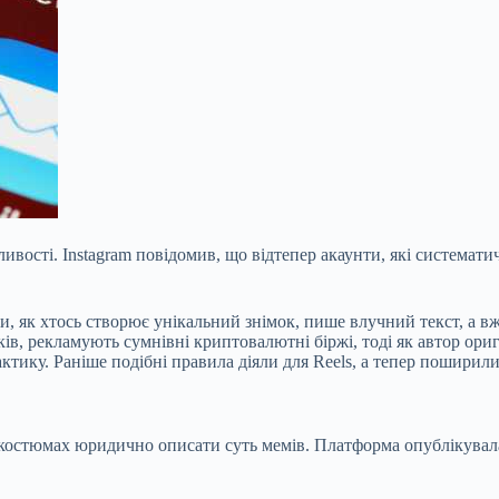
ивості. Instagram повідомив, що відтепер акаунти, які системат
, як хтось створює унікальний знімок, пише влучний текст, а вже
ків, рекламують
сумнівні криптовалютні біржі, тоді як автор ори
ктику. Раніше подібні правила діяли для Reels, а тепер поширили
 костюмах юридично описати суть мемів. Платформа опублікувала