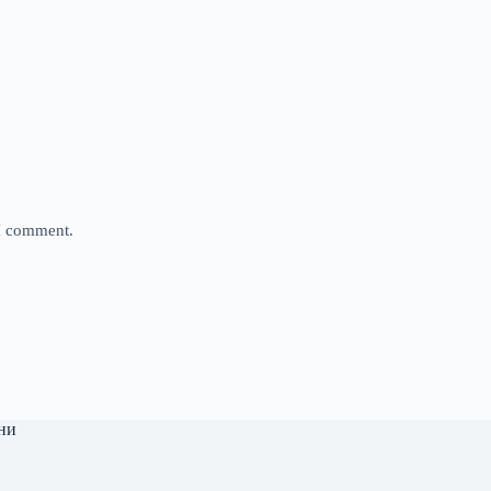
 I comment.
ни