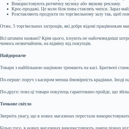
Використовують ритмічну музику або звукову рекламу.
Крос-продажі. Це коли біля пива ставлять чипси. Зараз ма
Розставляють продукти по торгівельному залу так, щоб по
Отже, 5 торгівельних хитрощів, які добре відомі працівникам маг
Всі штампи названі? Крім цього, існують не найочевидніші хитро
чимось незвичайним, на відміну від покупців.
Найдорожче
Товари з найбільшою націнкою тримають на касі. Бритвені станки
По-перше: поруч з касиром менша ймовірність крадіжки. Іноді н
По-друге: повз ці товари покупець гарантовано пройде, що збіл
Точкове світло
Зверніть увагу, що в нових магазинах перестали використовуват
Більш того, в нових магазинах використовують лампи різних відт