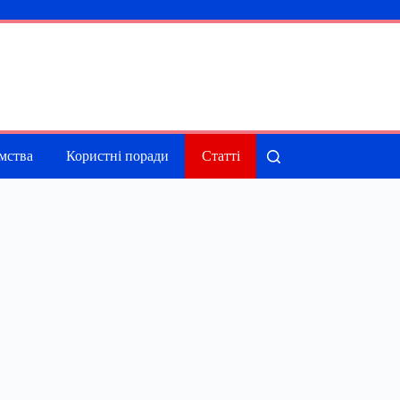
мства
Користні поради
Статті