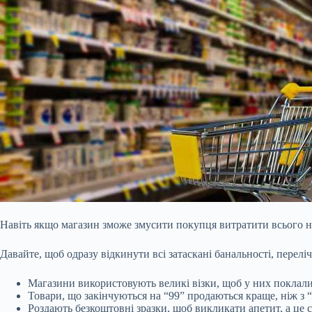
Навіть якщо магазин зможе змусити покупця витратити всього на
Давайте, щоб одразу відкинути всі затаскані банальності, перелі
Магазини використовують великі візки, щоб у них поклали б
Товари, що закінчуються на “99” продаються краще, ніж з
Роздають безкоштовні зразки, щоб викликати апетит, а це 