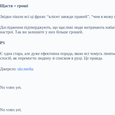
Щастя = гроші
Звідки пішли всі ці фрази: “клієнт завжди правий”, “чим я можу 
Дослідження підтверджують, що щасливі люди витрачають набагат
настрої. Так ви залишите у них більше грошей.
PS
Є одна стара, але дуже ефективна порада, якою всі чомусь лінят
спосіб, як перемогти людину зі списком в руці. Це правда.
Джерело:
ukr.media
Submit Rating
Rate this item:
No votes yet.
Submit Rating
Rate this item:
No votes yet.