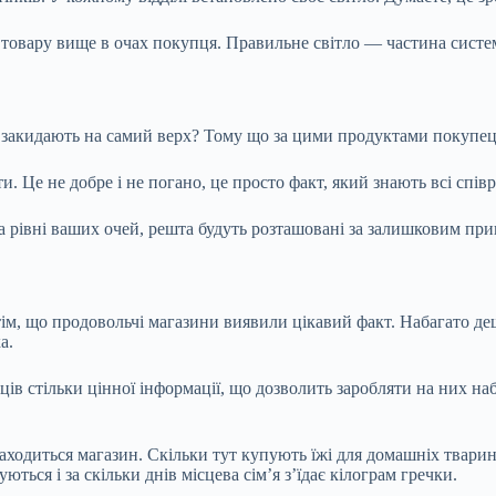
ь товару вище в очах покупця. Правильне світло — частина систе
закидають на самий верх? Тому що за цими продуктами покупець 
. Це не добре і не погано, це просто факт, який знають всі співр
на рівні ваших очей, решта будуть розташовані за залишковим пр
у тім, що продовольчі магазини виявили цікавий факт. Набагато д
а.
пців стільки цінної інформації, що дозволить заробляти на них н
аходиться магазин. Скільки тут купують їжі для домашніх тварин
ться і за скільки днів місцева сім’я з’їдає кілограм гречки.