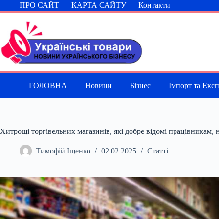
Перейти
ПРО САЙТ
КАРТА САЙТУ
Контакти
до
вмісту
ГОЛОВНА
Новини
Бізнес
Імпорт та Екс
Хитрощі торгівельних магазинів, які добре відомі працівникам, н
Тимофій Іщенко
02.02.2025
Статті