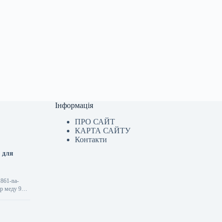
Інформація
ПРО САЙТ
КАРТА САЙТУ
Контакти
 для
1861-na-
ір меду 9