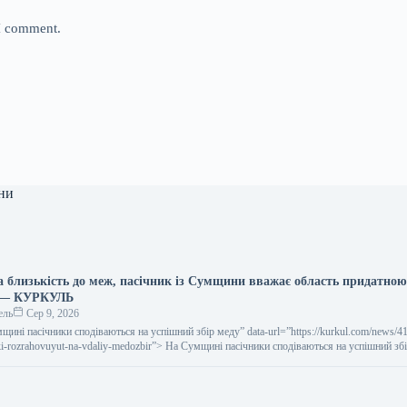
 I comment.
ни
 близькість до меж, пасічник із Сумщини вважає область придатною
а — КУРКУЛЬ
ель
Сер 9, 2026
умщині пасічники сподіваються на успішний збір меду” data-url=”https://kurkul.com/news/4
ki-rozrahovuyut-na-vdaliy-medozbir”> На Сумщині пасічники сподіваються на успішний зб