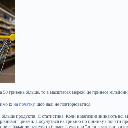
 50 гривень більше, то в масштабах мережі це принесе мільйони
чимо їх
на початку
, щоб далі не повторюватися.
ільше продуктів. Є статистика. Коли в магазині зникають всі віз
“рівними” цінами. Посунутися на гривню по ціннику і почати прод
сприяє бажанню купувати більше (тема про “ходи в магазин сити