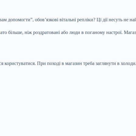
вам допомогти”, обов’язкові вітальні репліки? Ці дії несуть не н
о більше, ніж роздратовані або люди в поганому настрої. Магази
ься користуватися. При поході в магазин треба заглянути в холо