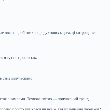
але для співробітників продуктових мереж ці хитрощі не є
ся тут не просто так.
ь саме імпульсивно.
литок з лампами. Точкове світло — популярний тренд.
роблено просто для краси чи все ж для збільшення продажів?