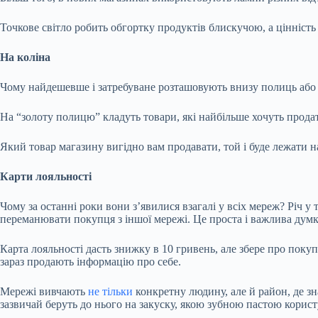
Точкове світло робить обгортку продуктів блискучою, а цінніст
На коліна
Чому найдешевше і затребуване розташовують внизу полиць або 
На “золоту полицю” кладуть товари, які найбільше хочуть продати
Який товар магазину вигідно вам продавати, той і буде лежати 
Карти лояльності
Чому за останні роки вони з’явилися взагалі у всіх мереж? Річ 
переманювати покупця з іншої мережі. Це проста і важлива думк
Карта лояльності дасть знижку в 10 гривень, але збере про поку
зараз продають інформацію про себе.
Мережі вивчають
не тільки
конкретну людину, але й район, де зн
зазвичай беруть до нього на закуску, якою зубною пастою користую