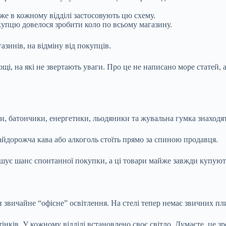
йже в кожному відділі застосовують цю схему.
купцю довелося зробити коло по всьому магазину.
азинів, на відміну від покупців.
щі, на які не звертають уваги. Про це не написано море статей, 
, батончики, енергетики, льодяники та жувальна гумка знаходять
айдорожча кава або алкоголь стоїть прямо за спиною продавця.
ьшує шанс спонтанної покупки, а ці товари майже завжди купуют
и звичайне “офісне” освітлення. На стелі тепер немає звичних п
інків. У кожному відділі встановлено своє світло. Думаєте, це з