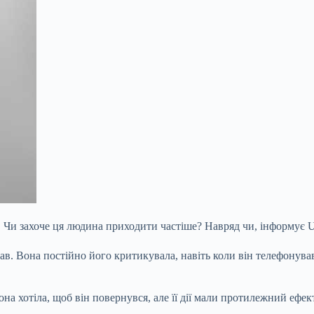
ує. Чи захоче ця людина приходити частіше? Навряд чи, інформує U
хав. Вона постійно його критикувала, навіть коли він телефонував
на хотіла, щоб він повернувся, але її дії мали протилежний ефект