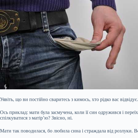
Уявіть, що ви постійно сваритесь з кимось, хто рідко вас відвід
Ось приклад: мати була засмучена, коли її син одружився і переї
спілкуватися з матір’ю? Звісно, ні.
Мати так поводилася, бо любила сина і страждала від розлуки. Во