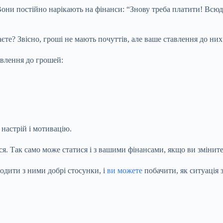
Вони постійно нарікають на фінанси: “Знову треба платити! Всюд
єте? Звісно, гроші не мають почуттів, але ваше ставлення до них 
авлення до грошей:
настрій і мотивацію.
ся. Так само може статися і з вашими фінансами, якщо ви зміните
дити з ними добрі стосунки, і
ви можете
побачити, як ситуація 