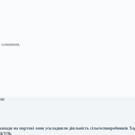
 I comment.
ни
напади на портові зони ускладнили діяльність сільгоспвиробників Ха
РКУЛЬ