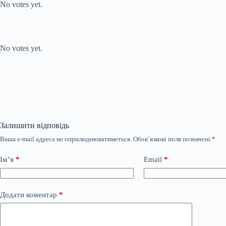
No votes yet.
Submit Rating
Rate this item:
No votes yet.
Залишити відповідь
Ваша e-mail адреса не оприлюднюватиметься.
Обов’язкові поля позначені
*
Ім’я
*
Email
*
Додати коментар
*