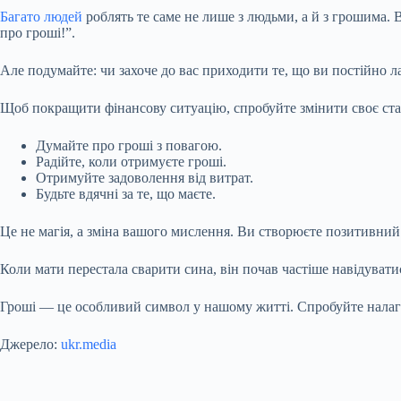
Багато людей
роблять те саме не лише з людьми, а й з грошима. 
про гроші!”.
Але подумайте: чи захоче до вас приходити те, що ви постійно ла
Щоб покращити фінансову ситуацію, спробуйте змінити своє ст
Думайте про гроші з повагою.
Радійте, коли отримуєте гроші.
Отримуйте задоволення від витрат.
Будьте вдячні за те, що маєте.
Це не магія, а зміна вашого мислення. Ви створюєте позитивний 
Коли мати перестала сварити сина, він почав частіше навідувати
Гроші — це особливий символ у нашому житті. Спробуйте налаго
Джерело:
ukr.media
Submit Rating
Rate this item: