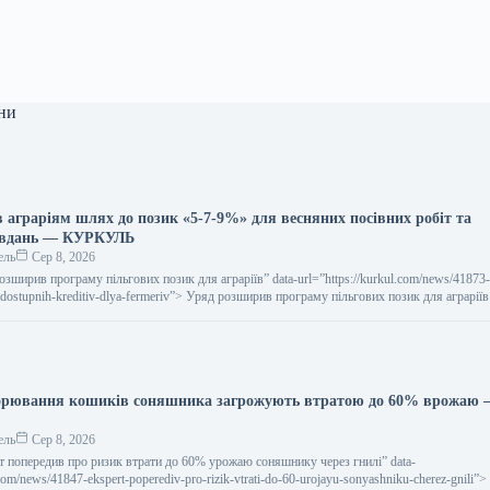
ни
 аграріям шлях до позик «5-7-9%» для весняних посівних робіт та
авдань — КУРКУЛЬ
ель
Сер 8, 2026
 розширив програму пільгових позик для аграріїв” data-url=”https://kurkul.com/news/41873
-dostupnih-kreditiv-dlya-fermeriv”> Уряд розширив програму пільгових позик для аграріїв
ворювання кошиків соняшника загрожують втратою до 60% врожаю
ель
Сер 8, 2026
ерт попередив про ризик втрати до 60% урожаю соняшнику через гнилі” data-
.com/news/41847-ekspert-poperediv-pro-rizik-vtrati-do-60-urojayu-sonyashniku-cherez-gnili”