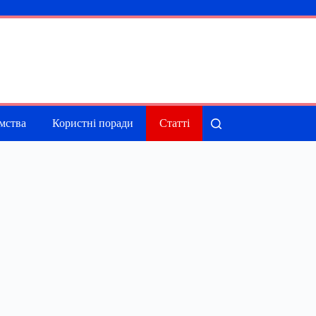
мства
Користні поради
Статті