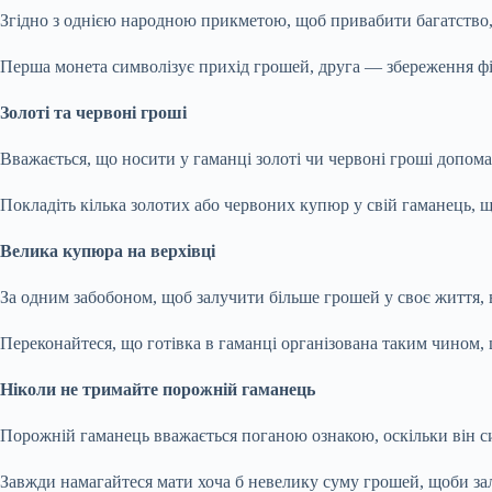
Згідно з однією народною прикметою, щоб привабити багатство, 
Перша монета символізує прихід грошей, друга — збереження фі
Золоті та червоні гроші
Вважається, що носити у гаманці золоті чи червоні гроші допома
Покладіть кілька золотих або червоних купюр у свій гаманець, щ
Велика купюра на верхівці
За одним забобоном, щоб залучити більше грошей у своє життя, 
Переконайтеся, що готівка в гаманці організована таким чином,
Ніколи не тримайте порожній гаманець
Порожній гаманець вважається поганою ознакою, оскільки він си
Завжди намагайтеся мати хоча б невелику суму грошей, щоби за