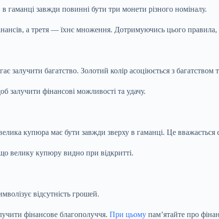
в гаманці завжди повинні бути три монети різного номіналу.
нансів, а третя — їхнє множення. Дотримуючись цього правила, 
гає залучити багатство. Золотий колір асоціюється з багатством 
об залучити фінансові можливості та удачу.
велика купюра має бути завжди зверху в гаманці. Це вважається
 що велику купюру видно при відкритті.
мволізує відсутність грошей.
лучити фінансове благополуччя.
При цьому
пам’ятайте про фінан