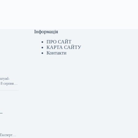
Інформація
ПРО САЙТ
КАРТА САЙТУ
Контакти
-uryad-
 8 серпня
 —
> Експерт