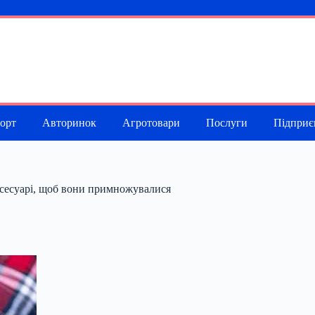
порт
Авторинок
Агротовари
Послуги
Підприє
ксесуарі, щоб вони примножувалися