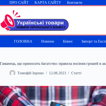
Перейти
ПРО САЙТ
КАРТА САЙТУ
Контакти
до
вмісту
ГОЛОВНА
Новини
Бізнес
Імпорт та Екс
Гаманець, що приносить багатство: правила носіння грошей в а
Тимофій Іщенко
12.08.2023
Статті