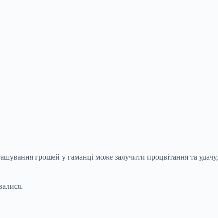
ташування грошей у гаманці може залучити процвітання та удачу,
валися.