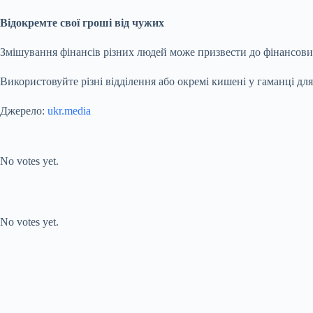
Відокремте свої гроші від чужих
Змішування фінансів різних людей може призвести до фінансових
Використовуйте різні відділення або окремі кишені у гаманці дл
Джерело:
ukr.media
Submit Rating
Rate this item:
No votes yet.
Submit Rating
Rate this item:
No votes yet.