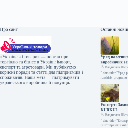
Про сайт
Останні нови
«Українські товари» — портал про
Уряд полегшив
торгівлю та бізнес в Україні: імпорт,
виробничих з
експорт та агротовари. Ми публікуємо
Владислав Шеп
корисні поради та статті для підприємців і
” data-title=”Уряд
споживачів. Наша мета — підтримувати
rozshiriv-programu
українського виробника й покупця.
2026 53…
Експерт: Зах
KURKUL
Владислав Шеп
” data-title=”Експ
url=”https://kurkul