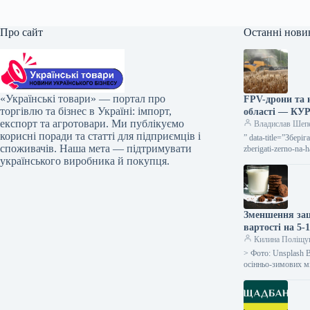
Про сайт
Останні нови
«Українські товари» — портал про
FPV-дрони та 
торгівлю та бізнес в Україні: імпорт,
області — КУ
експорт та агротовари. Ми публікуємо
Владислав Шеп
корисні поради та статті для підприємців і
” data-title=”Збер
споживачів. Наша мета — підтримувати
zberigati-zerno-na
українського виробника й покупця.
5 серпня…
Зменшення зац
вартості на 5
Килина Поліщу
> Фото: Unsplash В
осінньо-зимових м