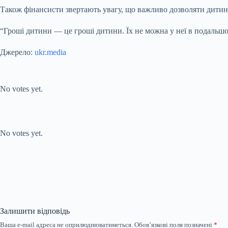
Також фінансисти звертають увагу, що важливо дозволяти дитині
“Гроші дитини — це гроші дитини. Їх не можна у неї в подальш
Джерело:
ukr.media
Submit Rating
Rate this item:
No votes yet.
Submit Rating
Rate this item:
No votes yet.
Залишити відповідь
Ваша e-mail адреса не оприлюднюватиметься.
Обов’язкові поля позначені
*