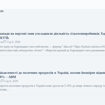
ни
напади на портові зони ускладнили діяльність сільгоспвиробників Ха
РКУЛЬ
ель
Сер 6, 2026
ігати зерно на Харківщині стало небезпечно — фермер” data-url=”https://kurkul.com/news/4
-harkivschini-stalo-nebezpechno–fermer”> Зберігати врожай на Харківщині стало ризикован
ікавленості до молочних продуктів в Україні, восени ймовірне підв
-10% – АВМ
к
Сер 6, 2026
артість молочних продуктів в Україні може зрости на 5-10% до кінця літнього періоду 
ісяців,…