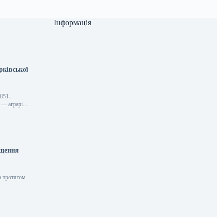
Інформація
рківської
1851-
о — аграрій
ищення
та протягом