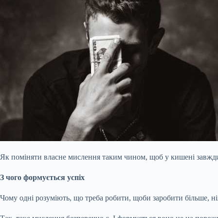
Як поміняти власне мислення таким чином, щоб у кишені завжди 
З чого формується успіх
Чому одні розуміють, що треба робити, щоби заробити більше, н