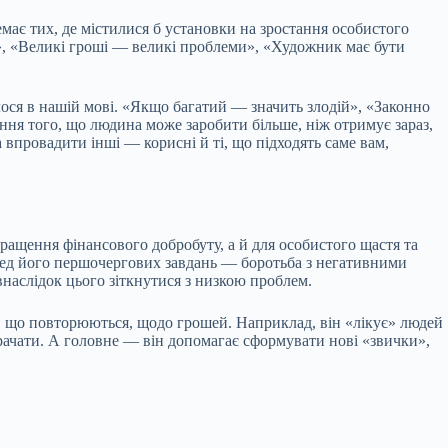
має тих, де містилися б установки на зростання особистого
и», «Великі гроші — великі проблеми», «Художник має бути
ося в нашій мові. «Якщо багатий — значить злодій», «Законно
ння того, що людина може заробити більше, ніж отримує зараз,
а впровадити інші — корисні й ті, що підходять саме вам,
кращення фінансового добробуту, а й для особистого щастя та
ред його першочергових завдань — боротьба з негативними
внаслідок цього зіткнутися з низкою проблем.
и, що повторюються, щодо грошей. Наприклад, він «лікує» людей
трачати. А головне — він допомагає сформувати нові «звички»,