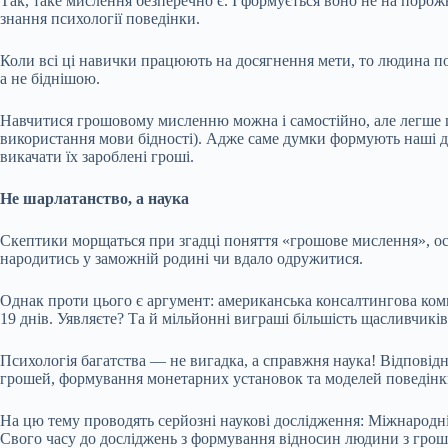
Так, таке мислення безперечно є. І формується воно не на порож
знання психології поведінки.
Коли всі ці навички працюють на досягнення мети, то людина по
а не біднішою.
Навчитися грошовому мисленню можна і самостійно, але легше це
використання мови бідності). Адже саме думки формують наші дії
викачати їх зароблені гроші.
Не шарлатанство, а наука
Скептики морщаться при згадці поняття «грошове мислення», оск
народитись у заможній родині чи вдало одружитися.
Однак проти цього є аргумент: американська консалтингова комп
19 днів. Уявляєте? Та й мільйонні виграші більшість щасливчиків
Психологія багатства — не вигадка, а справжня наука! Відповідно
грошей, формування монетарних установок та моделей поведінк
На цю тему проводять серйозні наукові дослідження: Міжнародн
Свого часу до досліджень з формування відносин людини з гроши