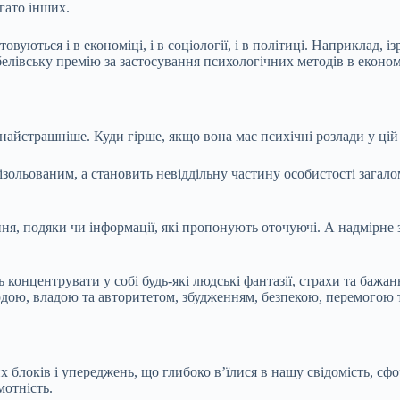
гато інших.
вуються і в економіці, і в соціології, і в політиці. Наприклад, 
елівську премію за застосування психологічних методів в економ
йстрашніше. Куди гірше, якщо вона має психічні розлади у цій 
зольованим, а становить невіддільну частину особистості загал
ння, подяки чи інформації, які пропонують оточуючі. А надмірн
 концентрувати у собі будь-які людські фантазії, страхи та бажа
одою, владою та авторитетом, збудженням, безпекою, перемогою 
 блоків і упереджень, що глибоко в’їлися в нашу свідомість, сф
мотність.