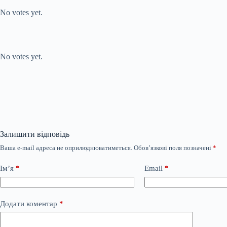
No votes yet.
Submit Rating
Rate this item:
No votes yet.
Залишити відповідь
Ваша e-mail адреса не оприлюднюватиметься.
Обов’язкові поля позначені
*
Ім’я
*
Email
*
Додати коментар
*