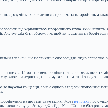
ньому місці, а складається поступово: із широкого кругозору та
чинає розуміти, як поводитися з грошима та їх заробляти, а так
 зробити під керівництвом професійного коуча, який навчить, як
. Але тут слід бути обережним, щоб не нарватися на безліч ошука
ільки впевнені, що це звичайне словоблуддя, підкріплене хіба 
анія ще у 2015 році провела дослідження та виявила, що діти мі
 спускають на дурницю, причому за лічені місяці і знову залишаю
 до наукової концепції, вона є однією з галузей економічної пси
и.
і дослідження на цю тему дуже великі. Мова
не тільки
про сучасн
ма доклали руку і Зигмунд Фрейд, і Карл Юнг, а в 60-х роках м