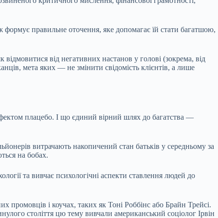
 розвиненого критичного мислення, фінансової грамотності,
ож формує правильне оточення, яке допомагає їй стати багатшою,
 відмовитися від негативних настанов у голові (зокрема, від
нців, мета яких — не змінити свідомість клієнтів, а лише
ефектом плацебо. І що єдиний вірний шлях до багатства —
льйонерів витрачають накопичений стан батьків у середньому за
ться на бобах.
хології та вивчає психологічні аспекти ставлення людей до
их промовців і коучах, таких як Тоні Роббінс або Брайн Трейсі.
инулого століття цю тему вивчали американський соціолог Ірвін