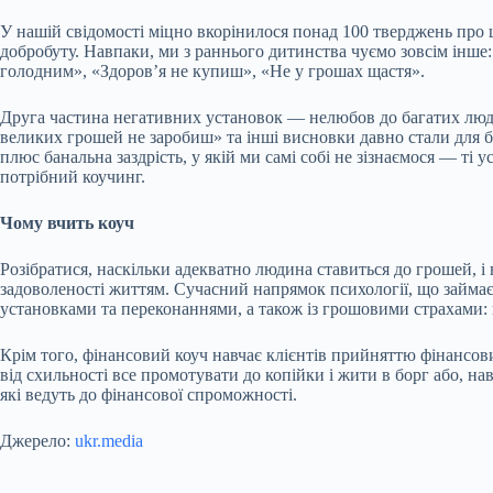
У нашій свідомості міцно вкорінилося понад 100 тверджень про 
добробуту. Навпаки, ми з раннього дитинства чуємо зовсім інше
голодним», «Здоров’я не купиш», «Не у грошах щастя».
Друга частина негативних установок — нелюбов до багатих людей
великих грошей не заробиш» та інші висновки давно стали для б
плюс банальна заздрість, у якій ми самі собі не зізнаємося — ті 
потрібний коучинг.
Чому вчить коуч
Розібратися, наскільки адекватно людина ставиться до грошей, і
задоволеності життям. Сучасний напрямок психології, що займа
установками та переконаннями, а також із грошовими страхами: 
Крім того, фінансовий коуч навчає клієнтів прийняттю фінансов
від схильності все промотувати до копійки і жити в борг або, н
які ведуть до фінансової спроможності.
Джерело:
ukr.media
Submit Rating
Rate this item: