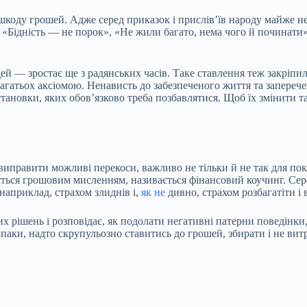
шкоду грошей. Адже серед приказок і прислів’їв народу майже не
: «Бідність — не порок», «Не жили багато, нема чого й починат
 — зростає ще з радянських часів. Таке ставлення теж закріпил
агатьох аксіомою. Ненависть до забезпеченого життя та заперече
установки, яких обов’язково треба позбавлятися. Щоб їх змінити т
 виправити можливі перекоси, важливо не тільки й не так для по
ється грошовим мисленням, називається фінансовий коучинг. Се
наприклад, страхом злиднів і,
як не
дивно, страхом розбагатіти і 
их рішень і розповідає, як подолати негативні патерни поведінк
авпаки, надто скрупульозно ставитись до грошей, збирати і не ви