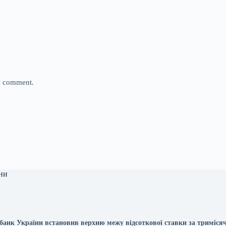
 I comment.
ни
банк України встановив верхню межу відсоткової ставки за триміс