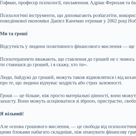
Гофман, професор психології, письменник Адріан Фернхам та ба
Психологічні інструменти, що допомагають розбагатіти, використо
поведінкової економіки Даніел Канеман отримав у 2002 році Ноб
Ми та гроші
Відсутність у людини позитивного фінансового мислення — ще на
Психотерапевти вважають, що ставлення до грошей не є чимось і
ти ставишся до грошей, і я скажу, хто ти».
Люди, байдужі до грошей, можуть також відмовлятися і від коха
про те, що людина відчуває заздрість або страх залежності.
Гроші — це більше, ніж просто матеріальні цінності, вони можуть
захисту. Вони можуть асоціюватися зі зброєю, пристрастю, своб
Я вільний!
Але основа грошового мислення, — це свобода від психологічних
цими блоками набагато складніше, ніж опанувати фінансову гра