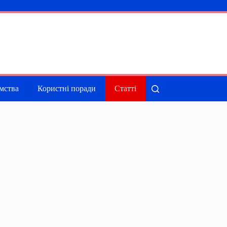
мства
Користні поради
Статті