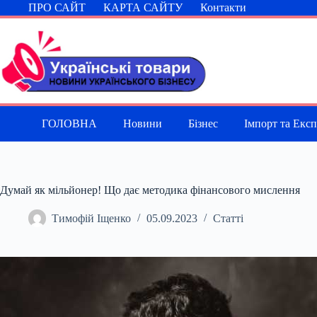
Перейти
ПРО САЙТ
КАРТА САЙТУ
Контакти
до
вмісту
ГОЛОВНА
Новини
Бізнес
Імпорт та Екс
Думай як мільйонер! Що дає методика фінансового мислення
Тимофій Іщенко
05.09.2023
Статті