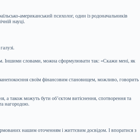
ізраїльсько-американський психолог, один із родоначальників
ічній науці.
галузі.
ом. Іншими словами, можна сформулювати так: «Скажи мені, як
е занепокоєння своїм фінансовим становищем, можливо, говорить
ння, а також можуть бути об’єктом витіснення, спотворення та
та нагородою.
ормованих нашим оточенням і життєвим досвідом. І впоратися з